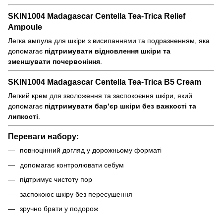
SKIN1004 Madagascar Centella Tea-Trica Relief
Ampoule
Легка ампула для шкіри з висипаннями та подразненням, яка
допомагає
підтримувати відновлення шкіри та
зменшувати почервоніння
.
SKIN1004 Madagascar Centella Tea-Trica B5 Cream
Легкий крем для зволоження та заспокоєння шкіри, який
допомагає
підтримувати бар’єр шкіри без важкості та
липкості
.
Переваги набору:
повноцінний догляд у дорожньому форматі
допомагає контролювати себум
підтримує чистоту пор
заспокоює шкіру без пересушення
зручно брати у подорож