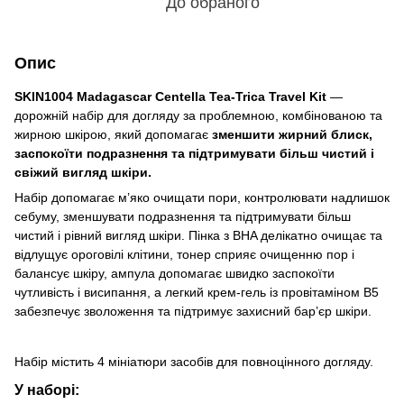
До обраного
Опис
SKIN1004 Madagascar Centella Tea-Trica Travel Kit
—
дорожній набір для догляду за проблемною, комбінованою та
жирною шкірою, який допомагає
зменшити жирний блиск,
заспокоїти подразнення та підтримувати більш чистий і
свіжий вигляд шкіри.
Набір допомагає м’яко очищати пори, контролювати надлишок
себуму, зменшувати подразнення та підтримувати більш
чистий і рівний вигляд шкіри. Пінка з BHA делікатно очищає та
відлущує ороговілі клітини, тонер сприяє очищенню пор і
балансує шкіру, ампула допомагає швидко заспокоїти
чутливість і висипання, а легкий крем-гель із провітаміном B5
забезпечує зволоження та підтримує захисний бар’єр шкіри.
Набір містить 4 мініатюри засобів для повноцінного догляду.
У наборі: