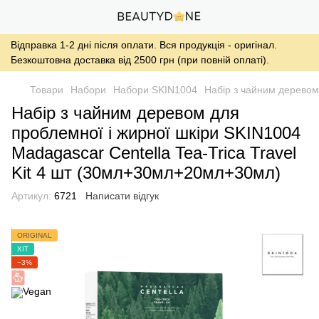
Відправка 1-2 дні після оплати. Вся продукція - оригінал.
Безкоштовна доставка від 2500 грн (при повній оплаті).
Товари
Набори
Набори SKIN1004
Набір з чайним деревом
Набір з чайним деревом для
проблемної і жирної шкіри SKIN1004
Madagascar Centella Tea-Trica Travel
Kit 4 шт (30мл+30мл+20мл+30мл)
Артикул:
6721
Написати відгук
ORIGINAL
ХІТ
−3%