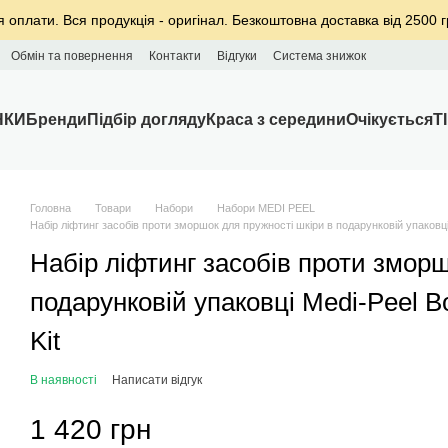
я оплати. Вся продукція - оригінал. Безкоштовна доставка від 2500 г
Обмін та повернення
Контакти
Відгуки
Система знижок
НКИ
Бренди
Підбір догляду
Краса з середини
Очікується
T
Головна
Товари
Набори
Набори MEDI PEEL
Набір ліфтинг засобів проти зморшок для пружності шкіри в подарунковій упаковці M
Набір ліфтинг засобів проти зморш
подарунковій упаковці Medi-Peel Bo
Kit
В наявності
Написати відгук
1 420 грн