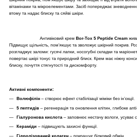
вітамінами та мікроелементами. Засіб попереджає зневоднення, 
втому та надає блиску та сяйві шкіри.
Антивіковий крем
Bor-Tox 5 Peptide Cream
живи
Підвищує щільність, пом’якшує та зволожує шкірний покрив. Р
розгладжує заломи: гусячі лапки, носогубні складки та маріонет
повертає шкірі тонус та природний блиск. Крем має ніжну конс
блиску, почуття стягнутості та дискомфорту.
Активні компоненти:
Волюфілін
– створює ефект стабілізації міміки без ін’єкції.
5 пептидів
– регенерація та оновлення клітин, глибоке anti
Гіалуронова кислота
– заповнює нестачу вологи, усуває с
Кераміди
– підвищують захисні функції.
Гідролізований колаген
– покращує білковий обмін.