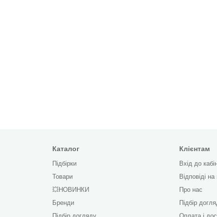
Каталог
Клієнтам
Підбірки
Вхід до кабі
Товари
Відповіді на
💥НОВИНКИ
Про нас
Бренди
Підбір догл
Підбір догляду
Оплата і до