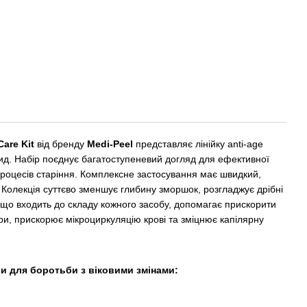
Care Kit
від бренду
Medi-Peel
представляє лінійку anti-age
тид. Набір поєднує багатоступеневий догляд для ефективної
процесів старіння. Комплексне застосування має швидкий,
Колекція суттєво зменшує глибину зморшок, розгладжує дрібні
, що входить до складу кожного засобу, допомагає прискорити
и, прискорює мікроциркуляцію крові та зміцнює капілярну
и для боротьби з віковими змінами: