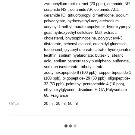
zymophyllum root extract (20 ppm), ceramide NP,
ceramide NS , ceramide AP, ceramide ACE,
ceramide IO, trifluoropropyl dimethicone, sodium
polyacrylate, hydroxyethyl acrylate/sodium
acryloyldimethyl taurate copolymer, hydroxypropyl
guar, hydroxyethyl cellulose, Malt extract,
cholesterol, phytosphingosine, polyglyceryl-3
distearate, behenyl alcohol, arachidyl glucoside,
tocopherol, glyceryl stearate citrate, hydrogenated
lecithin, sodium hyaluronate, butes- 3, stearic
acid, sodium benzotriazolylbutylphenol sulfonate,
sorbitan isostearate, tributylcitrate,
acetylhexapeptide-8 (100 ppb), copper tripeptide-1
(100 ppb), oligopeptide- 29 (50 ppb), oligopeptide-
32 (50 ppb), palmitoyl pentapeptide-4 (10 ppb),
ethylhexylglycerin, disodium EDTA,Polysorbate
60, Fragrance
Об'єм:
20 ml, 30 ml, 50 ml