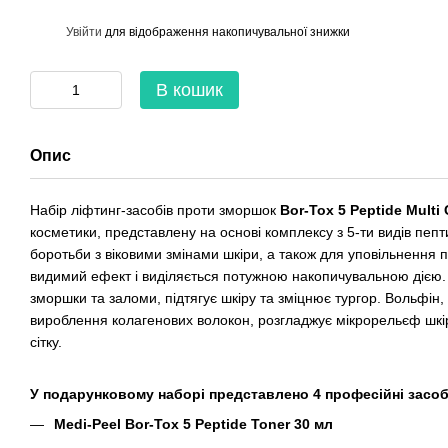
%
Увійти
для відображення накопичувальної знижки
В кошик
Опис
Набір ліфтинг-засобів проти зморшок
Bor-Tox 5 Peptide Multi 
косметики, представлену на основі комплексу з 5-ти видів пеп
боротьби з віковими змінами шкіри, а також для уповільнення 
видимий ефект і виділяється потужною накопичувальною дією. 
зморшки та заломи, підтягує шкіру та зміцнює тургор. Вольфін
вироблення колагенових волокон, розгладжує мікрорельєф шкір
сітку.
У подарунковому наборі представлено 4 професійні засоб
Medi-Peel Bor-Tox 5 Peptide Toner 30 мл