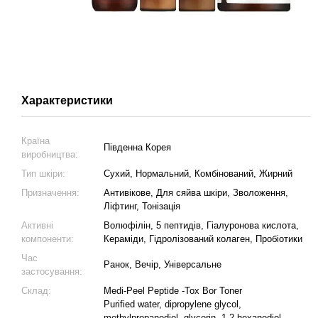
Характеристики
Країна
Південна Корея
виробництва:
Тип шкіри:
Сухий, Нормальний, Комбінований, Жирний
Призначення:
Антивікове, Для сяйва шкіри, Зволоження,
Ліфтинг, Тонізація
Активні
Волюфілін, 5 пептидів, Гіалуронова кислота,
компоненти:
Кераміди, Гідролізований колаген, Пробіотики
Час
Ранок, Вечір, Універсальне
застосування:
Склад:
Medi-Peel Peptide -Tox Bor Toner
Purified water, dipropylene glycol,
methylpropanediol, glycerin, 1,2-hexanediol,