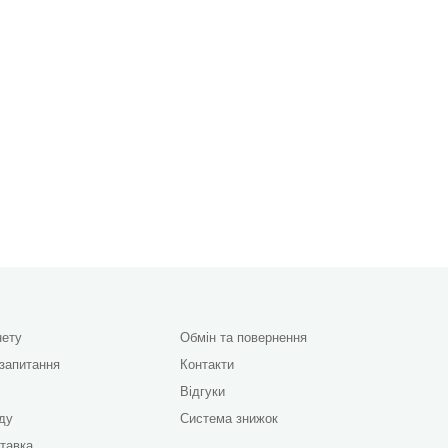
нету
Обмін та повернення
 запитання
Контакти
Відгуки
яду
Система знижок
ставка