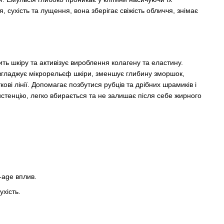
сухість та лущення, вона зберігає свіжість обличчя, знімає
ть шкіру та активізує вироблення колагену та еластину.
озгладжує мікрорельєф шкіри, зменшує глибину зморшок,
кові лінії. Допомагає позбутися рубців та дрібних шрамиків і
истенцію, легко вбирається та не залишає після себе жирного
-age вплив.
ухість.