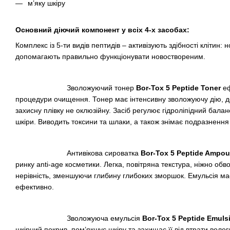
м’яку шкіру
Основний діючий компонент у всіх 4-х засобах:
Комплекс із 5-ти видів пептидів – активізують здібності клітин:
допомагають правильно функціонувати новоствореним.
Зволожуючий тонер
Bor-Tox 5 Peptide Toner
еф
процедури очищення. Тонер має інтенсивну зволожуючу дію, до
захисну плівку не оклюзійну. Засіб регулює гідроліпідний балан
шкіри. Виводить токсини та шлаки, а також знімає подразнення
Антивікова сироватка
Bor-Tox 5 Peptide Ampou
ринку anti-age косметики. Легка, повітряна текстура, ніжно обв
нерівність, зменшуючи глибину глибоких зморшок. Емульсія м
ефективно.
Зволожуюча емульсія
Bor-Tox 5 Peptide Emuls
шкірний покрив, пом’якшує шкіру та захищає її від втрати воло