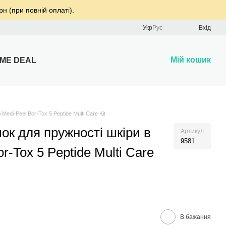
рн (при повній оплаті).
Укр
Рус
Вхід
Мій кошик
IME DEAL
edi-Peel Bor-Tox 5 Peptide Multi Care Kit
ок для пружності шкіри в
Артикул
9581
r-Tox 5 Peptide Multi Care
В бажання