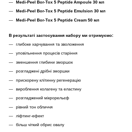
Medi-Peel Bor-Tox 5 Peptide Ampoule 30 мл
Medi-Peel Bor-Tox 5 Peptide Emulsion 30 мл
Medi-Peel Bor-Tox 5 Peptide Cream 50 мл
В результаті застосування набору ми отримуємо:
глибоке харчування та зволоження
уповільнення процесів старіння
зменшення глибини зморшок
розгладжені дрібні зморшки
прискорену клітинну регенерацію
вироблення колагену та еластину
розгладжений мікрорельєф
рівний тон обличчя
ліфтинг-ефект
більш чіткий обрис овалу