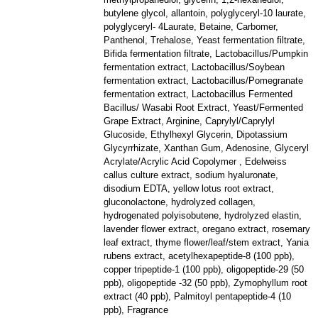
butylene glycol, allantoin, polyglyceryl-10 laurate,
polyglyceryl- 4Laurate, Betaine, Carbomer,
Panthenol, Trehalose, Yeast fermentation filtrate,
Bifida fermentation filtrate, Lactobacillus/Pumpkin
fermentation extract, Lactobacillus/Soybean
fermentation extract, Lactobacillus/Pomegranate
fermentation extract, Lactobacillus Fermented
Bacillus/ Wasabi Root Extract, Yeast/Fermented
Grape Extract, Arginine, Caprylyl/Caprylyl
Glucoside, Ethylhexyl Glycerin, Dipotassium
Glycyrrhizate, Xanthan Gum, Adenosine, Glyceryl
Acrylate/Acrylic Acid Copolymer , Edelweiss
callus culture extract, sodium hyaluronate,
disodium EDTA, yellow lotus root extract,
gluconolactone, hydrolyzed collagen,
hydrogenated polyisobutene, hydrolyzed elastin,
lavender flower extract, oregano extract, rosemary
leaf extract, thyme flower/leaf/stem extract, Yania
rubens extract, acetylhexapeptide-8 (100 ppb),
copper tripeptide-1 (100 ppb), oligopeptide-29 (50
ppb), oligopeptide -32 (50 ppb), Zymophyllum root
extract (40 ppb), Palmitoyl pentapeptide-4 (10
ppb), Fragrance