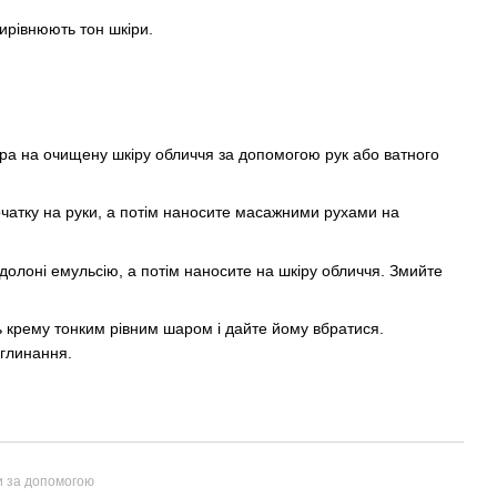
ирівнюють тон шкіри.
ера на очищену шкіру обличчя за допомогою рук або ватного
початку на руки, а потім наносите масажними рухами на
і долоні емульсію, а потім наносите на шкіру обличчя. Змийте
ь крему тонким рівним шаром і дайте йому вбратися.
глинання.
и за допомогою