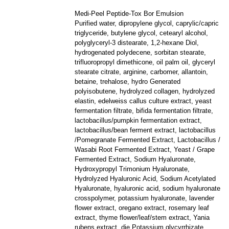
Medi-Peel Peptide-Tox Bor Emulsion
Purified water, dipropylene glycol, caprylic/capric
triglyceride, butylene glycol, cetearyl alcohol,
polyglyceryl-3 distearate, 1,2-hexane Diol,
hydrogenated polydecene, sorbitan stearate,
trifluoropropyl dimethicone, oil palm oil, glyceryl
stearate citrate, arginine, carbomer, allantoin,
betaine, trehalose, hydro Generated
polyisobutene, hydrolyzed collagen, hydrolyzed
elastin, edelweiss callus culture extract, yeast
fermentation filtrate, bifida fermentation filtrate,
lactobacillus/pumpkin fermentation extract,
lactobacillus/bean ferment extract, lactobacillus
/Pomegranate Fermented Extract, Lactobacillus /
Wasabi Root Fermented Extract, Yeast / Grape
Fermented Extract, Sodium Hyaluronate,
Hydroxypropyl Trimonium Hyaluronate,
Hydrolyzed Hyaluronic Acid, Sodium Acetylated
Hyaluronate, hyaluronic acid, sodium hyaluronate
crosspolymer, potassium hyaluronate, lavender
flower extract, oregano extract, rosemary leaf
extract, thyme flower/leaf/stem extract, Yania
rubens extract, die Potassium glycyrrhizate,