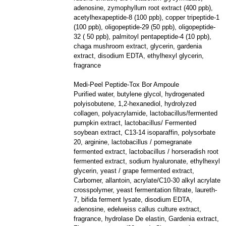
adenosine, zymophyllum root extract (400 ppb),
acetylhexapeptide-8 (100 ppb), copper tripeptide-1
(100 ppb), oligopeptide-29 (50 ppb), oligopeptide-
32 ( 50 ppb), palmitoyl pentapeptide-4 (10 ppb),
chaga mushroom extract, glycerin, gardenia
extract, disodium EDTA, ethylhexyl glycerin,
fragrance
Medi-Peel Peptide-Tox Bor Ampoule
Purified water, butylene glycol, hydrogenated
polyisobutene, 1,2-hexanediol, hydrolyzed
collagen, polyacrylamide, lactobacillus/fermented
pumpkin extract, lactobacillus/ Fermented
soybean extract, C13-14 isoparaffin, polysorbate
20, arginine, lactobacillus / pomegranate
fermented extract, lactobacillus / horseradish root
fermented extract, sodium hyaluronate, ethylhexyl
glycerin, yeast / grape fermented extract,
Carbomer, allantoin, acrylate/C10-30 alkyl acrylate
crosspolymer, yeast fermentation filtrate, laureth-
7, bifida ferment lysate, disodium EDTA,
adenosine, edelweiss callus culture extract,
fragrance, hydrolase De elastin, Gardenia extract,