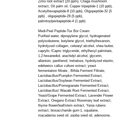
Zimo root extract (20 ppm), Chaga mushroom
extract, Oil palm oil, Copper tripeptide-1 (10 ppb),
Acetylhexapeptide-8 (10 ppb), Oligopeptide-32 (5
ppb) , oligopeptide-29 (5 ppb),
palmitoylpentapeptide-4 (1 ppb)
Medi-Peel Peptide-Tox Bor Cream
Purified water, dipropylene glycol, hydrogenated
polyisobutene, butylene glycol, triethylhexanoin,
hydrolyzed collagen, cetearyl alcohol, shea butter,
caprylic /Capric triglyceride, ethylhexyl palmitate,
1,2-hexanediol, arachidyl alcohol, glycerin,
allantoin, panthenol, trehalose, hydrolyzed elastin,
edelweiss callus culture extract, yeast
fermentation filtrate , Bifida Ferment Filtrate,
Lactobacillus/Pumpkin Fermented Extract,
Lactobacillus/Soybean Fermented Extract,
Lactobacillus/Pomegranate Fermented Extract,
Lactobacillus/ Wasabi Root Fermented Extract,
Yeast/Grape Fermented Extract, Lavender Flower
Extract, Oregano Extract Rosemary leaf extract,
thyme flower/leaf/stem extract, Yania rubens
extract, biosaccharide gum-1, squalane,
macadamia seed oil, jojoba seed oil, adenosine,