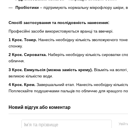
Пробіотики
– підтримують нормальну мікрофлору шкіри, в
Спосіб застосування та послідовність нанесення:
Професійні засоби використовуються вранці та ввечері.
1 Крок. Тонер.
Нанесіть необхідну кількість зволожуючого тон
спонжу.
2 Крок. Сироватка.
Наберіть необхідну кількість сироватки с
обличчя.
3 Крок. Еммульсія (можна замість крему).
Візьміть на волог
великою кількістю води.
4 Крок. Крем.
Завершальний етап. Нанесіть необхідну кількіст
Поплескайте подушечками пальців по обличчю для кращого по
Новий відгук або коментар
Увійт