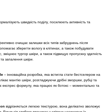
 нормалізують швидкість поділу, посилюють активність та
ективно очищає залишки всіх типів забруднень після
помагає зберегти вологу в клітинах, а також побудувати
с, зміцнює тургор шкіри, а також підвищує пропускну здатність
 та запалення шкіри.
le
– інноваційна розробка, яка встигла стати бестселером на
олікає мантію шкіри, розгладжуючи дрібні зморшки, рубці та
ає експрес формулу, яка працює як ботокс – моментально та
ion
відрізняється легкою текстурою, вона делікатно зволожує
ги. Емульсія глибоко проникає у клітини насичуючи їх