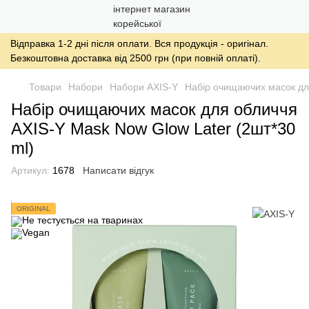
Відправка 1-2 дні після оплати. Вся продукція - оригінал.
Безкоштовна доставка від 2500 грн (при повній оплаті).
Товари
Набори
Набори AXIS-Y
Набір очищаючих масок для
Набір очищаючих масок для обличчя
AXIS-Y Mask Now Glow Later (2шт*30
ml)
Артикул:
1678
Написати відгук
ORIGINAL