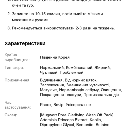
очей та губ.
Залиште на 10-15 хвилин, потім змийте м’якими
масажними рухами.
Рекомендується використовувати 2-3 рази на тиждень.
Характеристики
Країна
Південна Корея
виробництва:
Тип шкіри:
Нормальний, Комбінований, Жирний,
Чутливий, Проблемний
Призначення:
Відлущення, Від чорних цяток,
Заспокоєння, Зменшення чутливості,
Матуюче, Нормалізація себуму, Очищення,
Покращення текстури, Протизапальна дія
Час
Ранок, Вечір, Універсальне
застосування:
Склад:
[Mugwort Pore Clarifying Wash Off Pack]
Artemisia Princeps Extract, Kaolin,
Dipropylene Glycol, Bentonite, Betaine,