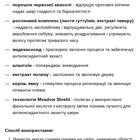
порошок червоної квасолі
- відлущує ороговілі клітини,
надає шкірі гладкості та бархатистості
рослинний комплекс (листя гуттуїнія, екстракт інжиру)
-
надають заспокійливу і відлущувальну дію, регулюють
вироблення себуму, знімають роздратування і утримують
вологу протягом тривалого часу
мадекасосид -
прискорює загоєнні процеси та забезпечує
антиоксидантний захист
алантоїн -
попереджає зневоднення
екстракт полину -
заспокоює та зволожує дерму
корінь ямсу -
стимулює процеси регенерації та зменшує
пігментні плями
технологія Meadow Shield -
полягає у використанні
фенольної кислоти з екстракту квітки пінника лучного для
антиоксидантного захисту шкіри.
Спосіб використання:
Нанесіть маску сухими руками на шкіру, уникаючи області