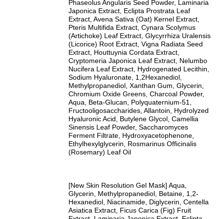
Phaseolus Angularis Seed Powder, Laminaria
Japonica Extract, Eclipta Prostrata Leaf
Extract, Avena Sativa (Oat) Kernel Extract,
Pteris Multifida Extract, Cynara Scolymus
(Artichoke) Leaf Extract, Glycyrrhiza Uralensis
(Licorice) Root Extract, Vigna Radiata Seed
Extract, Houttuynia Cordata Extract,
Cryptomeria Japonica Leaf Extract, Nelumbo
Nucifera Leaf Extract, Hydrogenated Lecithin,
Sodium Hyaluronate, 1,2Hexanediol,
Methylpropanediol, Xanthan Gum, Glycerin,
Chromium Oxide Greens, Charcoal Powder,
Aqua, Beta-Glucan, Polyquaternium-51,
Fructooligosaccharides, Allantoin, Hydrolyzed
Hyaluronic Acid, Butylene Glycol, Camellia
Sinensis Leaf Powder, Saccharomyces
Ferment Filtrate, Hydroxyacetophenone,
Ethylhexylglycerin, Rosmarinus Officinalis
(Rosemary) Leaf Oil
[New Skin Resolution Gel Mask] Aqua,
Glycerin, Methylpropanediol, Betaine, 1,2-
Hexanediol, Niacinamide, Diglycerin, Centella
Asiatica Extract, Ficus Carica (Fig) Fruit
Extract, Laminaria Japonica Extract, Eclipta