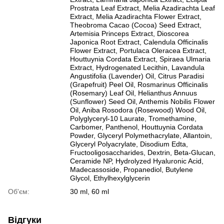
Prostrata Leaf Extract, Melia Azadirachta Leaf
Extract, Melia Azadirachta Flower Extract,
Theobroma Cacao (Cocoa) Seed Extract,
Artemisia Princeps Extract, Dioscorea
Japonica Root Extract, Calendula Officinalis
Flower Extract, Portulaca Oleracea Extract,
Houttuynia Cordata Extract, Spiraea Ulmaria
Extract, Hydrogenated Lecithin, Lavandula
Angustifolia (Lavender) Oil, Citrus Paradisi
(Grapefruit) Peel Oil, Rosmarinus Officinalis
(Rosemary) Leaf Oil, Helianthus Annuus
(Sunflower) Seed Oil, Anthemis Nobilis Flower
Oil, Aniba Rosodora (Rosewood) Wood Oil,
Polyglyceryl-10 Laurate, Tromethamine,
Carbomer, Panthenol, Houttuynia Cordata
Powder, Glyceryl Polymethacrylate, Allantoin,
Glyceryl Polyacrylate, Disodium Edta,
Fructooligosaccharides, Dextrin, Beta-Glucan,
Ceramide NP, Hydrolyzed Hyaluronic Acid,
Madecassoside, Propanediol, Butylene
Glycol, Ethylhexylglycerin
Об'єм:
30 ml, 60 ml
Відгуки