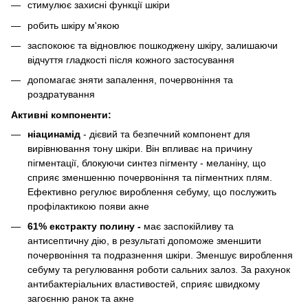
стимулює захисні функції шкіри
робить шкіру м'якою
заспокоює та відновлює пошкоджену шкіру, залишаючи
відчуття гладкості після кожного застосування
допомагає зняти запалення, почервоніння та
роздратування
Активні компоненти:
ніацинамід
- дієвий та безпечний компонент для
вирівнювання тону шкіри. Він впливає на причину
пігментації, блокуючи синтез пігменту - меланіну, що
сприяє зменшенню почервоніння та пігментних плям.
Ефективно регулює вироблення себуму, що послужить
профілактикою появи акне
61% екстракту полину -
має заспокійливу та
антисептичну дію, в результаті допоможе зменшити
почервоніння та подразнення шкіри. Зменшує вироблення
себуму та регулювання роботи сальних залоз. За рахунок
антибактеріальних властивостей, сприяє швидкому
загоєнню ранок та акне