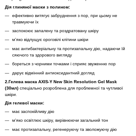
Дія глиняної маски з полином:
ефективно витягує забруднення з пор, при цьому не
травмуючи їх
заспокоює запалену та роздратовану шкіру
м'яко відлущує ороговілі клітини шкіри
має антибактеріальну та протизапальну дію, надаючи їй
сяючого та здорового вигляду
бореться з чорними точками і сприяє звуженню пор
дарує відмінний антиоксидантний догляд
2.Гелева маска AXIS-Y New Skin Resolution Gel Mask
(30мл)
спеціально розроблена для проблемної та чутливої
шкіри.
Дія гелевої маски:
має заспокійливу дію
м'яко освітлює шкіру, вирівнюючи загальний тон
має протизапальну, регенеруючу та зволожуючу дію