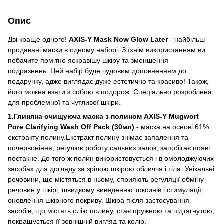
Опис
Дві краще одного!
AXIS-Y Mask Now Glow Later
- найбільш
продавані маски в одному наборі. З їхнім використанням ви
побачите помітно яскравішу шкіру та зменшення
подразнень. Цей набір буде чудовим доповненням до
подарунку, адже виглядає дуже естетично та красиво! Також,
його можна взяти з собою в подорож. Спеціально розроблена
для проблемної та чутливої шкіри.
1.Глиняна очищуюча маска з полином AXIS-Y Mugwort
Pore Clarifying Wash Off Pack (30мл) -
маска на основі 61%
екстракту полину.Екстракт полину знімає запалення та
почервоніння, регулює роботу сальних залоз, запобігає появі
постакне. До того ж полин використовується і в омолоджуючих
засобах для догляду за зрілою шкірою обличчя і тіла. Унікальні
речовини, що містяться в ньому, сприяють регуляції обміну
речовин у шкірі, швидкому виведенню токсинів і стимуляції
оновлення шкірного покриву. Шкіра після застосування
засобів, що містять олію полину, стає пружною та підтягнутою,
покращується її зовнішній вигляд та колір.