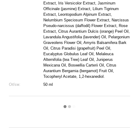
Extract, Iris Versicolor Extract, Jasminum
Officinale (jasmine) Extract, Lilium Tigrinum
Extract, Leontopodium Alpinum Extract,
Nelumbium Speciosum Flower Extract, Narcissus
Pseudo-narcissus (daffodil) Flower Extract, Rose
Extract, Citrus Aurantium Dulcis (orange) Peel Oil,
Lavandula Angustifolia (lavender) Oil, Pelargonium
Graveolens Flower Oil, Amyris Balsamifera Bark
Oil, Citrus Paradisi (grapefruit) Peel Oil,
Eucalyptus Globulus Leaf Oil, Melaleuca
Alternifolia (tea Tree) Leaf Oil, Juniperus
Mexicana Oil, Boswellia Carterii Oil, Citrus
Aurantium Bergamia (bergamot) Fruit Oil,
Tocopheryl Acetate, 1,2-hexanediol.
Об'єм:
50 ml