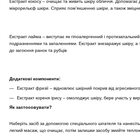
Екстракт кокосу – очищає та живить шкіру обличчя. Допомагає 
мікрорельєф шкіри. Сприяє пом’якшенню шкіри, а також зміцнює
Екстракт лайма – виступає як гіпоалергенний і протизапальни
подразненнями та запаленнями. Екстракт знезаражує шкіру, а 
до загоєння ранок та рубців.
Додаткові компоненти:
Екстракт фрезії – відновлює шкірний покрив від агресивного
Екстракт кореня ірису – омолоджує шкіру, бере участь у вир
Як застосовувати?
Наберіть засіб за допомогою спеціального шпателя та нанесіть 
легкий масаж, що очищає, потім залишки засобу змийте тепло