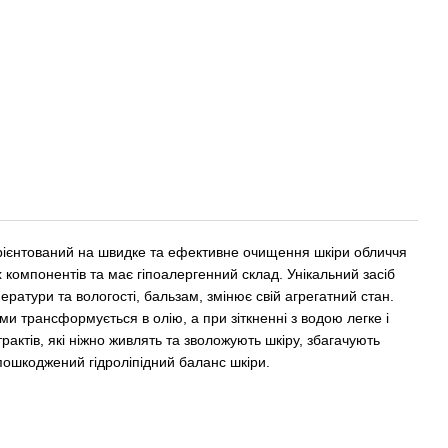
ієнтований на швидке та ефективне очищення шкіри обличчя
 компонентів та має гіпоалергенний склад. Унікальний засіб
ератури та вологості, бальзам, змінює свій агрегатний стан.
ами трансформується в олію, а при зіткненні з водою легке і
актів, які ніжно живлять та зволожують шкіру, збагачують
пошкоджений гідроліпідний баланс шкіри.