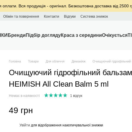
я оплати. Вся продукція - оригінал. Безкоштовна доставка від 2500 г
Обмін та повернення
Контакти
Відгуки
Система знижок
НКИ
Бренди
Підбір догляду
Краса з середини
Очікується
T
Головна
Товари
Для обличчя
Демакіяж
Очищуючий гідрофільний б
Очищуючий гідрофільний бальзам 
HEIMISH All Clean Balm 5 ml
Немає в наявності
1 відгук
49 грн
%
Увійти
для відображення накопичувальної знижки