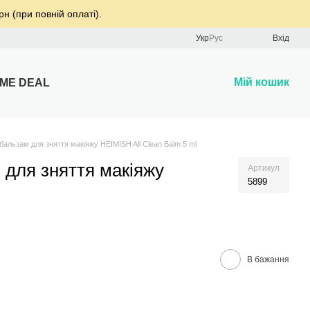
рн (при повній оплаті).
Укр
Рус
Вхід
Мій кошик
IME DEAL
альзам для зняття макіяжу HEIMISH All Clean Balm 5 ml
для зняття макіяжу
Артикул
5899
В бажання