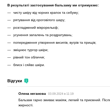
В результаті застосування бальзаму ми отримуємо:
чисту шкіру від чорних крапок та себуму;
рятування від ороговілого шару;
розгладжений мікрорельєф;
усунення запалень та роздратувань;
попередження утворення висипів, вугрів та прищів;
зміцнює тургор шкіри;
рівний тон обличчя;
блиск і сяйво шкіри.
Відгуки
1
Олена неганова
03.09.2024 в 11:19
Бальзам гарно змиває макіяж, легкий та приємний. Після
жирності.