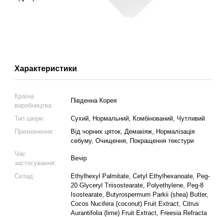
Характеристики
Країна
Південна Корея
виробництва:
Тип шкіри:
Сухий, Нормальний, Комбінований, Чутливий
Призначення:
Від чорних цяток, Демакіяж, Нормалізація
себуму, Очищення, Покращення текстури
Час
Вечір
застосування:
Склад:
Ethylhexyl Palmitate, Cetyl Ethylhexanoate, Peg-
20 Glyceryl Triisostearate, Polyethylene, Peg-8
Isostearate, Butyrospermum Parkii (shea) Butter,
Cocos Nucifera (coconut) Fruit Extract, Citrus
Aurantifolia (lime) Fruit Extract, Freesia Refracta