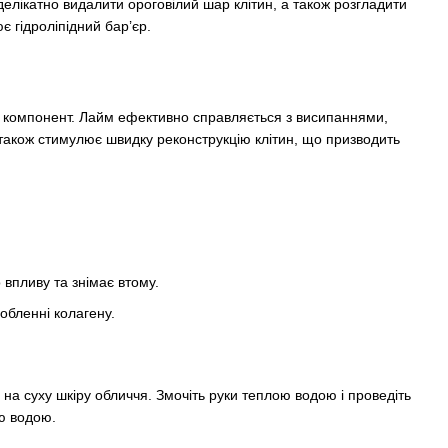
делікатно видалити ороговілий шар клітин, а також розгладити
 гідроліпідний бар’єр.
й компонент. Лайм ефективно справляється з висипаннями,
також стимулює швидку реконструкцію клітин, що призводить
 впливу та знімає втому.
обленні колагену.
на суху шкіру обличчя. Змочіть руки теплою водою і проведіть
ю водою.