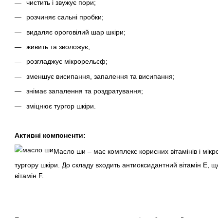
чистить і звужує пори;
розчиняє сальні пробки;
видаляє ороговілий шар шкіри;
живить та зволожує;
розгладжує мікрорельєф;
зменшує висипання, запалення та висипання;
знімає запалення та роздратування;
зміцнює тургор шкіри.
Активні компоненти:
Масло ши – має комплекс корисних вітамінів і мік
тургору шкіри. До складу входить антиоксидантний вітамін Е, 
вітамін F.