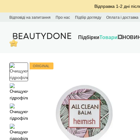
Перейти до основного контенту
Відправка 1-2 дні післ
Відповіді на запитання
Про нас
Підбір догляду
Оплата і доставка
Підбірки
Товари
💥НОВИ
ORIGINAL