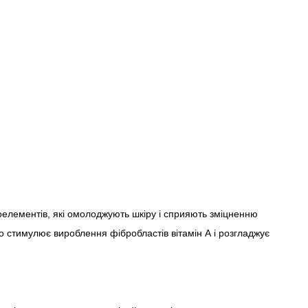
роелементів, які омолоджують шкіру і сприяють зміцненню
що стимулює вироблення фібробластів вітамін А і розгладжує