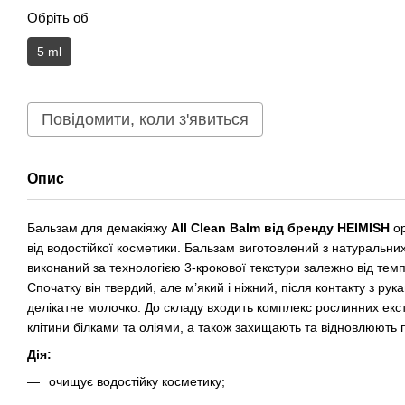
Обріть об
5 ml
Повідомити, коли з'явиться
Опис
Бальзам для демакіяжу
All Clean Balm від бренду HEIMISH
ор
від водостійкої косметики. Бальзам виготовлений з натуральних
виконаний за технологією 3-крокової текстури залежно від темп
Спочатку він твердий, але м’який і ніжний, після контакту з рук
делікатне молочко. До складу входить комплекс рослинних екстр
клітини білками та оліями, а також захищають та відновлюють 
Дія:
очищує водостійку косметику;