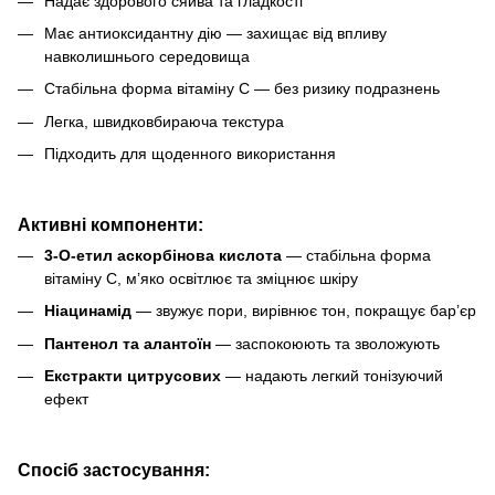
Надає здорового сяйва та гладкості
Має антиоксидантну дію — захищає від впливу
навколишнього середовища
Стабільна форма вітаміну С — без ризику подразнень
Легка, швидковбираюча текстура
Підходить для щоденного використання
Активні компоненти:
3-О-етил аскорбінова кислота
— стабільна форма
вітаміну С, мʼяко освітлює та зміцнює шкіру
Ніацинамід
— звужує пори, вирівнює тон, покращує барʼєр
Пантенол та алантоїн
— заспокоюють та зволожують
Екстракти цитрусових
— надають легкий тонізуючий
ефект
Спосіб застосування: