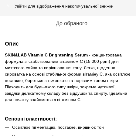
Увійти
для відображення накопичувальної знижки
%
До обраного
Опис
SKIN&LAB Vitamin C Brightening Serum
- концентрована
формула зі стабілізованим вітаміном C (15 000 ppm) для
миттєвого сяйва та вирівнювання тону. Легка, щоденна
сироватка на основі стабільної форми вітаміну С, яка освітлює
постакне, бореться з тьмяністю та нерівним тоном шкіри.
Підходить для будь-якого типу шкіри, зокрема чутливої,
завдяки делікатному складу без віддушок та спирту. Ідеальна
для початку знайомства з вітаміном С.
Основні властивості:
Освітлює пігментацію, постакне, вирівнює тон