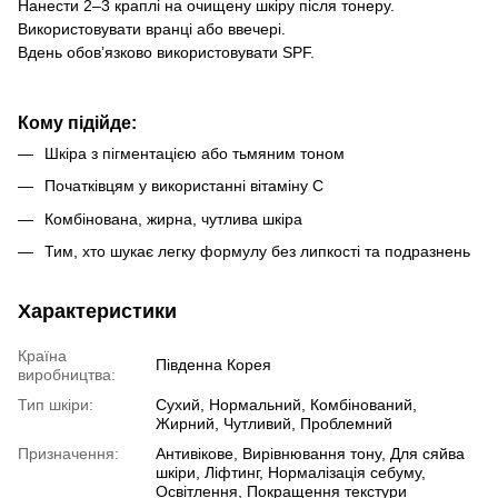
Нанести 2–3 краплі на очищену шкіру після тонеру.
Використовувати вранці або ввечері.
Вдень обовʼязково використовувати SPF.
Кому підійде:
Шкіра з пігментацією або тьмяним тоном
Початківцям у використанні вітаміну С
Комбінована, жирна, чутлива шкіра
Тим, хто шукає легку формулу без липкості та подразнень
Характеристики
Країна
Південна Корея
виробництва:
Тип шкіри:
Сухий, Нормальний, Комбінований,
Жирний, Чутливий, Проблемний
Призначення:
Антивікове, Вирівнювання тону, Для сяйва
шкіри, Ліфтинг, Нормалізація себуму,
Освітлення, Покращення текстури