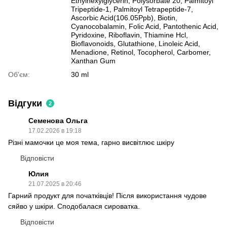
Ethylhexylglycerin, Polysorbate 20, Palmitoyl
Tripeptide-1, Palmitoyl Tetrapeptide-7,
Ascorbic Acid(106.05Ppb), Biotin,
Cyanocobalamin, Folic Acid, Pantothenic Acid,
Pyridoxine, Riboflavin, Thiamine Hcl,
Bioflavonoids, Glutathione, Linoleic Acid,
Menadione, Retinol, Tocopherol, Carbomer,
Xanthan Gum
Об'єм:
30 ml
Відгуки
2
Семенова Ольга
17.02.2026 в 19:18
Різні мамочки це моя тема, гарно висвітлює шкіру
Відповісти
Юлия
21.07.2025 в 20:46
Гарний продукт для початківців! Після використання чудове
сяйво у шкіри. Сподобалася сироватка.
Відповісти