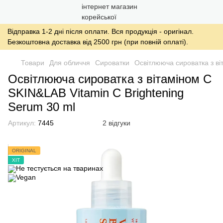
Відправка 1-2 дні після оплати. Вся продукція - оригінал.
Безкоштовна доставка від 2500 грн (при повній оплаті).
Товари
Для обличчя
Сироватки
Освітлююча сироватка з ві
Освітлююча сироватка з вітаміном C
SKIN&LAB Vitamin C Brightening
Serum 30 ml
Артикул:
7445
2 відгуки
ORIGINAL
ХІТ