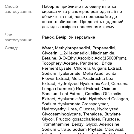
Спосіб
Наберіть приблизно половину піпетки
застосування:
сироватки та рівномірно розподіліть її по
обличчю та шиї, легко поплескайте до
повного вбирання. Продовжіть щоденний
догляд за шкірою нанесенням крему.
Час
Ранок, Вечір, Універсальне
застосування:
Склад:
Water, Methylpropanediol, Propanediol,
Glycerin, 1,2-Hexanediol, Niacinamide,
Betaine, 3-O-Ethyl Ascorbic Acid(15000Ppm),
Tocopheryl Acetate, Panthenol, Bifida
Ferment Lysate, Chlorella Vulgaris Extract,
Sodium Hyaluronate, Melia Azadirachta
Flower Extract, Melia Azadirachta Leaf
Extract, Hydrolyzed Hyaluronic Acid, Curcuma
Longa (Turmeric) Root Extract, Ocimum
Sanctum Leaf Extract, Corallina Officinalis
Extract, Hyaluronic Acid, Hydrolyzed Collagen,
Sodium Hyaluronate Crosspolymer,
Hydroxyethyl Urea, Glucose, Hydrolyzed
Glycosaminoglycans, Trehalose, Butylene
Glycol, Fructooligosaccharides, Fructose,
Tromethamine, Benzyl Glycol, Adenosine,
Sodium Citrate, Sodium Phytate, Citric Acid,