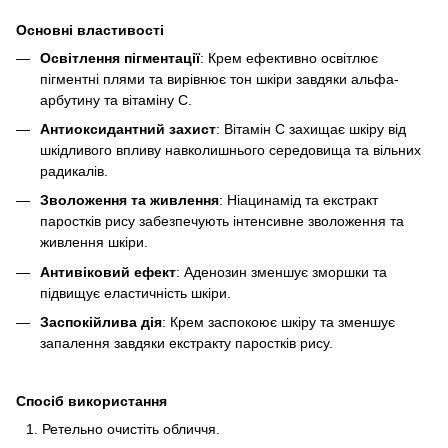
Основні властивості
Освітлення пігментації
: Крем ефективно освітлює
пігментні плями та вирівнює тон шкіри завдяки альфа-
арбутину та вітаміну С.
Антиоксидантний захист
: Вітамін С захищає шкіру від
шкідливого впливу навколишнього середовища та вільних
радикалів.
Зволоження та живлення
: Ніацинамід та екстракт
паростків рису забезпечують інтенсивне зволоження та
живлення шкіри.
Антивіковий ефект
: Аденозин зменшує зморшки та
підвищує еластичність шкіри.
Заспокійлива дія
: Крем заспокоює шкіру та зменшує
запалення завдяки екстракту паростків рису.
Спосіб використання
Ретельно очистіть обличчя.