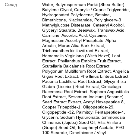
Склад:
Water, Butyrospermum Parkii (Shea Butter),
Butylene Glycol, Caprylic / Capric Triglyceride,
Hydrogenated Polydecene, Betaine,
Dimethicone, Niacinamide, Poly glycery-3
Methylglucose Distearate, Cetearyl Alcohol,
Glyceryl Stearate, Beeswax, Transwax Acid,
Carnitine, Ascorbic Acid, Cysteine,
Magnesium Ascorbyl Phosphate, Alpha-
Arbutin, Morus Alba Bark Extract,
Trichosanthes kinilowii root Extract,
Hamamelis Virginiana (Witch Hazel) Leaf
Extract, Phyllanthus Emblica Fruit Extract,
Scutellaria Baicalensis Root Extract,
Polygonum Multiflorum Root Extract, Angelica
Gigas Root Extract, Phe llinus Linteus Extract,
Paeonia Lactiflora Root Extract, Glycynrhiza
Glabra (Licorice) Root Extract, Cimicituga
Racemosa Root Extract, Sophora Angustifolia
Root Extract, Sesamum Indicum (Sesame)
Seed Extract Extract, Acetyl Hexapeptide 8,
Copper Tripeptide-1, Oligopeptide-29,
Oligopeptide -32, Palmitoyl Pentapeptide-4,
Glycerin, Sodium Hyaluronate, Simmondsia
Chinensis (Jojoba) Seed Oil, Vitis Vinifera
(Grape) Seed Oil, Tocopheryl Acetate, PEG
100 Stearate, Dimethicone / Vinyl