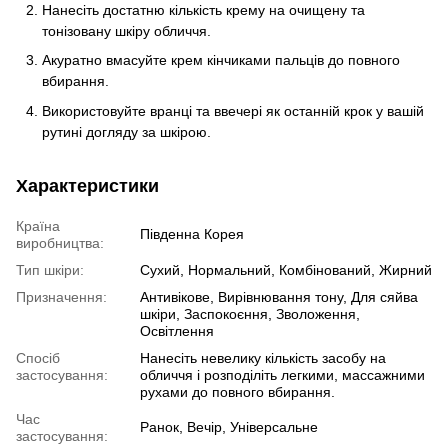
Нанесіть достатню кількість крему на очищену та
тонізовану шкіру обличчя.
Акуратно вмасуйте крем кінчиками пальців до повного
вбирання.
Використовуйте вранці та ввечері як останній крок у вашій
рутині догляду за шкірою.
Характеристики
Країна
Південна Корея
виробництва:
Тип шкіри:
Сухий, Нормальний, Комбінований, Жирний
Призначення:
Антивікове, Вирівнювання тону, Для сяйва
шкіри, Заспокоєння, Зволоження,
Освітлення
Спосіб
Нанесіть невелику кількість засобу на
застосування:
обличчя і розподіліть легкими, массажними
рухами до повного вбирання.
Час
Ранок, Вечір, Універсальне
застосування: