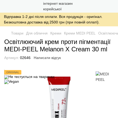
Відправка 1-2 дні після оплати. Вся продукція - оригінал.
Безкоштовна доставка від 2500 грн (при повній оплаті).
Товари
Для обличчя
Креми
Креми MEDI PEEL
Освітлюючи
Освітлюючий крем проти пігментації
MEDI-PEEL Melanon X Cream 30 ml
Артикул:
02646
Написати відгук
ORIGINAL