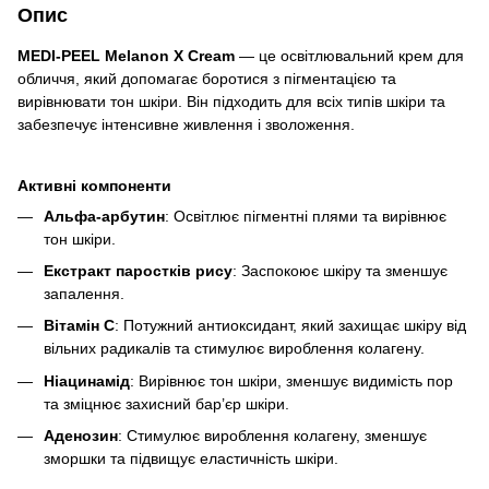
Опис
MEDI-PEEL Melanon X Cream
— це освітлювальний крем для
обличчя, який допомагає боротися з пігментацією та
вирівнювати тон шкіри. Він підходить для всіх типів шкіри та
забезпечує інтенсивне живлення і зволоження.
Активні компоненти
Альфа-арбутин
: Освітлює пігментні плями та вирівнює
тон шкіри.
Екстракт паростків рису
: Заспокоює шкіру та зменшує
запалення.
Вітамін С
: Потужний антиоксидант, який захищає шкіру від
вільних радикалів та стимулює вироблення колагену.
Ніацинамід
: Вирівнює тон шкіри, зменшує видимість пор
та зміцнює захисний бар’єр шкіри.
Аденозин
: Стимулює вироблення колагену, зменшує
зморшки та підвищує еластичність шкіри.