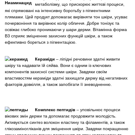
метаболізму, що прискорює життєві процеси,
які спрямовані на інтенсивну боротьбу з пігментними
плямами. Цей продукт допомагає вирівняти тон шкіри, усуває
почервоніння та вирівнює колір обличчя. Добре тонізує та
освіжає глибоко проникаючи у шари дерми. Вітамінна форма
В3 сприяє зміцненню захисних функцій шкіри, а також
ефективно бореться з пігментацією.
Кераміди
– ліпідні речовини здатні живити
шкіру та надавати їй сяйва. Вони є одним із ключових
компонентів захисної системи шкіри. Завдяки своїм
властивостям кераміди здатні захищати дерму від негативних
факторів довкілля, а також запобігати її зневодненню.
Комплекс пептидів
– уповільнює процеси
вікових змін дерми та допомагає продовжити молодість.
Активується синтез волокон еластину та філаментів, а також
глікозаміногліканів для зміцнення шкіри. Завдяки покращенню