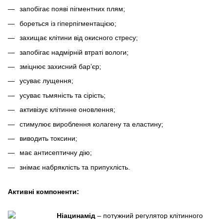
запобігає появі пігментних плям;
бореться із гіперпігментацією;
захищає клітини від окисного стресу;
запобігає надмірній втраті вологи;
зміцнює захисний бар’єр;
усуває лущення;
усуває тьмяність та сірість;
активізує клітинне оновлення;
стимулює вироблення колагену та еластину;
виводить токсини;
має антисептичну дію;
знімає набряклість та припухлість.
Активні компоненти:
Ніацинамід
– потужний регулятор клітинного