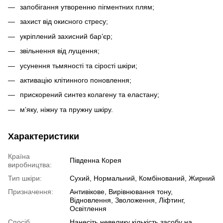
запобігання утворенню пігментних плям;
захист від окисного стресу;
укріплений захисний бар’єр;
звільнення від лущення;
усунення тьмяності та сірості шкіри;
активацію клітинного поновлення;
прискорений синтез колагену та еластану;
м’яку, ніжну та пружну шкіру.
Характеристики
Країна
Південна Корея
виробництва:
Тип шкіри:
Сухий, Нормальний, Комбінований, Жирний
Призначення:
Антивікове, Вирівнювання тону,
Відновлення, Зволоження, Ліфтинг,
Освітлення
Спосіб
Нанесіть невелику кількість засобу на