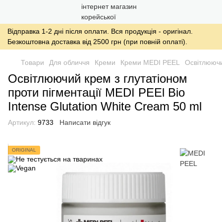
Відправка 1-2 дні після оплати. Вся продукція - оригінал.
Безкоштовна доставка від 2500 грн (при повній оплаті).
Товари
Для обличчя
Креми
Креми MEDI PEEL
Освітлюючий
Освітлюючий крем з глутатіоном
проти пігментації MEDI PEEl Bio
Intense Glutation White Cream 50 ml
Артикул:
9733
Написати відгук
ORIGINAL