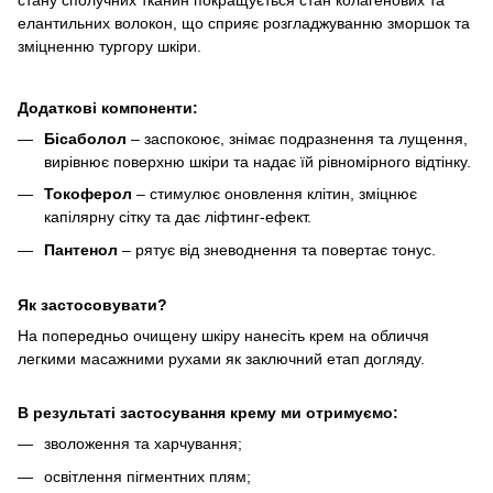
стану сполучних тканин покращується стан колагенових та
елантильних волокон, що сприяє розгладжуванню зморшок та
зміцненню тургору шкіри.
Додаткові компоненти:
Бісаболол
– заспокоює, знімає подразнення та лущення,
вирівнює поверхню шкіри та надає їй рівномірного відтінку.
Токоферол
– стимулює оновлення клітин, зміцнює
капілярну сітку та дає ліфтинг-ефект.
Пантенол
– рятує від зневоднення та повертає тонус.
Як застосовувати?
На попередньо очищену шкіру нанесіть крем на обличчя
легкими масажними рухами як заключний етап догляду.
В результаті застосування крему ми отримуємо:
зволоження та харчування;
освітлення пігментних плям;