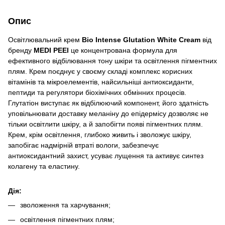
Опис
Освітлювальний крем
Bio Intense Glutation White Cream
від
бренду
MEDI PEEl
це концентрована формула для
ефективного відбілювання тону шкіри та освітлення пігментних
плям. Крем поєднує у своєму складі комплекс корисних
вітамінів та мікроелементів, найсильніші антиоксиданти,
пептиди та регулятори біохімічних обмінних процесів.
Глутатіон виступає як відбілюючий компонент, його здатність
уповільнювати доставку меланіну до епідермісу дозволяє не
тільки освітлити шкіру, а й запобігти появі пігментних плям.
Крем, крім освітлення, глибоко живить і зволожує шкіру,
запобігає надмірній втраті вологи, забезпечує
антиоксидантний захист, усуває лущення та активує синтез
колагену та еластину.
Дія:
зволоження та харчування;
освітлення пігментних плям;