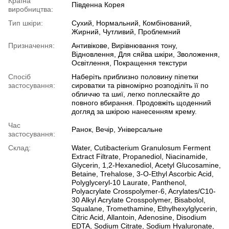
Країна
Південна Корея
виробництва:
Тип шкіри:
Сухий, Нормальний, Комбінований,
Жирний, Чутливий, Проблемний
Призначення:
Антивікове, Вирівнювання тону,
Відновлення, Для сяйва шкіри, Зволоження,
Освітлення, Покращення текстури
Спосіб
Наберіть приблизно половину піпетки
застосування:
сироватки та рівномірно розподіліть її по
обличчю та шиї, легко поплескайте до
повного вбирання. Продовжіть щоденний
догляд за шкірою нанесенням крему.
Час
Ранок, Вечір, Універсальне
застосування:
Склад:
Water, Cutibacterium Granulosum Ferment
Extract Filtrate, Propanediol, Niacinamide,
Glycerin, 1,2-Hexanediol, Acetyl Glucosamine,
Betaine, Trehalose, 3-O-Ethyl Ascorbic Acid,
Polyglyceryl-10 Laurate, Panthenol,
Polyacrylate Crosspolymer-6, Acrylates/C10-
30 Alkyl Acrylate Crosspolymer, Bisabolol,
Squalane, Tromethamine, Ethylhexylglycerin,
Citric Acid, Allantoin, Adenosine, Disodium
EDTA, Sodium Citrate, Sodium Hyaluronate,