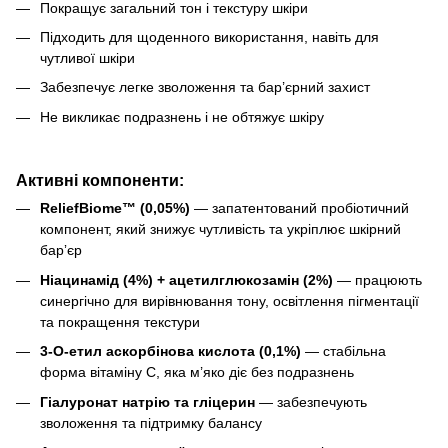
Покращує загальний тон і текстуру шкіри
Підходить для щоденного використання, навіть для
чутливої шкіри
Забезпечує легке зволоження та бар’єрний захист
Не викликає подразнень і не обтяжує шкіру
Активні компоненти:
ReliefBiome™ (0,05%)
— запатентований пробіотичний
компонент, який знижує чутливість та укріплює шкірний
барʼєр
Ніацинамід (4%) + ацетилглюкозамін (2%)
— працюють
синергічно для вирівнювання тону, освітлення пігментації
та покращення текстури
3-О-етил аскорбінова кислота (0,1%)
— стабільна
форма вітаміну С, яка м’яко діє без подразнень
Гіалуронат натрію та гліцерин
— забезпечують
зволоження та підтримку балансу