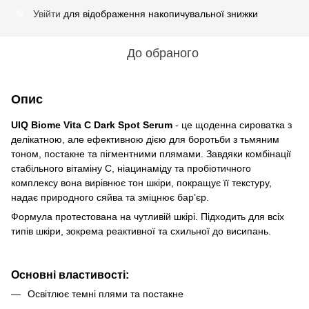
Увійти
для відображення накопичувальної знижки
%
До обраного
Опис
UIQ Biome Vita C Dark Spot Serum
- це щоденна сироватка з
делікатною, але ефективною дією для боротьби з тьмяним
тоном, постакне та пігментними плямами. Завдяки комбінації
стабільного вітаміну С, ніацинаміду та пробіотичного
комплексу вона вирівнює тон шкіри, покращує її текстуру,
надає природного сяйва та зміцнює барʼєр.
Формула протестована на чутливій шкірі. Підходить для всіх
типів шкіри, зокрема реактивної та схильної до висипань.
Основні властивості:
Освітлює темні плями та постакне