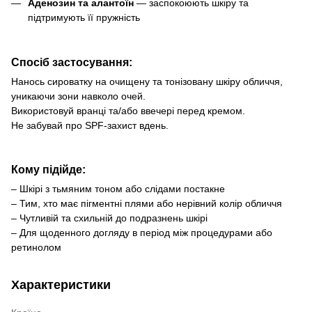
Аденозин та алантоїн
— заспокоюють шкіру та
підтримують її пружність
Спосіб застосування:
Нанось сироватку на очищену та тонізовану шкіру обличчя,
уникаючи зони навколо очей.
Використовуй вранці та/або ввечері перед кремом.
Не забувай про SPF-захист вдень.
Кому підійде:
– Шкірі з тьмяним тоном або слідами постакне
– Тим, хто має пігментні плями або нерівний колір обличчя
– Чутливій та схильній до подразнень шкірі
– Для щоденного догляду в період між процедурами або
ретинолом
Характеристики