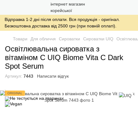
Відправка 1-2 дні після оплати. Вся продукція - оригінал.
Безкоштовна доставка від 2500 грн (при повній оплаті).
Товари
Для обличчя
Сироватки
Сироватки UIQ
Освітлювал
Освітлювальна сироватка з
вітаміном С UIQ Biome Vita C Dark
Spot Serum
Артикул:
7443
Написати відгук
ORIGINAL