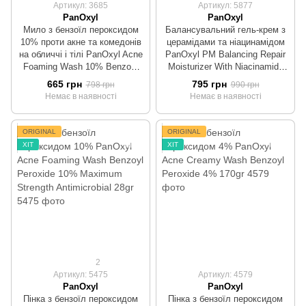
Артикул: 3685
Артикул: 5877
PanOxyl
PanOxyl
Мило з бензоїл пероксидом
Балансувальний гель-крем з
10% проти акне та комедонів
церамідами та ніацинамідом
на обличчі і тілі PanOxyl Acne
PanOxyl PM Balancing Repair
Foaming Wash 10% Benzoyl
Moisturizer With Niacinamide
Peroxide, 113 г (зручний
85 г
665 грн
795 грн
798 грн
990 грн
формат мила)
Немає в наявності
Немає в наявності
ORIGINAL
ORIGINAL
ХІТ
ХІТ
2
Артикул: 5475
Артикул: 4579
PanOxyl
PanOxyl
Пінка з бензоїл пероксидом
Пінка з бензоїл пероксидом