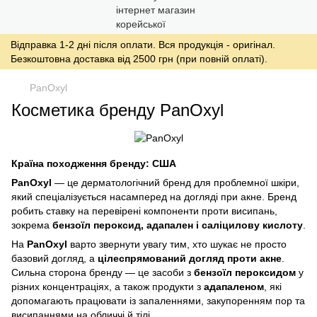
Відправка 1-2 дні після оплати. Вся продукція - оригінал.
Безкоштовна доставка від 2500 грн (при повній оплаті).
PanOxyl
Косметика бренду PanOxyl
Країна походження бренду: США
PanOxyl
— це дерматологічний бренд для проблемної шкіри,
який спеціалізується насамперед на догляді при акне. Бренд
робить ставку на перевірені компоненти проти висипань,
зокрема
бензоїл пероксид, адапален і саліцилову кислоту
.
На
PanOxyl
варто звернути увагу тим, хто шукає не просто
базовий догляд, а
цілеспрямований догляд проти акне
.
Сильна сторона бренду — це засоби з
бензоїл пероксидом
у
різних концентраціях, а також продукти з
адапаленом
, які
допомагають працювати із запаленнями, закупоренням пор та
висипаннями на обличчі й тілі.