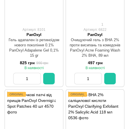
1
Артикул: 8101
Артикул: 6822
PanOxyl
PanOxyl
Гель адапален із ретиноїдом
Очищуючий гель з ВНА 2%
нового покоління 0.1%
проти висипань та комедонів
PanOxyl Adapalene Gel 0,1%
PanOxyl Acne Foaming Wash
15 gr
2% BHA, 89 мл
825 грн
497 грн
990 грн
В наявності
В наявності
ORIGINAL
ORIGINAL