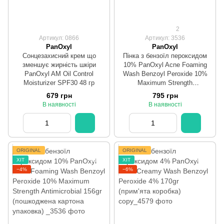
2
Артикул: 0866
Артикул: 3536
PanOxyl
PanOxyl
Сонцезахисний крем що
Пінка з бензоїл пероксидом
зменшує жирність шкіри
10% PanOxyl Acne Foaming
PanOxyl AM Oil Control
Wash Benzoyl Peroxide 10%
Moisturizer SPF30 48 гр
Maximum Strength
Antimicrobial 156gr
679 грн
795 грн
В наявності
В наявності
ORIGINAL
ORIGINAL
ХІТ
ХІТ
−4%
−6%