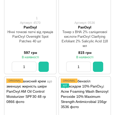
1
Артикул: 4570
Артикул: 0536
PanOxyl
PanOxyl
Нічні точкові патчі від прищів
Тонер з ВНА 2% саліцилової
PanOxyl Overnight Spot
кислоти PanOxyl Clarifying
Patches 40 шт
Exfoliant 2% Salicylic Acid 118
мл
597 грн
815 грн
В наявності
В наявності
ORIGINAL
ORIGINAL
ХІТ