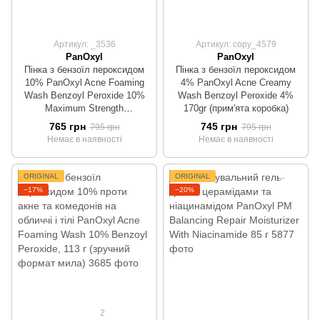
Артикул: _3536
Артикул: copy_4579
PanOxyl
PanOxyl
Пінка з бензоїл пероксидом
Пінка з бензоїл пероксидом
10% PanOxyl Acne Foaming
4% PanOxyl Acne Creamy
Wash Benzoyl Peroxide 10%
Wash Benzoyl Peroxide 4%
Maximum Strength
170gr (прим'ята коробка)
Antimicrobial 156gr
765 грн
745 грн
795 грн
795 грн
(пошкоджена картона
Немає в наявності
Немає в наявності
упаковка)
ORIGINAL
ORIGINAL
−17%
−20%
2