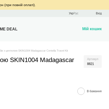
рн (при повній оплаті).
Укр
Рус
Вхід
Мій кошик
IME DEAL
бів з центелою SKIN1004 Madagascar Centella Travel Kit
елою SKIN1004 Madagascar
Артикул
8821
В бажання