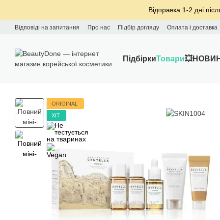
Перейти до основного контенту
Відправка 1-2 дні післ
Відповіді на запитання
Про нас
Підбір догляду
Оплата і доставка
Підбірки
Товари
💥НОВИ
ORIGINAL
ХІТ