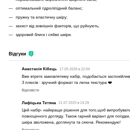
оптимальний гідроліпідний баланс;
пружну та еластичну шкіру;
захист від зовнішніх факторів, що руйнують;
здоровий блиск і сяйво шкіри.
Відгуки
2
Анастасія Кібець
17.05.2026 в 22:04
Вже втретє замовлятиму набір, подобається заспокійливи
З плюсів : зручний формат та легка текстура ❤️
Відповісти
Лафіцька Тетяна
21.07.2025 в 14:29
Цей набір- найкраще рішення для того,щоб випробувати
повноцінного догляду. Також гарний варіант для поїздк
шкіра зволожена, доглянута та сяюча. Рекомендую!