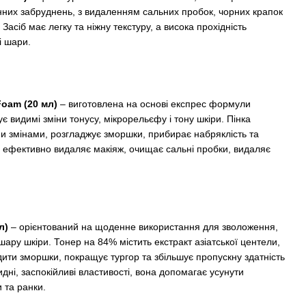
енних забруднень, з видаленням сальних пробок, чорних крапок
 Засіб має легку та ніжну текстуру, а висока прохідність
і шари.
Foam (20 мл)
– виготовлена ​​на основі експрес формули
є видимі зміни тонусу, мікрорельєфу і тону шкіри. Пінка
ми змінами, розгладжує зморшки, прибирає набряклість та
б ефективно видаляє макіяж, очищає сальні пробки, видаляє
л)
– орієнтований на щоденне використання для зволоження,
ару шкіри. Тонер на 84% містить екстракт азіатської центели,
ити зморшки, покращує тургор та збільшує пропускну здатність
ні, заспокійливі властивості, вона допомагає усунути
 та ранки.