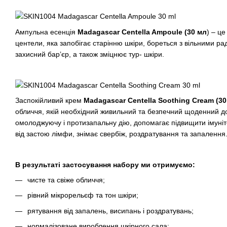
Ампульна есенція
Madagascar Centella Ampoule (30 мл
) – ц
центели, яка запобігає старінню шкіри, бореться з вільними р
захисний бар’єр, а також зміцнює тур- шкіри.
Заспокійливий крем
Madagascar Centella Soothing Cream (30
обличчя, якій необхідний живильний та безпечний щоденний до
омолоджуючу і протизапальну дію, допомагає підвищити імуніте
від застою лімфи, знімає свербіж, роздратування та запалення
В результаті застосування набору ми отримуємо:
чисте та свіже обличчя;
рівний мікрорельєф та тон шкіри;
рятування від запалень, висипань і роздратувань;
нормалізоване вироблення шкірного сала;