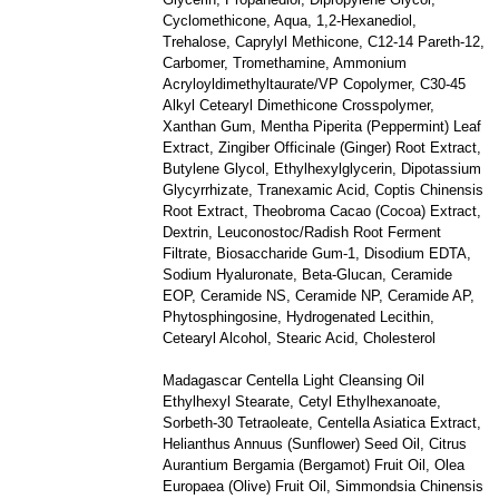
Cyclomethicone, Aqua, 1,2-Hexanediol,
Trehalose, Caprylyl Methicone, C12-14 Pareth-12,
Carbomer, Tromethamine, Ammonium
Acryloyldimethyltaurate/VP Copolymer, C30-45
Alkyl Cetearyl Dimethicone Crosspolymer,
Xanthan Gum, Mentha Piperita (Peppermint) Leaf
Extract, Zingiber Officinale (Ginger) Root Extract,
Butylene Glycol, Ethylhexylglycerin, Dipotassium
Glycyrrhizate, Tranexamic Acid, Coptis Chinensis
Root Extract, Theobroma Cacao (Cocoa) Extract,
Dextrin, Leuconostoc/Radish Root Ferment
Filtrate, Biosaccharide Gum-1, Disodium EDTA,
Sodium Hyaluronate, Beta-Glucan, Ceramide
EOP, Ceramide NS, Ceramide NP, Ceramide AP,
Phytosphingosine, Hydrogenated Lecithin,
Cetearyl Alcohol, Stearic Acid, Cholesterol
Madagascar Centella Light Cleansing Oil
Ethylhexyl Stearate, Cetyl Ethylhexanoate,
Sorbeth-30 Tetraoleate, Centella Asiatica Extract,
Helianthus Annuus (Sunflower) Seed Oil, Citrus
Aurantium Bergamia (Bergamot) Fruit Oil, Olea
Europaea (Olive) Fruit Oil, Simmondsia Chinensis