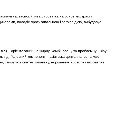
е ампульна, заспокійлива сироватка на основі екстракту
адикалами, володіє протизапальною і загоює дією, вибудовує
 мл)
– орієнтований на жирну, комбіновану та проблемну шкіру
гляд. Головний компонент – азіатська центелла, вона має
т, стимулює синтез колагену, нормалізує кровотік і позбавляє
.