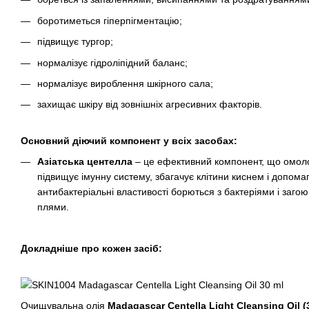
боротиметься гіперпігментацію;
підвищує тургор;
нормалізує гідроліпідний баланс;
нормалізує вироблення шкірного сала;
захищає шкіру від зовнішніх агресивних факторів.
Основний діючий компонент у всіх засобах:
Азіатська центелла
– це ефективний компонент, що омолод
підвищує імунну систему, збагачує клітини киснем і допомаг
антибактеріальні властивості борються з бактеріями і загоюю
плями.
Докладніше про кожен засіб:
Очищувальна олія
Madagascar Centella Light Cleansing Oil (