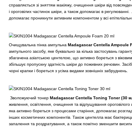
справляється зі зняттям макіяжу, очищення шкіри від повсякд
і ороговілих частинок шкіри, а також допомагає в регулюванні. .
допомагає проникнути активним компонентом у всі епітеліальн
Очищувальна пінка ампульна
Madagascar Centella Ampoule 
ампульного засобу, яке буквально за кілька застосувань гаранту
збагачена азіатською центелою, що активно бореться з вікови
збільшує пропускну здатність шкіри до поживних речовин. Засі
чорні крапки і бореться з усіма видами зовнішніх забруднень.
Зволожуючий тонер
Madagascar Centella Toning Toner (30 м
живлення, освітлення, очищення та відлущування ороговілого ш
яка активно бореться з процесами старіння, допомагає розглад
інших косметичних компонентів. Також центелла має бактерицид
запалення та роздратування, а також помітно зменшити висипи