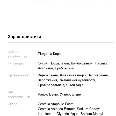
Характеристики
Країна
Південна Корея
виробництва:
Тип шкіри:
Сухий, Нормальний, Комбінований, Жирний,
Чутливий, Проблемний
Призначення:
Відновлення, Для сяйва шкіри, Заспокоєння,
Зволоження, Зменшення чутливості,
Протизапальна дія, Тонізація
Час
Ранок, Вечір, Універсальне
застосування:
Склад:
Centella Ampoule Foam
Centella Asiatica Extract, Sodium Cocoyl
Isethionate, Glycerin, Aqua, Sodium Methyl