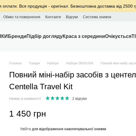
я оплати. Вся продукція - оригінал. Безкоштовна доставка від 2500 г
Обмін та повернення
Контакти
Відгуки
Система знижок
НКИ
Бренди
Підбір догляду
Краса з середини
Очікується
T
Головна
Товари
Набори
Набори SKIN1004
Повний міні-набір засо
Повний міні-набір засобів з цент
Centella Travel Kit
Немає в наявності
2 відгуки
1 450 грн
%
Увійти
для відображення накопичувальної знижки