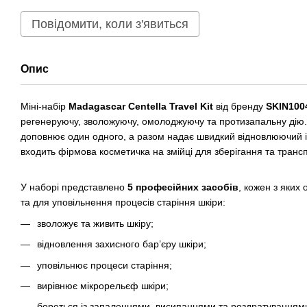
Повідомити, коли з'явиться
Опис
Міні-набір
Madagascar Centella Travel Kit
від бренду
SKIN100
регенеруючу, зволожуючу, омолоджуючу та протизапальну дію. 
доповнює один одного, а разом надає швидкий відновлюючий і
входить фірмова косметичка на змійці для зберігання та транс
У наборі представлено
5 професійних засобів
, кожен з яких
та для уповільнення процесів старіння шкіри:
зволожує та живить шкіру;
відновлення захисного бар’єру шкіри;
уповільнює процеси старіння;
вирівнює мікрорельєф шкіри;
бореться із запаленнями, висипаннями та роздратуванням