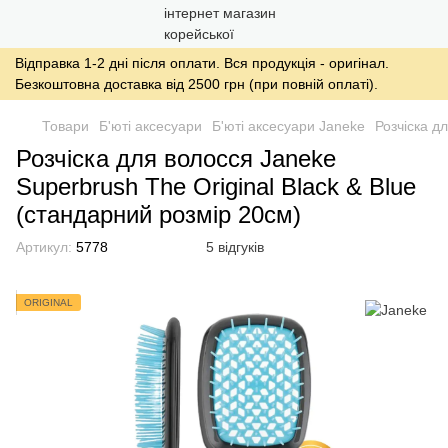
Відправка 1-2 дні після оплати. Вся продукція - оригінал.
Безкоштовна доставка від 2500 грн (при повній оплаті).
Товари
Б'юті аксесуари
Б'юті аксесуари Janeke
Розчіска д
Розчіска для волосся Janeke
Superbrush The Original Black & Blue
(стандарний розмір 20см)
Артикул:
5778
5 відгуків
ORIGINAL