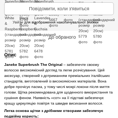
Повідомити, коли з'явиться
Увійти
для відображення накопичувальної знижки
%
До обраного
Опис
Janeke Superbrush The Original
– забезпечте своєму
волоссю високоякісний догляд та легке розчісування. Цей
аксесуар, створений з дотриманням преміальних італійських
стандартів, виготовлений із високоякісних матеріалів. Вона
добре прочісує пасма, у тому числі мокрі локони після миття
голови. Щітка рекомендована для щоденного використання та
сушіння феном. Наявність «сот» на її підставі забезпечує
кращу циркуляцію повітря та швидке висихання волосся.
Легка основа щітки з дрібними отворами забезпечує
подвійну користь: