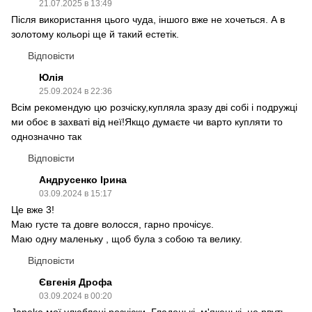
21.07.2025 в 13:49
Після використання цього чуда, іншого вже не хочеться. А в
золотому кольорі ще й такий естетік.
Відповісти
Юлія
25.09.2024 в 22:36
Всім рекомендую цю розчіску,купляла зразу дві собі і подружці
ми обоє в захваті від неї!Якщо думаєте чи варто купляти то
однозначно так
Відповісти
Андрусенко Ірина
03.09.2024 в 15:17
Це вже 3!
Маю густе та довге волосся, гарно прочісує.
Маю одну маленьку , щоб була з собою та велику.
Відповісти
Євгенія Дрофа
03.09.2024 в 00:20