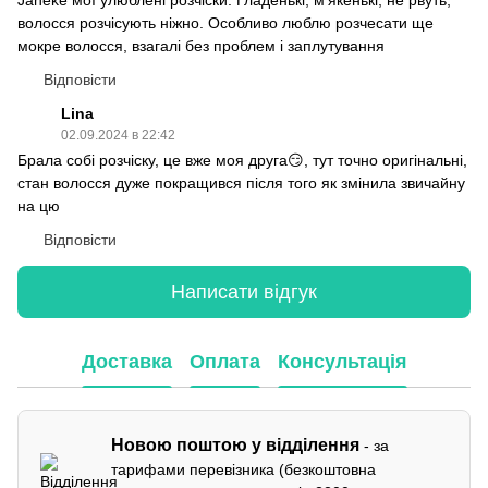
Janeke мої улюблені розчіски. Гладенькі, м'якенькі, не рвуть,
волосся розчісують ніжно. Особливо люблю розчесати ще
мокре волосся, взагалі без проблем і заплутування
Відповісти
Lina
02.09.2024 в 22:42
Брала собі розчіску, це вже моя друга😏, тут точно оригінальні,
стан волосся дуже покращився після того як змінила звичайну
на цю
Відповісти
Написати відгук
Доставка
Оплата
Консультація
Новою поштою у відділення
- за
тарифами перевізника (безкоштовна