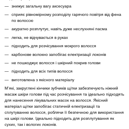
знижує загальну вагу аксесуара
сприяє рівномірному розподілу гарячого повітря від фена
по волоссю
акуратно розплутує, навіть дуже неслухняні пасма
легка, не відчувається в руках
підходить для розчісування мокрого волосся
карбонове волокно запобігає електризації локонів
не пошкоджує волосся і шкірний покрив голови
підходить для всіх типів волосся
виготовлена з якісного матеріалу
М’які, закруглені кінчики зубчиків щітки забезпечують ніжний
масаж шкіри голови під час розчісування та ідеально підходять
для нанесення лікувальних масок на волосся. Якісний
матеріал щітки запобігає статичній електризації та
сплутуванню волосся, роблячи її безпечною для використання
на шкірі голови. Ідеально підходить для розплутування як
сухих, так і вологих локонів.