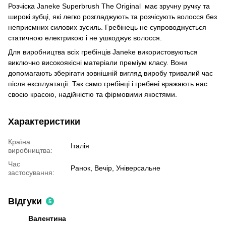
Розчіска Janeke Superbrush The Original має зручну ручку та
широкі зубці, які легко розгладжують та розчісують волосся без
неприємних силових зусиль. Гребінець не супроводжується
статичною електрикою і не ушкоджує волосся.
Для виробництва всіх гребінців Janeke використовуються
виключно високоякісні матеріали преміум класу. Вони
допомагають зберігати зовнішній вигляд виробу тривалий час
після експлуатації. Так само гребінці і гребені вражають нас
своєю красою, надійністю та фірмовими якостями.
Характеристики
Країна
Італія
виробництва:
Час
Ранок, Вечір, Універсальне
застосування:
Відгуки
5
Валентина