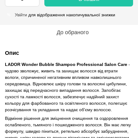
Увійти
для відображення накопичувальної знижки
%
До обраного
Опис
LADOR Wonder Bubble Shampoo Professional Salon Care
-
чудово зволожує, живить та захищає волосся від втрати
вологи, спричиненої негативним впливом навколишнього
середовища. Відновлює шкіру голови та волосяні цибулини,
захищає від передчасного випадання волосся. Запобігає
сухості та ламкості волосся, забезпечує надійний захист
кольору для фарбованого та освітленого волосся, полегшує
розчісування та укладання та надає об'єму волоссю.
Відмінне рішення для зміцнення очищення та оздоровлення
ослабленого, тьмяного і пошкодженого волосся. Він має легку
формулу, швидко піниться, ретельно абсорбує забруднення,
живить шкіру голови та локони вітамінами та амінокислотами.