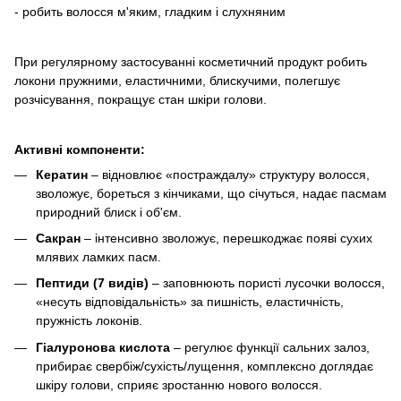
- робить волосся м'яким, гладким і слухняним
При регулярному застосуванні косметичний продукт робить
локони пружними, еластичними, блискучими, полегшує
розчісування, покращує стан шкіри голови.
Активні компоненти:
Кератин
– відновлює «постраждалу» структуру волосся,
зволожує, бореться з кінчиками, що січуться, надає пасмам
природний блиск і об'єм.
Сакран
– інтенсивно зволожує, перешкоджає появі сухих
млявих ламких пасм.
Пептиди (7 видів)
– заповнюють пористі лусочки волосся,
«несуть відповідальність» за пишність, еластичність,
пружність локонів.
Гіалуронова кислота
– регулює функції сальних залоз,
прибирає свербіж/сухість/лущення, комплексно доглядає
шкіру голови, сприяє зростанню нового волосся.