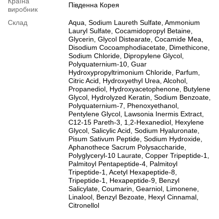
Країна
Південна Корея
виробник
Склад
Aqua, Sodium Laureth Sulfate, Ammonium
Lauryl Sulfate, Cocamidopropyl Betaine,
Glycerin, Glycol Distearate, Cocamide Mea,
Disodium Cocoamphodiacetate, Dimethicone,
Sodium Chloride, Dipropylene Glycol,
Polyquaternium-10, Guar
Hydroxypropyltrimonium Chloride, Parfum,
Citric Acid, Hydroxyethyl Urea, Alcohol,
Propanediol, Hydroxyacetophenone, Butylene
Glycol, Hydrolyzed Keratin, Sodium Benzoate,
Polyquaternium-7, Phenoxyethanol,
Pentylene Glycol, Lawsonia Inermis Extract,
C12-15 Pareth-3, 1,2-Hexanediol, Hexylene
Glycol, Salicylic Acid, Sodium Hyaluronate,
Pisum Sativum Peptide, Sodium Hydroxide,
Aphanothece Sacrum Polysaccharide,
Polyglyceryl-10 Laurate, Copper Tripeptide-1,
Palmitoyl Pentapeptide-4, Palmitoyl
Tripeptide-1, Acetyl Hexapeptide-8,
Tripeptide-1, Hexapeptide-9, Benzyl
Salicylate, Coumarin, Gearniol, Limonene,
Linalool, Benzyl Bezoate, Hexyl Cinnamal,
Citronellol