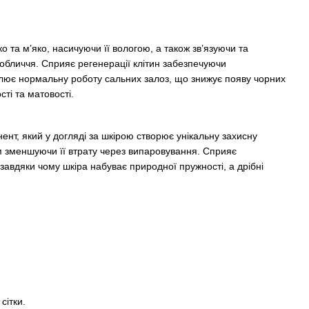
 та м’яко, насичуючи її вологою, а також зв’язуючи та
обличчя. Сприяє регенерації клітин забезпечуючи
лює нормальну роботу сальних залоз, що знижує появу чорних
сті та матовості.
нт, який у догляді за шкірою створює унікальну захисну
им зменшуючи її втрату через випаровування. Сприяє
авдяки чому шкіра набуває природної пружності, а дрібні
сітки.