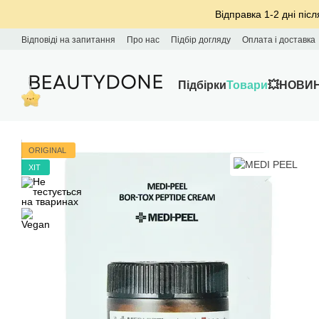
Перейти до основного контенту
Відправка 1-2 дні післ
Відповіді на запитання
Про нас
Підбір догляду
Оплата і доставка
Підбірки
Товари
💥НОВИ
ORIGINAL
ХІТ