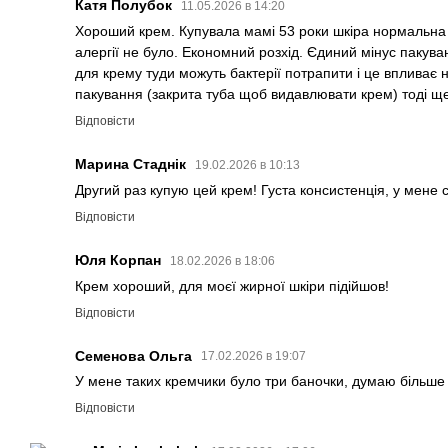
Катя Полубок
11.05.2026 в 14:20
Хороший крем. Купувала мамі 53 роки шкіра нормальна з
алергії не було. Економний розхід. Єдиний мінус пакува
для крему туди можуть бактерії потрапити і це впливає н
пакування (закрита туба щоб видавлювати крем) тоді щ
Відповісти
Марина Стаднік
19.02.2026 в 10:13
Другий раз купую цей крем! Густа консистенція, у мене 
Відповісти
Юля Корпан
18.02.2026 в 18:06
Крем хороший, для моєї жирної шкіри підійшов!
Відповісти
Семенова Ольга
17.02.2026 в 19:07
У мене таких кремчики було три баночки, думаю більше 
Відповісти