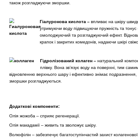
також розгладжуючи зморшки.
Гіалуронова кислота –
впливає на шкіру швидко
утримуючи воду підвищуючи пружність та тонус 
омолоджуючий та розгладжуючий ефект. Віднов
крапок і закритих комедонів, надаючи шкірі свіжо
Гідролізований колаген –
натуральний компоне
плівку. Вона зв’язує воду на поверхні, тим сам
відновленню верхнього шару і ефективно знімає подразнення, з
зморшки розгладжуються.
Додаткові компоненти:
Олія жожоба – сприяє регенерації.
Олія макадамії – живить та зволожує шкіру.
Волюфілін – забезпечує багатоступінчастий захист колагенової 