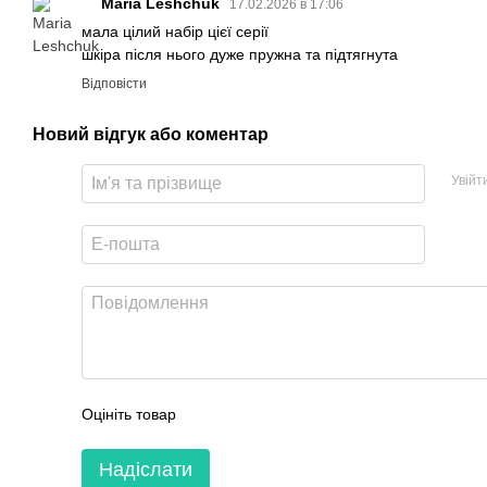
Maria Leshchuk
17.02.2026 в 17:06
мала цілий набір цієї серії
шкіра після нього дуже пружна та підтягнута
Відповісти
Новий відгук або коментар
Увійт
Оцініть товар
Надіслати