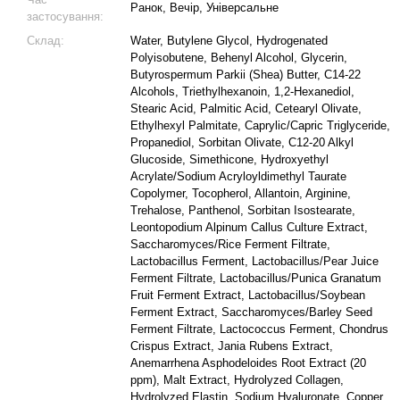
Ранок, Вечір, Універсальне
застосування:
Склад:
Water, Butylene Glycol, Hydrogenated
Polyisobutene, Behenyl Alcohol, Glycerin,
Butyrospermum Parkii (Shea) Butter, C14-22
Alcohols, Triethylhexanoin, 1,2-Hexanediol,
Stearic Acid, Palmitic Acid, Cetearyl Olivate,
Ethylhexyl Palmitate, Caprylic/Capric Triglyceride,
Propanediol, Sorbitan Olivate, C12-20 Alkyl
Glucoside, Simethicone, Hydroxyethyl
Acrylate/Sodium Acryloyldimethyl Taurate
Copolymer, Tocopherol, Allantoin, Arginine,
Trehalose, Panthenol, Sorbitan Isostearate,
Leontopodium Alpinum Callus Culture Extract,
Saccharomyces/Rice Ferment Filtrate,
Lactobacillus Ferment, Lactobacillus/Pear Juice
Ferment Filtrate, Lactobacillus/Punica Granatum
Fruit Ferment Extract, Lactobacillus/Soybean
Ferment Extract, Saccharomyces/Barley Seed
Ferment Filtrate, Lactococcus Ferment, Chondrus
Crispus Extract, Jania Rubens Extract,
Anemarrhena Asphodeloides Root Extract (20
ppm), Malt Extract, Hydrolyzed Collagen,
Hydrolyzed Elastin, Sodium Hyaluronate, Copper