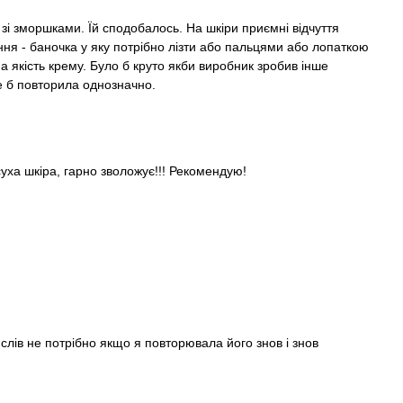
і зморшками. Їй сподобалось. На шкіри приємні відчуття
ння - баночка у яку потрібно лізти або пальцями або лопаткою
а якість крему. Було б круто якби виробник зробив інше
е б повторила однозначно.
суха шкіра, гарно зволожує!!! Рекомендую!
слів не потрібно якщо я повторювала його знов і знов