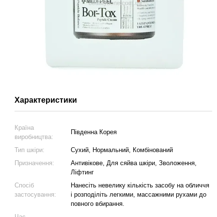
Характеристики
Країна
Південна Корея
виробництва:
Тип шкіри:
Сухий, Нормальний, Комбінований
Призначення:
Антивікове, Для сяйва шкіри, Зволоження,
Ліфтинг
Спосіб
Нанесіть невелику кількість засобу на обличчя
застосування:
і розподіліть легкими, массажними рухами до
повного вбирання.
Час