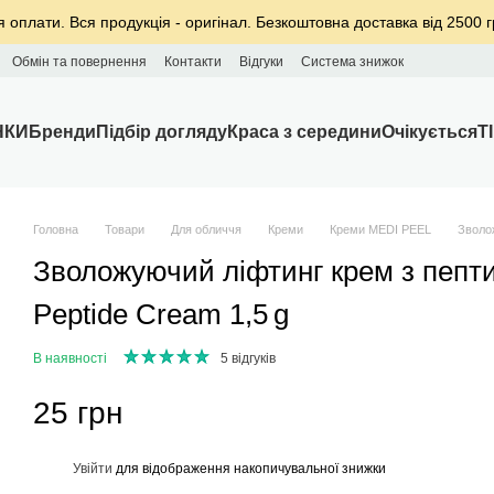
я оплати. Вся продукція - оригінал. Безкоштовна доставка від 2500 г
Обмін та повернення
Контакти
Відгуки
Система знижок
НКИ
Бренди
Підбір догляду
Краса з середини
Очікується
T
Головна
Товари
Для обличчя
Креми
Креми MEDI PEEL
Зволо
Зволожуючий ліфтинг крем з пепт
Peptide Cream 1,5 g
В наявності
5 відгуків
25 грн
%
Увійти
для відображення накопичувальної знижки