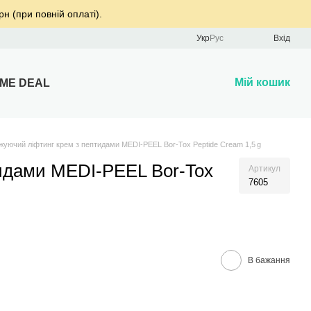
рн (при повній оплаті).
Укр
Рус
Вхід
Мій кошик
IME DEAL
жуючий ліфтинг крем з пептидами MEDI-PEEL Bor-Tox Peptide Cream 1,5 g
идами MEDI-PEEL Bor-Tox
Артикул
7605
В бажання