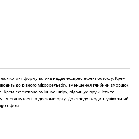
сна ліфтинг формула, яка надає експрес ефект ботоксу. Крем
ризводить до рівного мікрорельєфу, зменшення глибини зморшок,
в. Крем ефективно зміцнює шкіру, підвищує пружність та
чуття стягнутості та дискомфорту. До складу входить унікальний
age ефект.