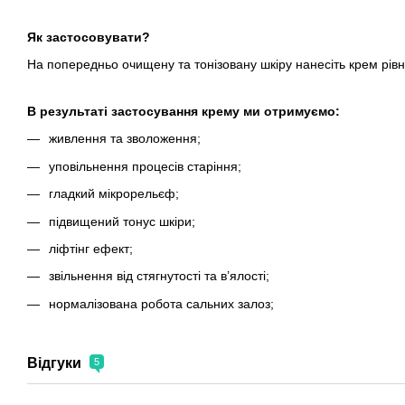
Як застосовувати?
На попередньо очищену та тонізовану шкіру нанесіть крем рі
В результаті застосування крему ми отримуємо:
живлення та зволоження;
уповільнення процесів старіння;
гладкий мікрорельєф;
підвищений тонус шкіри;
ліфтінг ефект;
звільнення від стягнутості та в’ялості;
нормалізована робота сальних залоз;
Відгуки
5