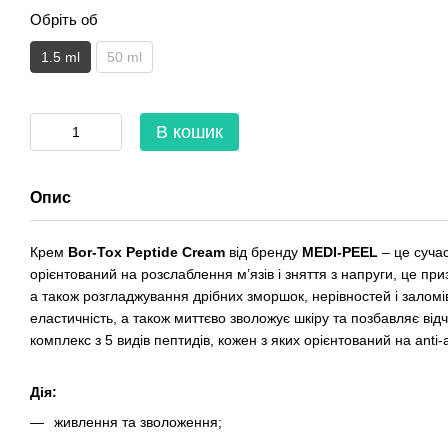
Обріть об
1.5 ml
50 ml
В кошик
Опис
Крем
Bor-Tox Peptide Cream
від бренду
MEDI-PEEL
– це суча
орієнтований на розслаблення м’язів і зняття з напруги, це п
а також розгладжування дрібних зморшок, нерівностей і заломі
еластичність, а також миттєво зволожує шкіру та позбавляє від
комплекс з 5 видів пептидів, кожен з яких орієнтований на anti-
Дія:
живлення та зволоження;