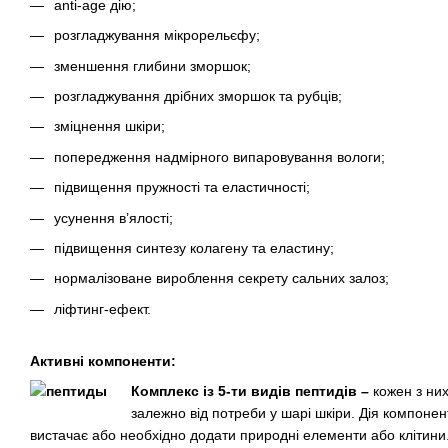
anti-age дію;
розгладжування мікрорельєфу;
зменшення глибини зморшок;
розгладжування дрібних зморшок та рубців;
зміцнення шкіри;
попередження надмірного випаровування вологи;
підвищення пружності та еластичності;
усунення в’ялості;
підвищення синтезу колагену та еластину;
нормалізоване вироблення секрету сальних залоз;
ліфтинг-ефект.
Активні компоненти:
Комплекс із 5-ти видів пептидів –
кожен з ни
залежно від потреби у шарі шкіри. Дія компонент
вистачає або необхідно додати природні елементи або клітини.