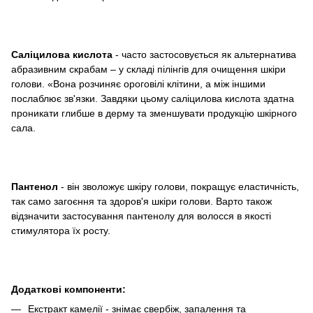
Саліцилова кислота
- часто застосовується як альтернатива
абразивним скрабам – у складі пілінгів для очищення шкіри
голови. «Вона розчиняє ороговілі клітини, а між іншими
послаблює зв'язки. Завдяки цьому саліцилова кислота здатна
проникати глибше в дерму та зменшувати продукцію шкірного
сала.
Пантенол
- він зволожує шкіру голови, покращує еластичність,
так само загоєння та здоров'я шкіри голови. Варто також
відзначити застосування пантенолу для волосся в якості
стимулятора їх росту.
Додаткові компоненти:
Екстракт камелії - знімає свербіж, запалення та