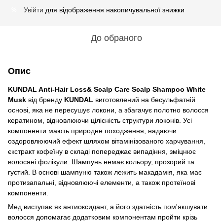
Увійти
для відображення накопичувальної знижки
%
До обраного
Опис
KUNDAL Anti-Hair Loss& Scalp Care Scalp Shampoo White
Musk
від бренду
KUNDAL
виготовлений на бесульфатній
основі, яка не пересушує локони, а збагачує полотно волосся
кератином, відновлюючи цілісність структури локонів. Усі
компоненти мають природне походження, надаючи
оздоровлюючий ефект шляхом вітамінізованого харчування,
єкстракт кофеїну в складі попереджає випадіння, зміцнює
волосяні фолікули. Шампунь немає кольору, прозорий та
густий. В основі шампуню також лежить макадамія, яка має
протизапальні, відновлюючі елементи, а також протеїнові
компоненти.
Мед виступає як антиоксидант, а його здатність пом'якшувати
волосся допомагає додатковим компонентам пройти крізь