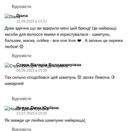
Відповісти
Diana
10.09.2025 в 14:21
Дуже вдячна що ви відкрили мені цей бренд! Це найкращі
засоби для волосся якими я користувалася - шампунь,
бальзам, маска, олійка - все one love ❤️ . А запахи це окрема
любов! 😍
Відповісти
Струж Вікторія Володимирівна
09.09.2025 в 15:58
Так сильно сподобався цей шампунь 😍 запах Лимона 🍋
шикарний
Відповісти
Новак Діана Юріївна
22.07.2025 в 10:35
Як завжди ця лінійка шампуню найкраща)
Відповісти