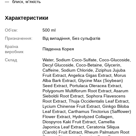
блиск, м'якість
Характеристики
Об'єм:
500 ml
Призначення:
Від випадіння, Без сульфатів
Країна
Південна Корея
виробник
Склад
Water, Sodium Coco-Sulfate, Coco-Glucoside,
Decyl Glucoside, Coco-Betaine, Glycerin,
Caffeine, Sodium Chloride, Ziziphus Jujuba
Fruit Extract, Angelica Gigas Extract, Morus
Alba Bark Extract, Glycine Max (Soybean)
Seed Extract, Portulaca Oleracea Extract,
Polygonum Multiflorum Root Extract, Asarum
Sieboldii Root Extract, Sophora Flavescens
Root Extract, Thuja Occidentalis Leaf Extract,
Lycium Chinense Fruit Extract, Ginkgo Biloba
Leaf Extract, Carthamus Tinctorius (Safflower)
Flower Extract, Hydrolyzed Collagen,
Diospyros Kaki Fruit Extract, Camellia
Japonica Leaf Extract, Ceratonia Siliqua
(Carob) Fruit Extract, Rheum Palmatum Root