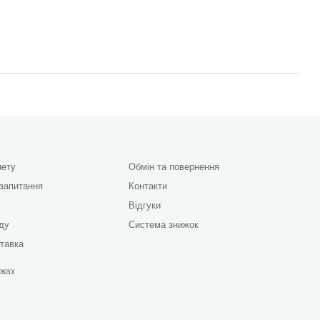
нету
Обмін та повернення
 запитання
Контакти
Відгуки
яду
Система знижок
ставка
ежах