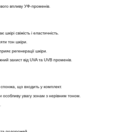
ивого впливу УФ-променів.
 шкірі свіжість і еластичність.
яти тон шкіри.
рияє регенерації шкіри.
ний захист від UVA та UVB променів.
 спонжа, що входить у комплект.
и особливу увагу зонам з нерівним тоном.
.
 та подорожей.