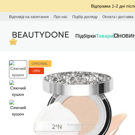
Перейти до основного контенту
Відправка 1-2 дні післ
Відповіді на запитання
Про нас
Підбір догляду
Оплата і доставка
Підбірки
Товари
💥НОВИ
ORIGINAL
−29%