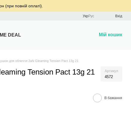
рн (при повній оплаті).
Укр
Рус
Вхід
Мій кошик
IME DEAL
ушон для обличчя 2aN Gleaming Tension Pact 13g 21
aming Tension Pact 13g 21
Артикул
4572
В бажання