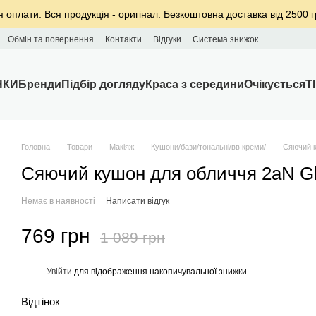
я оплати. Вся продукція - оригінал. Безкоштовна доставка від 2500 г
Обмін та повернення
Контакти
Відгуки
Система знижок
НКИ
Бренди
Підбір догляду
Краса з середини
Очікується
T
Головна
Товари
Макіяж
Кушони/бази/тональні/вв креми/
Сяючий к
Сяючий кушон для обличчя 2aN Gle
Немає в наявності
Написати відгук
769 грн
1 089 грн
%
Увійти
для відображення накопичувальної знижки
Відтінок