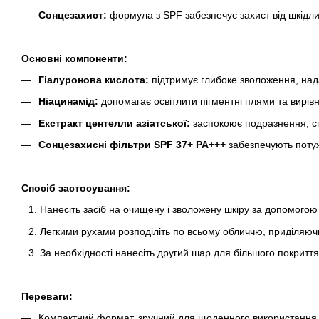
Сонцезахист:
формула з SPF забезпечує захист від шкідл
Основні компоненти:
Гіалуронова кислота:
підтримує глибоке зволоження, надає
Ніацинамід:
допомагає освітлити пігментні плями та вирівн
Екстракт центелли азіатської:
заспокоює подразнення, сп
Сонцезахисні фільтри SPF 37+ PA+++
забезпечують потуж
Спосіб застосування:
Нанесіть засіб на очищену і зволожену шкіру за допомогою
Легкими рухами розподіліть по всьому обличчю, приділяюч
За необхідності нанесіть другий шар для більшого покриття
Переваги:
Компактний формат, зручний для щоденного використання