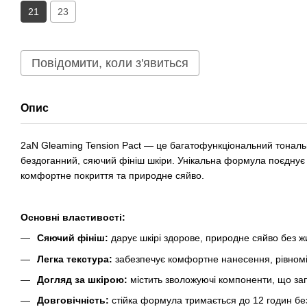
21
23
Повідомити, коли з'явиться
Опис
2aN Gleaming Tension Pact — це багатофункціональний тональн
бездоганний, сяючий фініш шкіри. Унікальна формула поєднує 
комфортне покриття та природне сяйво.
Основні властивості:
Сяючий фініш:
дарує шкірі здорове, природне сяйво без ж
Легка текстура:
забезпечує комфортне нанесення, рівномі
Догляд за шкірою:
містить зволожуючі компоненти, що зап
Довговічність:
стійка формула тримається до 12 годин без 