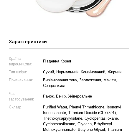
Характеристики
Країна
Південна Корея
виробництва:
Тип шкіри:
Сухий, Нормальний, Комбінований, Жирний
Призначення:
Вирівнювання тону, Зволоження, Макіяж,
Сонцезахист
Час
Ранок, Вечір, Універсальне
застосування:
Склад:
Purified Water, Phenyl Trimethicone, Isononyl
Isononanoate, Titanium Dioxide (CI 77891),
Triethoxycaprylylsilane, Cyclopentasiloxane,
Cyclohexasiloxane, Glycerin, Ethylhexyl
Methoxycinnamate, Butylene Glycol, Titanium