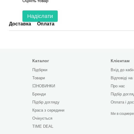
Оцініть товар
Надіслати
Доставка
Оплата
Каталог
Клієнтам
Підбірки
Вхід до кабі
Товари
Відповіді на
💥НОВИНКИ
Про нас
Бренди
Підбір догл
Підбір догляду
Оплата і до
Краса з середини
Ми в соцмер
Очікується
TIME DEAL