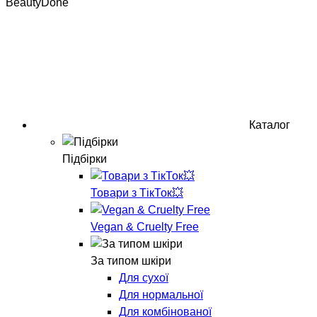
BeautyDone
Каталог
Підбірки
Товари з ТікТок💥
Vegan & Cruelty Free
За типом шкіри
Для сухої
Для нормальної
Для комбінованої