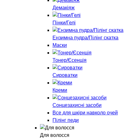
Демакіяж
Пінки/Гелі
Ензимна пудра/Пілінг скатка
Маски
Тонер/Єсенція
Сироватки
Креми
Сонцезахисні засоби
Все для шкіри навколо очей
Пілінг педи
Для волосся