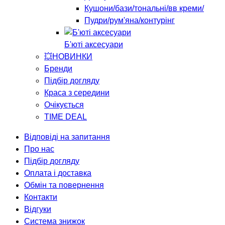
Кушони/бази/тональні/вв креми/
Пудри/рум'яна/контурінг
Б'юті аксесуари
💥НОВИНКИ
Бренди
Підбір догляду
Краса з середини
Очікується
TIME DEAL
Відповіді на запитання
Про нас
Підбір догляду
Оплата і доставка
Обмін та повернення
Контакти
Відгуки
Система знижок