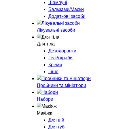
Шампуні
Бальзами/Маски
Додаткові засоби
Лікувальні засоби
Для тіла
Дезодоранти
Гелі/скраби
Креми
Інше
Пробники та мініатюри
Набори
Макіяж
Для вій
Для губ