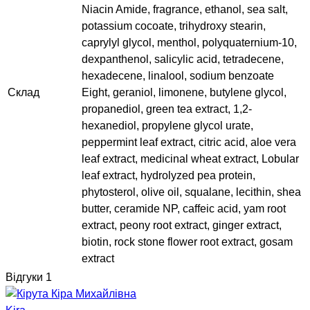
Niacin Amide, fragrance, ethanol, sea salt,
potassium cocoate, trihydroxy stearin,
caprylyl glycol, menthol, polyquaternium-10,
dexpanthenol, salicylic acid, tetradecene,
hexadecene, linalool, sodium benzoate
Склад
Eight, geraniol, limonene, butylene glycol,
propanediol, green tea extract, 1,2-
hexanediol, propylene glycol urate,
peppermint leaf extract, citric acid, aloe vera
leaf extract, medicinal wheat extract, Lobular
leaf extract, hydrolyzed pea protein,
phytosterol, olive oil, squalane, lecithin, shea
butter, ceramide NP, caffeic acid, yam root
extract, peony root extract, ginger extract,
biotin, rock stone flower root extract, gosam
extract
Відгуки
1