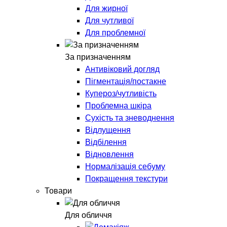
Для жирної
Для чутливої
Для проблемної
За призначенням
Антивіковий догляд
Пігментація/постакне
Купероз/чутливість
Проблемна шкіра
Сухість та зневоднення
Відлущення
Відбілення
Відновлення
Нормалізація себуму
Покращення текстури
Товари
Для обличчя