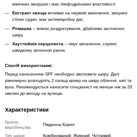
мімічних зморшок і має лімфодренажні властивості.
Екстракт хвоща
впливає на нервові закінчення, зміцнює
стінки судин, має антимікробну дію.
Ромашка
– знімає роздратування, дбайливо заспокоює
шкіру.
Хауттюйнія серцелиста
– лікує запалення, сприяє
швидкому загоєнню ранок.
Спосіб використання:
Перед нанесенням SPF необхідно зволожити шкіру. Далі
рівномірно розподіліть 2 пальці крему на шкіру обличчя, шиї та
вуха. Рекомендується наносити сонцзахист не менше ніж за 20
хвилин до виходу на вулицю.
Характеристики
Країна
Південна Корея
виробництва:
Тип шкіри:
Комбінований, Жирний, Чутливий,