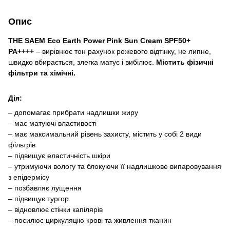
Опис
THE SAEM Eco Earth Power Pink Sun Cream SPF50+
PA++++
– вирівнює тон рахунок рожевого відтінку, не липне,
швидко вбирається, злегка матує і вибілює.
Містить фізичні
фільтри та хімічні.
Дія:
– допомагає прибрати надлишки жиру
– має матуючі властивості
– має максимальний рівень захисту, містить у собі 2 види
фільтрів
– підвищує еластичність шкіри
– утримуючи вологу та блокуючи її надлишкове випаровування
з епідермісу
– позбавляє лущення
– підвищує тургор
– відновлює стінки капілярів
– посилює циркуляцію крові та живлення тканин