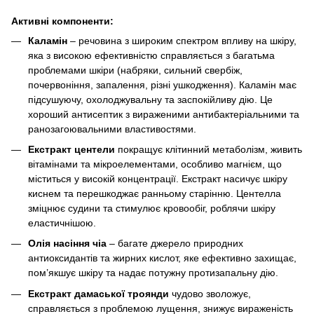
Активні компоненти:
Каламін
– речовина з широким спектром впливу на шкіру,
яка з високою ефективністю справляється з багатьма
проблемами шкіри (набряки, сильний свербіж,
почервоніння, запалення, різні ушкодження). Каламін має
підсушуючу, охолоджувальну та заспокійливу дію. Це
хороший антисептик з вираженими антибактеріальними та
ранозагоювальними властивостями.
Екстракт центели
покращує клітинний метаболізм, живить
вітамінами та мікроелементами, особливо магнієм, що
міститься у високій концентрації. Екстракт насичує шкіру
киснем та перешкоджає ранньому старінню. Центелла
зміцнює судини та стимулює кровообіг, роблячи шкіру
еластичнішою.
Олія насіння чіа
– багате джерело природних
антиоксидантів та жирних кислот, яке ефективно захищає,
пом’якшує шкіру та надає потужну протизапальну дію.
Екстракт дамаської троянди
чудово зволожує,
справляється з проблемою лущення, знижує вираженість