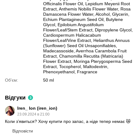
Officinalis Flower Oil, Lepidium Meyenii Root
Extract, Anthemis Nobilis Flower Water, Rosa
Damascena Flower Water, Alcohol, Glycerin,
Echium Plantagineum Seed Oil, Butylene
Glycol, Epilobium Angustifolium
Flower/Leaf/Stem Extract, Dipropylene Glycol,
Cardiospermum Halicacabum
Flower/Leaf/Vine Extract, Helianthus Annuus
(Sunflower) Seed Oil Unsaponifiables,
Madecassoside, Averrhoa Carambola Fruit
Extract, Chamomilla Recutita (Matricaria)
Flower Extract, Moringa Pterygosperma Seed
Extract, Tocopherol, Maltodextrin,
Phenoxyethanol, Fragrance
Об'єм:
50 ml
Відгуки
3
Iren_ Ion (iren_ion)
23.09.2024 в 21:00
Коли зʼявиться? Хочу купити про запас, а ніде тепер немає 😿
Відповісти