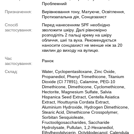
Проблемний
Призначення:
Вирівнювання тону, Матуюче, Освітлення,
Протизапальна дія, Сонцезахист
Спосіб
Перед нанесенням SPF необхідно
застосування:
зволожити шкіру. Далі рівномірно
розподіліть 2 пальці крему на шкіру
обличчя, шиї та вуха. Рекомендується
наносити сонцзахист не менше ніж за 20
хвилин до виходу на вулицю.
Час
Ранок
застосування:
Склад:
Water, Cyclopentasiloxane, Zinc Oxide,
Propanediol, Phenyl Trimethicone, Titanium
Dioxide (CI 77891), Calamine, PEG-10
Dimethicone, Dimethicone, Cyclomethicone,
Hectorite, Magnesium Sulfate, Salvia
Hispanica Seed Extract, Centella Asiatica
Extract, Houttuynia Cordata Extract,
Aluminium Hydroxide, Hydrogen Dimethicone,
Stearic Acid, Dimethicone Crosspolymer,
Sorbitan Sesquioleate,
Fructooligosaccharides, Saccharide
Hydrolysate, Pullulan, 1,2-Hexanediol,
Ethylhexylglycerin, Octyldodecanol, Calendula