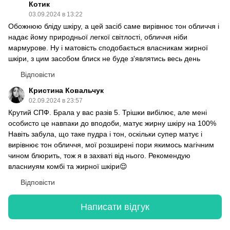
Котик
03.09.2024 в 13:22
Обожнюю бліду шкіру, а цей засіб саме вирівнює тон обличчя і
надає йому природньої легкої світлості, обличчя ніби
мармурове. Ну і матовість сподобається власникам жирної
шкіри, з цим засобом блиск не буде з'являтись весь день
Відповісти
Кристина Ковальчук
02.09.2024 в 23:57
Крутий СПФ. Брала у вас разів 5. Трішки вибілює, але мені
особисто це навпаки до вподоби, матує жирну шкіру на 100%
Навіть забула, що таке пудра і тон, оскільки супер матує і
вирівнює тон обличчя, мої розширені пори якимось магічним
чином блюрить, тож я в захваті від нього. Рекомендую
власниуям комбі та жирної шкіри😌
Відповісти
Написати відгук