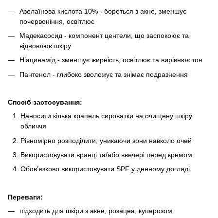
Азелаїнова кислота 10% - бореться з акне, зменшує
почервоніння, освітлює
Мадекасосид - компонент центели, що заспокоює та
відновлює шкіру
Ніацинамід - зменшує жирність, освітлює та вирівнює тон
Пантенол - глибоко зволожує та знімає подразнення
Спосіб застосування:
Наносити кілька крапель сироватки на очищену шкіру
обличчя
Рівномірно розподілити, уникаючи зони навколо очей
Використовувати вранці та/або ввечері перед кремом
Обов’язково використовувати SPF у денному догляді
Переваги:
підходить для шкіри з акне, розацеа, куперозом