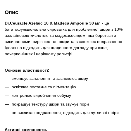
Опис
Dr.Ceuracle Azelaic 10 & Madeca Ampoule 30 мл
- це
багатофункціональна сироватка для проблемної шкіри з 10%
азелаїновою кислотою та мадекасосидом, яка бореться з
висипаннями, вирівнює тон шкіри та заспокоює подразнення.
Ідеально підходить для щоденного догляду при акне,
почервоніннях і нерівному рельєфі.
Основні властивості:
зменшує запалення та заспокоює шкіру
освітлює постакне та пігментацію
контролює вироблення себуму
покращує текстуру шкіри та звужує пори
не викликає подразнення, підходить для чутливої шкіри
Активні компоненти: