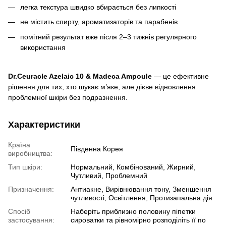
легка текстура швидко вбирається без липкості
не містить спирту, ароматизаторів та парабенів
помітний результат вже після 2–3 тижнів регулярного
використання
Dr.Ceuracle Azelaic 10 & Madeca Ampoule
— це ефективне
рішення для тих, хто шукає м’яке, але дієве відновлення
проблемної шкіри без подразнення.
Характеристики
Країна
Південна Корея
виробництва:
Тип шкіри:
Нормальний, Комбінований, Жирний,
Чутливий, Проблемний
Призначення:
Антиакне, Вирівнювання тону, Зменшення
чутливості, Освітлення, Протизапальна дія
Спосіб
Наберіть приблизно половину піпетки
застосування:
сироватки та рівномірно розподіліть її по