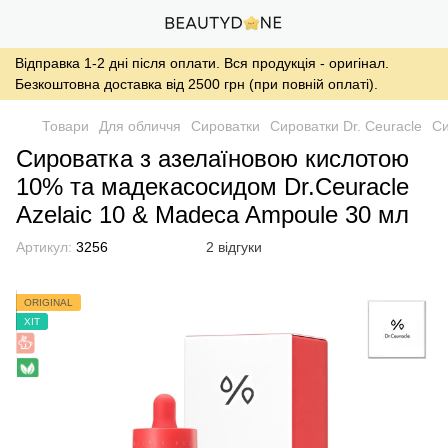
Відправка 1-2 дні після оплати. Вся продукція - оригінал.
Безкоштовна доставка від 2500 грн (при повній оплаті).
Товари
Для обличчя
Сироватки
Сироватки Dr. Ceuracle
Си
Сироватка з азелаїновою кислотою
10% та мадекасосидом Dr.Ceuracle
Azelaic 10 & Madeca Ampoule 30 мл
Артикул:
3256
2 відгуки
ORIGINAL
ХІТ