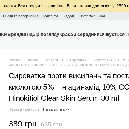
я оплати. Вся продукція - оригінал. Безкоштовна доставка від 2500 г
Обмін та повернення
Контакти
Відгуки
Система знижок
НКИ
Бренди
Підбір догляду
Краса з середини
Очікується
T
Головна
Товари
Для обличчя
Сироватки
Сироватки COS DE BAH
Сироватка проти висипань та постакне з азелаїновою кислотою 5% + ніацинамід 10
Сироватка проти висипань та пост
кислотою 5% + ніацинамід 10% CO
Hinokitiol Clear Skin Serum 30 ml
Немає в наявності
Написати відгук
389 грн
635 грн