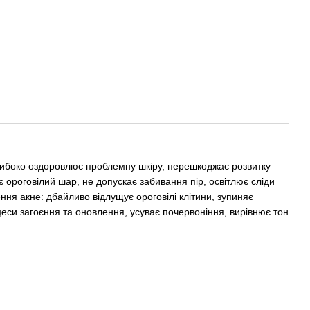
либоко оздоровлює проблемну шкіру, перешкоджає розвитку
є ороговілий шар, не допускає забивання пір, освітлює сліди
ня акне: дбайливо відлущує ороговілі клітини, зупиняє
цеси загоєння та оновлення, усуває почервоніння, вирівнює тон