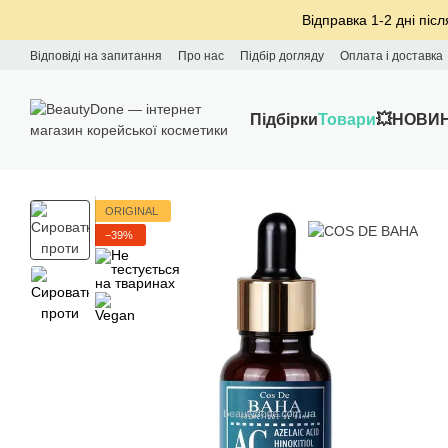
Перейти до основного контенту
Відправка 1-2 дні післ
Відповіді на запитання
Про нас
Підбір догляду
Оплата і доставка
Підбірки
Товари
💥НОВИ
ORIGINAL
−39%