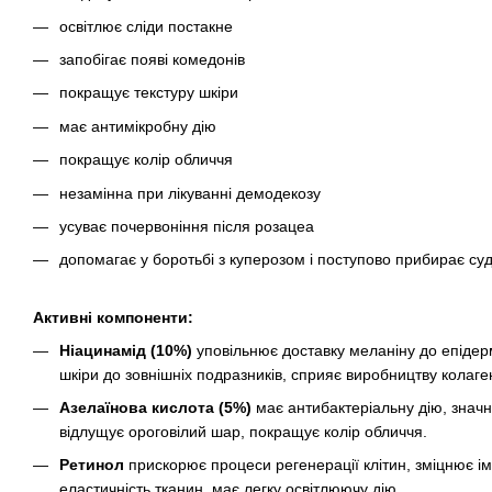
освітлює сліди постакне
запобігає появі комедонів
покращує текстуру шкіри
має антимікробну дію
покращує колір обличчя
незамінна при лікуванні демодекозу
усуває почервоніння після розацеа
допомагає у боротьбі з куперозом і поступово прибирає суд
Активні компоненти:
Ніацинамід (10%)
уповільнює доставку меланіну до епідерм
шкіри до зовнішніх подразників, сприяє виробництву колаге
Азелаїнова кислота (5%)
має антибактеріальну дію, значн
відлущує ороговілий шар, покращує колір обличчя.
Ретинол
прискорює процеси регенерації клітин, зміцнює ім
еластичність тканин, має легку освітлюючу дію.