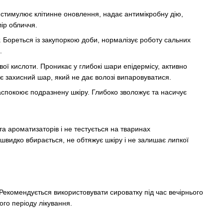
, стимулює клітинне оновлення, надає антимікробну дію,
ір обличчя.
 Бореться із закупоркою доби, нормалізує роботу сальних
.
ї кислоти. Проникає у глибокі шари епідермісу, активно
є захисний шар, який не дає волозі випаровуватися.
аспокоює подразнену шкіру. Глибоко зволожує та насичує
та ароматизаторів і не тестується на тваринах
m швидко вбирається, не обтяжує шкіру і не залишає липкої
 Рекомендується використовувати сироватку під час вечірнього
го періоду лікування.