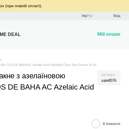
рн (при повній оплаті).
Укр
Рус
Вхід
Мій кошик
IME DEAL
A
% COS DE BAHA AC Azelaic Acid Hinokitiol Clear Skin Serum 30 ml
акне з азелаїновою
Артикул
sale8076
S DE BAHA AC Azelaic Acid
В бажання