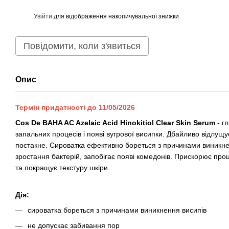
%
Увійти
для відображення накопичувальної знижки
Повідомити, коли з'явиться
Опис
Термін придатності до 11/05/2026
Cos De BAHA AC Azelaic Acid Hinokitiol Clear Skin Serum
- г
запальних процесів і появі вугрової висипки. Дбайливо відлущу
постакне. Сироватка ефективно бореться з причинами виникнен
зростання бактерій, запобігає появі комедонів. Прискорює про
та покращує текстуру шкіри.
Дія:
сироватка бореться з причинами виникнення висипів
не допускає забивання пор