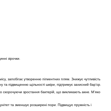
инні зірочки.
ісу, запобігає утворенню пігментних плям. Знижує чутливість
ну та підвищенню щільності шкіри, підтримує захисний бар’єр.
о скорочуючи зростання бактерій, що викликають акне. М’яко
унітет та зменшує розширені пори. Підвищує пружність і