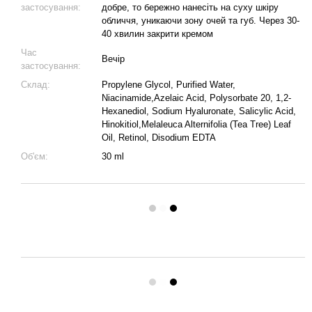
застосування:
добре, то бережно нанесіть на суху шкіру
обличчя, уникаючи зону очей та губ. Через 30-
40 хвилин закрити кремом
Час
Вечір
застосування:
Склад:
Propylene Glycol, Purified Water,
Niacinamide,Azelaic Acid, Polysorbate 20, 1,2-
Hexanediol, Sodium Hyaluronate, Salicylic Acid,
Hinokitiol,Melaleuca Alternifolia (Tea Tree) Leaf
Oil, Retinol, Disodium EDTA
Об'єм:
30 ml