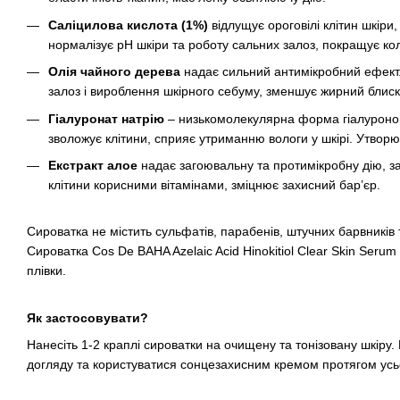
Саліцилова кислота (1%)
відлущує ороговілі клітин шкіри
нормалізує pH шкіри та роботу сальних залоз, покращує кол
Олія чайного дерева
надає сильний антимікробний ефект.
залоз і вироблення шкірного себуму, зменшує жирний блиск
Гіалуронат натрію
– низькомолекулярна форма гіалуроново
зволожує клітини, сприяє утриманню вологи у шкірі. Утворю
Екстракт алое
надає загоювальну та протимікробну дію, з
клітини корисними вітамінами, зміцнює захисний бар’єр.
Сироватка не містить сульфатів, парабенів, штучних барвників 
Сироватка Cos De BAHA Azelaic Acid Hinokitiol Clear Skin Seru
плівки.
Як застосовувати?
Нанесіть 1-2 краплі сироватки на очищену та тонізовану шкіру.
догляду та користуватися сонцезахисним кремом протягом усьо