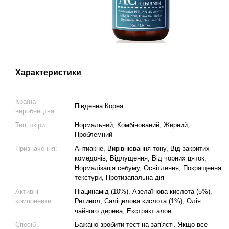
Характеристики
Країна
Південна Корея
виробництва:
Тип шкіри:
Нормальний, Комбінований, Жирний,
Проблемний
Призначення:
Антиакне, Вирівнювання тону, Від закритих
комедонів, Відлущення, Від чорних цяток,
Нормалізація себуму, Освітлення, Покращення
текстури, Протизапальна дія
Активні
Ніацинамід (10%), Азелаїнова кислота (5%),
компоненти:
Ретинол, Саліцилова кислота (1%), Олія
чайного дерева, Екстракт алое
Спосіб
Бажано зробити тест на зап'ясті. Якщо все