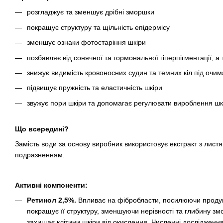
розгладжує та зменшує дрібні зморшки
покращує структуру та щільність епідермісу
зменшує ознаки фотостаріння шкіри
позбавляє від сонячної та гормональної гіперпігментації, а
знижує видимість кровоносних судин та темних кіл під очим
підвищує пружність та еластичність шкіри
звужує пори шкіри та допомагає регулювати вироблення шк
Що всередині?
Замість води за основу виробник використовує екстракт з лист
подразненням.
Активні компоненти:
Ретинол 2,5%.
Впливає на фібробласти, посилюючи продук
покращує її структуру, зменшуючи нерівності та глибину зм
захищає клітини шкіри від окислення. Численні дослідженн