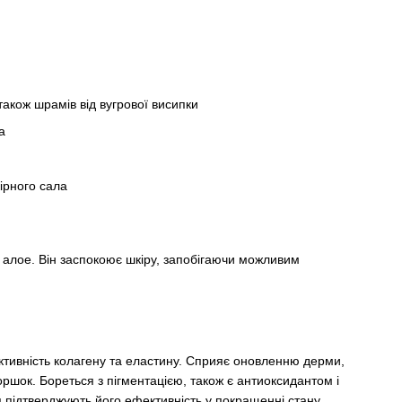
 також шрамів від вугрової висипки
а
ірного сала
я алое. Він заспокоює шкіру, запобігаючи можливим
тивність колагену та еластину. Сприяє оновленню дерми,
оршок. Бореться з пігментацією, також є антиоксидантом і
я підтверджують його ефективність у покращенні стану