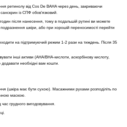
ання ретинолу від Cos De BAHA через день, закриваючи
санскрин із СПФ обов'язковий.
годин після нанесення, тому в подальшій рутині ви можете
у подразнення шкіри, або при хорошій переносимості перейти
реходити на підтримуючий режим 1-2 рази на тиждень. Після 35
увати інші активи (АНА/ВНА-кислоти, аскорбінову кислоту,
о додавати необхідні вам кошти.
иччя (шкіра має бути сухою). Масажними рухами розподіліть по
ічною маскою.
ід час грудного вигодовування.
ці.