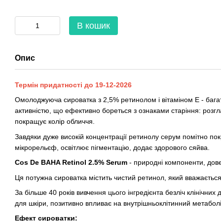
В кошик
Опис
Термін придатності до 19-12-2026
Омолоджуюча сироватка з 2,5% ретинолом і вітаміном Е - баг
активністю, що ефективно бореться з ознаками старіння: розг
покращує колір обличчя.
Завдяки дуже високій концентрації ретинолу серум помітно покр
мікрорельєф, освітлює пігментацію, додає здорового сяйва.
Cos De BAHA Retinol 2.5% Serum
- природні компоненти, дов
Ця потужна сироватка містить чистий ретинол, який вважається
За більше 40 років вивчення цього інгредієнта безліч клінічни
для шкіри, позитивно впливає на внутрішньоклітинний метабол
Ефект сироватки: