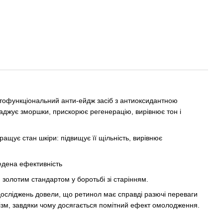
атофункціональний анти-ейдж засіб з антиоксидантною
ладжує зморшки, прискорює регенерацію, вирівнює тон і
ащує стан шкіри: підвищує її щільність, вирівнює
едена ефективність
 золотим стандартом у боротьбі зі старінням.
х досліджень довели, що ретинол має справді разючі переваги
ізм, завдяки чому досягається помітний ефект омолодження.