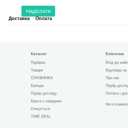
Надіслати
Доставка
Оплата
Каталог
Клієнтам
Підбірки
Вхід до кабі
Товари
Відповіді на
💥НОВИНКИ
Про нас
Бренди
Підбір догл
Підбір догляду
Оплата і до
Краса з середини
Ми в соцмер
Очікується
TIME DEAL