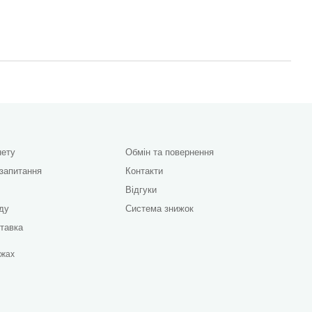
нету
Обмін та повернення
 запитання
Контакти
Відгуки
яду
Система знижок
ставка
ежах