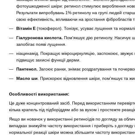
фотоушкодженої шкіри: ретинол стимулює вироблення нового
Результати випробувань 1% ретинолу на групі людей старше
свою ефективність, впливаючи на зростання фібробластів т
Вітамін Е
(токоферол). Тонізує, усуває лущення та нормал
Гіалуронова кислота.
Пом'якшує дію ретинолу. Насичує ш
запобігає появі лущення.
ніацинамід. Покращує мікроциркуляцію, заспокоює, звужує 
підвищує захисні функції дерми.
Пантенол.
Загоює ранки, знімає роздратування та почервоні
Масло ши
. Прискорює відновлення шкіри, пом'якшує та жив
Особливості використання:
Це дуже концентрований засіб. Перед використанням перевірте 
кілька крапель під підборіддям або за вухом і простежте реакц
Якщо ви новачок у використанні ретиноїдів по догляду за облич
випадках знижуйте частоту використання і приберіть з догляду 
нормальної реакції шкіри можна збільшити частоту використанн