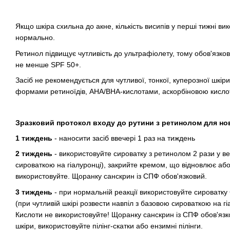
Якщо шкіра схильна до акне, кількість висипів у перші тижні в
нормально.
Ретинол підвищує чутливість до ультрафіолету, тому обов'язков
не менше SPF 50+.
Засіб не рекомендується для чутливої, тонкої, куперозної шкі
формами ретиноїдів, АНА/ВНА-кислотами, аскорбіновою кисло
Зразковий протокол входу до рутини з ретинолом для нов
1 тиждень
- наносити засіб ввечері 1 раз на тиждень
2 тиждень
- використовуйте сироватку з ретинолом 2 рази у ве
сироваткою на гіалуронці), закрийте кремом, що відновлює або 
використовуйте. Щоранку санскрин із СПФ обов'язковий.
3 тиждень
- при нормальній реакції використовуйте сироватку
(при чутливій шкірі розвести навпіл з базовою сироваткою на 
Кислоти не використовуйте! Щоранку санскрин із СПФ обов'язк
шкіри, використовуйте пілінг-скатки або ензимні пілінги.