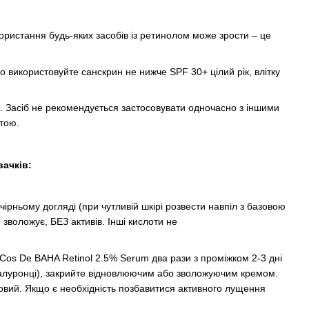
икористання будь-яких засобів із ретинолом може зрости – це
о використовуйте санскрин не нижче SPF 30+ цілий рік, влітку
ри. Засіб не рекомендується застосовувати одночасно з іншими
тою.
ачків:
чірньому догляді (при чутливій шкірі розвести навпіл з базовою
зволожує, БЕЗ активів. Інші кислоти не
 Cos De BAHA Retinol 2.5% Serum два рази з проміжком 2-3 дні
гіалуронці), закрийте відновлюючим або зволожуючим кремом.
овий. Якщо є необхідність позбавитися активного лущення