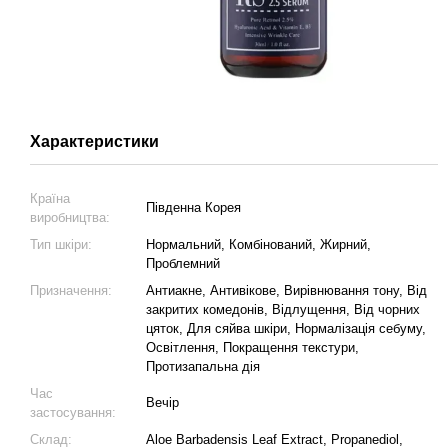
Характеристики
Країна
Південна Корея
виробництва:
Тип шкіри:
Нормальний, Комбінований, Жирний,
Проблемний
Призначення:
Антиакне, Антивікове, Вирівнювання тону, Від
закритих комедонів, Відлущення, Від чорних
цяток, Для сяйва шкіри, Нормалізація себуму,
Освітлення, Покращення текстури,
Протизапальна дія
Час
Вечір
застосування:
Склад:
Aloe Barbadensis Leaf Extract, Propanediol,