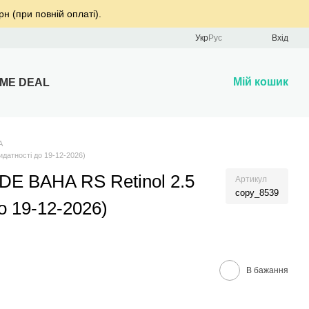
рн (при повній оплаті).
Укр
Рус
Вхід
Мій кошик
IME DEAL
A
датності до 19-12-2026)
DE BAHA RS Retinol 2.5
Артикул
copy_8539
о 19-12-2026)
В бажання