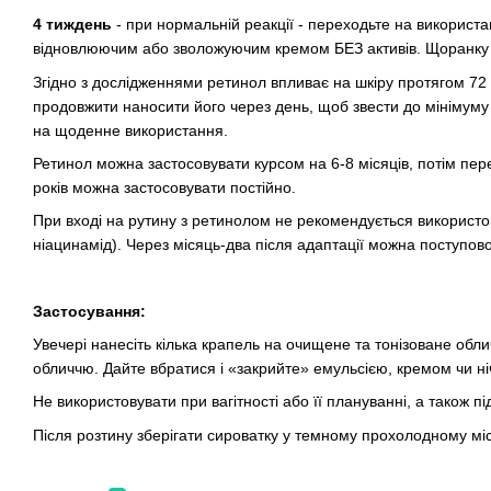
4 тиждень
- при нормальній реакції - переходьте на використ
відновлюючим або зволожуючим кремом БЕЗ активів. Щоранку 
Згідно з дослідженнями ретинол впливає на шкіру протягом 72 
продовжити наносити його через день, щоб звести до мінімум
на щоденне використання.
Ретинол можна застосовувати курсом на 6-8 місяців, потім пе
років можна застосовувати постійно.
При вході на рутину з ретинолом не рекомендується використов
ніацинамід). Через місяць-два після адаптації можна поступов
Застосування:
Увечері нанесіть кілька крапель на очищене та тонізоване обл
обличчю. Дайте вбратися і «закрийте» емульсією, кремом чи н
Не використовувати при вагітності або її плануванні, а також п
Після розтину зберігати сироватку у темному прохолодному міс