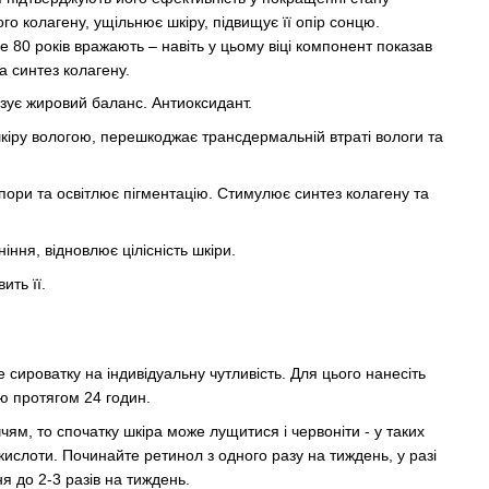
 колагену, ущільнює шкіру, підвищує її опір сонцю.
 80 років вражають – навіть у цьому віці компонент показав
а синтез колагену.
ізує жировий баланс. Антиоксидант.
кіру вологою, перешкоджає трансдермальній втраті вологи та
пори та освітлює пігментацію. Стимулює синтез колагену та
ння, відновлює цілісність шкіри.
ить її.
сироватку на індивідуальну чутливість. Для цього нанесіть
ію протягом 24 годин.
чям, то спочатку шкіра може лущитися і червоніти - у таких
кислоти. Починайте ретинол з одного разу на тиждень, у разі
я до 2-3 разів на тиждень.