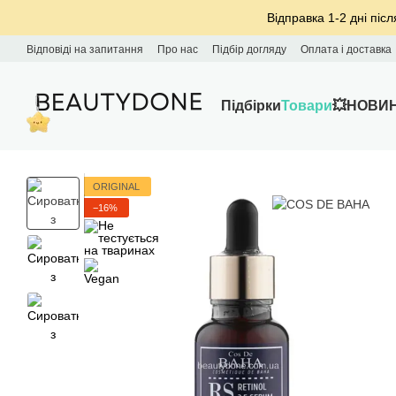
Перейти до основного контенту
Відправка 1-2 дні післ
Відповіді на запитання
Про нас
Підбір догляду
Оплата і доставка
Підбірки
Товари
💥НОВИ
ORIGINAL
−16%