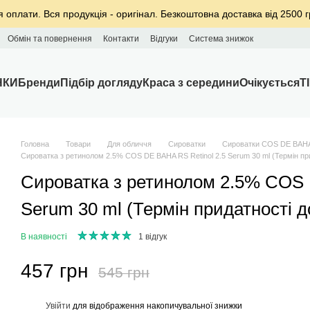
я оплати. Вся продукція - оригінал. Безкоштовна доставка від 2500 г
Обмін та повернення
Контакти
Відгуки
Система знижок
НКИ
Бренди
Підбір догляду
Краса з середини
Очікується
T
Головна
Товари
Для обличчя
Сироватки
Сироватки COS DE BAH
Сироватка з ретинолом 2.5% COS DE BAHA RS Retinol 2.5 Serum 30 ml (Термін при
Сироватка з ретинолом 2.5% COS 
Serum 30 ml (Термін придатності д
В наявності
1 відгук
457 грн
545 грн
%
Увійти
для відображення накопичувальної знижки