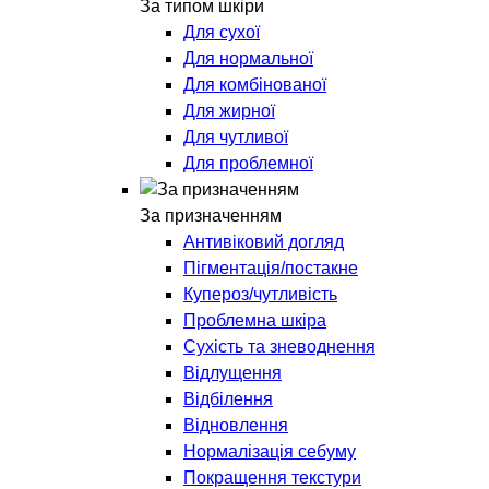
За типом шкіри
Для сухої
Для нормальної
Для комбінованої
Для жирної
Для чутливої
Для проблемної
За призначенням
Антивіковий догляд
Пігментація/постакне
Купероз/чутливість
Проблемна шкіра
Сухість та зневоднення
Відлущення
Відбілення
Відновлення
Нормалізація себуму
Покращення текстури