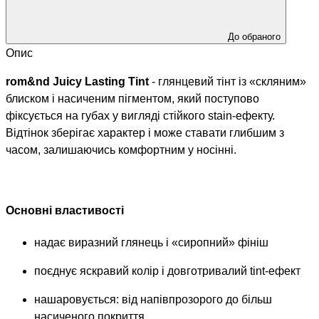
До обраного
Опис
rom&nd Juicy Lasting Tint
- глянцевий тінт із «скляним»
блиском і насиченим пігментом, який поступово
фіксується на губах у вигляді стійкого stain-ефекту.
Відтінок зберігає характер і може ставати глибшим з
часом, залишаючись комфортним у носінні.
Основні властивості
надає виразний глянець і «сиропний» фініш
поєднує яскравий колір і довготривалий tint-ефект
нашаровується: від напівпрозорого до більш
насиченого покриття