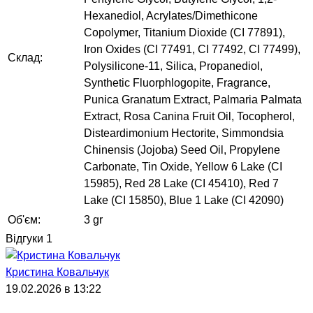
Hexanediol, Acrylates/Dimethicone
Copolymer, Titanium Dioxide (CI 77891),
Iron Oxides (CI 77491, CI 77492, CI 77499),
Склад:
Polysilicone-11, Silica, Propanediol,
Synthetic Fluorphlogopite, Fragrance,
Punica Granatum Extract, Palmaria Palmata
Extract, Rosa Canina Fruit Oil, Tocopherol,
Disteardimonium Hectorite, Simmondsia
Chinensis (Jojoba) Seed Oil, Propylene
Carbonate, Tin Oxide, Yellow 6 Lake (CI
15985), Red 28 Lake (CI 45410), Red 7
Lake (CI 15850), Blue 1 Lake (CI 42090)
Об'єм:
3 gr
Відгуки
1
Кристина Ковальчук
19.02.2026 в 13:22