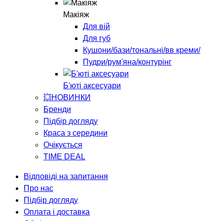
Макіяж
Для вій
Для губ
Кушони/бази/тональні/вв креми/
Пудри/рум'яна/контурінг
Б'юті аксесуари
💥НОВИНКИ
Бренди
Підбір догляду
Краса з середини
Очікується
TIME DEAL
Відповіді на запитання
Про нас
Підбір догляду
Оплата і доставка