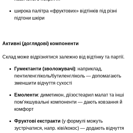
широка палітра «фруктових» відтінків під різні
підтони шкіри
Активні (доглядові) компоненти
Склад може відрізнятися залежно від відтінку та партії.
Гумектанти (зволожувачі)
: наприклад,
пентиленгліколь/бутиленгліколь — допомагають
зменшити відчуття сухості
Емоленти
: диметикон, діізостеарил малат та інші
пом’якшувальні компоненти — дають ковзання й
комфорт
Фруктові екстракти
(у формулі можуть
зустрічатися, напр. ківі/кокос) — додають відчуття