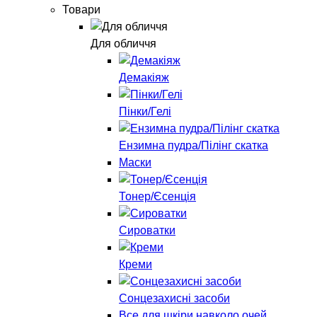
Товари
Для обличчя
Демакіяж
Пінки/Гелі
Ензимна пудра/Пілінг скатка
Маски
Тонер/Єсенція
Сироватки
Креми
Сонцезахисні засоби
Все для шкіри навколо очей