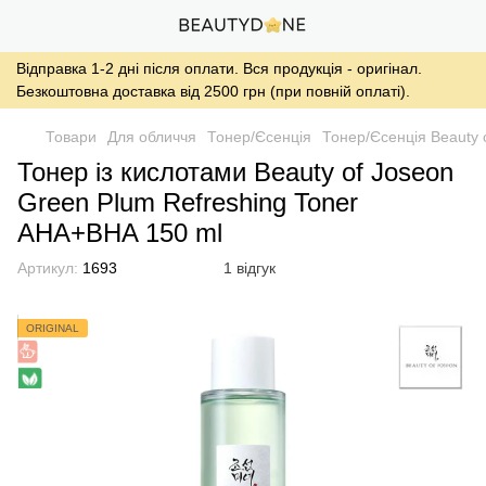
Відправка 1-2 дні після оплати. Вся продукція - оригінал.
Безкоштовна доставка від 2500 грн (при повній оплаті).
Товари
Для обличчя
Тонер/Єсенція
Тонер/Єсенція Beauty 
Тонер із кислотами Beauty of Joseon
Green Plum Refreshing Toner
AHA+BHA 150 ml
Артикул:
1693
1 відгук
ORIGINAL