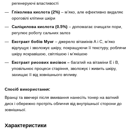
регенеруючі властивості
Гліколева кислота (2%)
– м’яко, але ефективно видаляє
ороговілі клітини шкіри
Саліцилова кислота (0.5%)
– допомагає очищати пори,
регулює роботу сальних залоз
Екстракт бобів Мунг
– джерело вітамінів А і С, м’яко
відлущує і зволожує шкіру, покращуючи її текстуру, роблячи
шкіру яскравішою, світлішою і м’якішою
Екстракт рисових висівок –
багатий на вітаміни E і B,
уповільнює процеси старіння, зволожує і живить шкіру,
захищає її від зовнішнього впливу.
Спосіб використання:
Вранці та ввечері після вмивання нанесіть тонер на ватний
диск і обережно протріть обличчя від внутрішньої сторони до
зовнішньої.
Характеристики