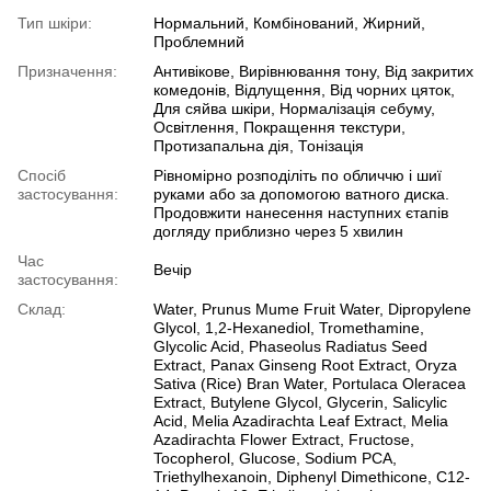
Тип шкіри:
Нормальний, Комбінований, Жирний,
Проблемний
Призначення:
Антивікове, Вирівнювання тону, Від закритих
комедонів, Відлущення, Від чорних цяток,
Для сяйва шкіри, Нормалізація себуму,
Освітлення, Покращення текстури,
Протизапальна дія, Тонізація
Спосіб
Рівномірно розподіліть по обличчю і шиї
застосування:
руками або за допомогою ватного диска.
Продовжити нанесення наступних єтапів
догляду приблизно через 5 хвилин
Час
Вечір
застосування:
Склад:
Water, Prunus Mume Fruit Water, Dipropylene
Glycol, 1,2-Hexanediol, Tromethamine,
Glycolic Acid, Phaseolus Radiatus Seed
Extract, Panax Ginseng Root Extract, Oryza
Sativa (Rice) Bran Water, Portulaca Oleracea
Extract, Butylene Glycol, Glycerin, Salicylic
Acid, Melia Azadirachta Leaf Extract, Melia
Azadirachta Flower Extract, Fructose,
Tocopherol, Glucose, Sodium PCA,
Triethylhexanoin, Diphenyl Dimethicone, C12-