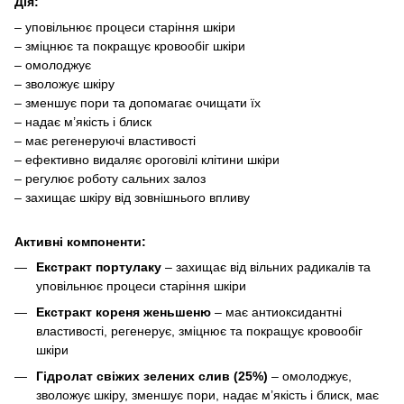
Дія:
– уповільнює процеси старіння шкіри
– зміцнює та покращує кровообіг шкіри
– омолоджує
– зволожує шкіру
– зменшує пори та допомагає очищати їх
– надає м’якість і блиск
– має регенеруючі властивості
– ефективно видаляє ороговілі клітини шкіри
– регулює роботу сальних залоз
– захищає шкіру від зовнішнього впливу
Активні компоненти:
Екстракт портулаку
– захищає від вільних радикалів та
уповільнює процеси старіння шкіри
Екстракт кореня женьшеню
– має антиоксидантні
властивості, регенерує, зміцнює та покращує кровообіг
шкіри
Гідролат свіжих зелених слив (25%)
– омолоджує,
зволожує шкіру, зменшує пори, надає м’якість і блиск, має