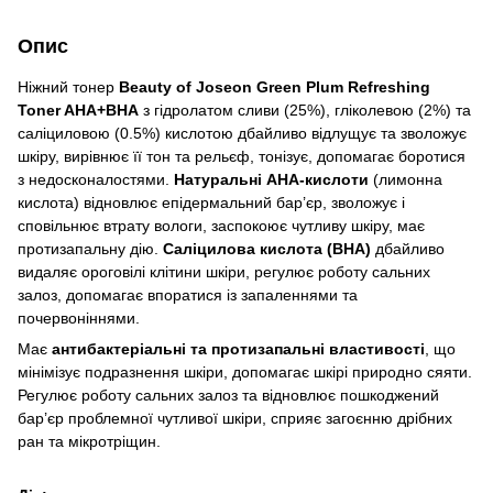
Опис
Ніжний тонер
Beauty of Joseon Green Plum Refreshing
Toner AHA+BHA
з гідролатом сливи (25%), гліколевою (2%) та
саліциловою (0.5%) кислотою дбайливо відлущує та зволожує
шкіру, вирівнює її тон та рельєф, тонізує, допомагає боротися
з недосконалостями.
Натуральні AHA-кислоти
(лимонна
кислота) відновлює епідермальний бар’єр, зволожує і
сповільнює втрату вологи, заспокоює чутливу шкіру, має
протизапальну дію.
Саліцилова кислота (BHA)
дбайливо
видаляє ороговілі клітини шкіри, регулює роботу сальних
залоз, допомагає впоратися із запаленнями та
почервоніннями.
Має
антибактеріальні та протизапальні властивості
, що
мінімізує подразнення шкіри, допомагає шкірі природно сяяти.
Регулює роботу сальних залоз та відновлює пошкоджений
бар’єр проблемної чутливої шкіри, сприяє загоєнню дрібних
ран та мікротріщин.