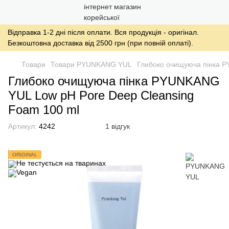
Відправка 1-2 дні після оплати. Вся продукція - оригінал.
Безкоштовна доставка від 2500 грн (при повній оплаті).
Товари
Товари PYUNKANG YUL
Глибоко очищуюча пінка P
Глибоко очищуюча пінка PYUNKANG
YUL Low pH Pore Deep Cleansing
Foam 100 ml
Артикул:
4242
1 відгук
ORIGINAL