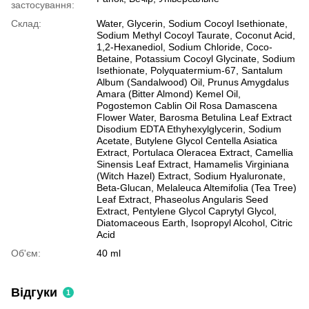
застосування:
Склад:
Water, Glycerin, Sodium Cocoyl Isethionate,
Sodium Methyl Cocoyl Taurate, Coconut Acid,
1,2-Hexanediol, Sodium Chloride, Coco-
Betaine, Potassium Cocoyl Glycinate, Sodium
Isethionate, Polyquatermium-67, Santalum
Album (Sandalwood) Oil, Prunus Amygdalus
Amara (Bitter Almond) Kemel Oil,
Pogostemon Cablin Oil Rosa Damascena
Flower Water, Barosma Betulina Leaf Extract
Disodium EDTA Ethyhexylglycerin, Sodium
Acetate, Butylene Glycol Centella Asiatica
Extract, Portulaca Oleracea Extract, Camellia
Sinensis Leaf Extract, Hamamelis Virginiana
(Witch Hazel) Extract, Sodium Hyaluronate,
Beta-Glucan, Melaleuca Altemifolia (Tea Tree)
Leaf Extract, Phaseolus Angularis Seed
Extract, Pentylene Glycol Caprytyl Glycol,
Diatomaceous Earth, Isopropyl Alcohol, Citric
Acid
Об'єм:
40 ml
Відгуки
1