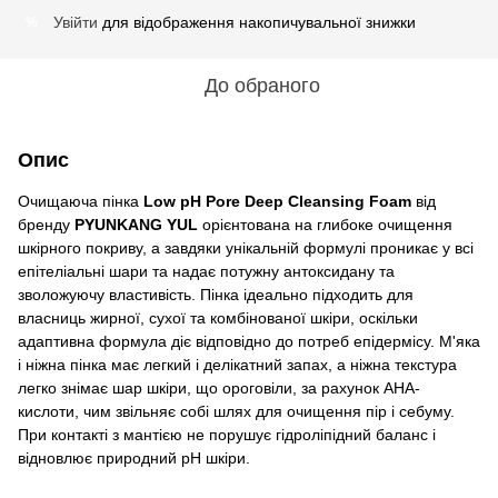
Увійти
для відображення накопичувальної знижки
%
До обраного
Опис
Очищаюча пінка
Low pH Pore Deep Cleansing Foam
від
бренду
PYUNKANG YUL
орієнтована на глибоке очищення
шкірного покриву, а завдяки унікальній формулі проникає у всі
епітеліальні шари та надає потужну антоксидану та
зволожуючу властивість. Пінка ідеально підходить для
власниць жирної, сухої та комбінованої шкіри, оскільки
адаптивна формула діє відповідно до потреб епідермісу. М'яка
і ніжна пінка має легкий і делікатний запах, а ніжна текстура
легко знімає шар шкіри, що ороговіли, за рахунок AHA-
кислоти, чим звільняє собі шлях для очищення пір і себуму.
При контакті з мантією не порушує гідроліпідний баланс і
відновлює природний pH шкіри.