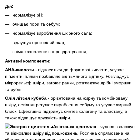
Дія:
нормалізує рН;
очищає пори та себум;
нормалізує вироблення шкірного сала;
відлущує ороговілий шар;
знімає запалення та роздратування;
Активні компоненти:
АНА-кислоти
- відноситься до фруктової кислоти, усуває
пігментні плями позбавляє від тьмяного відтінку. Розгладжує
мікрорельєф шкіри, загоює ранки, розгладжує дрібні зморшки
та рубці.
Олія літсея кубеба
- орієнтована на жирну та комбіновану
шкіру, оскільки регулює вироблення себуму та усуває жирний
блиск. Ефективно підтримує синтез колагену та еластану, а
також підвищує пружність шкіри.
Азіатська центелла
- чудово зволожує
та відновлює шкіру від пошкоджень. Рослина спрямована на
збагачення та регенерацію клітин, прискорюючи природний