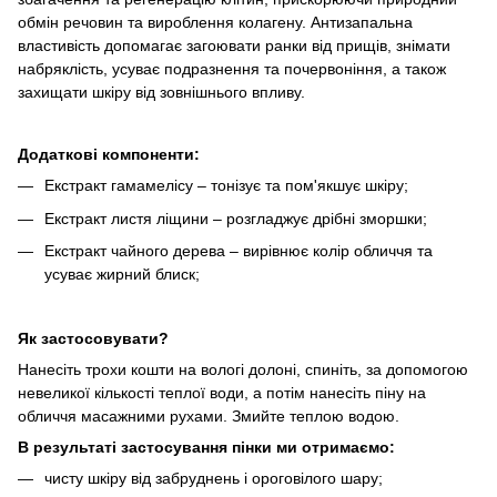
обмін речовин та вироблення колагену. Антизапальна
властивість допомагає загоювати ранки від прищів, знімати
набряклість, усуває подразнення та почервоніння, а також
захищати шкіру від зовнішнього впливу.
Додаткові компоненти:
Екстракт гамамелісу – тонізує та пом'якшує шкіру;
Екстракт листя ліщини – розгладжує дрібні зморшки;
Екстракт чайного дерева – вирівнює колір обличчя та
усуває жирний блиск;
Як застосовувати?
Нанесіть трохи кошти на вологі долоні, спиніть, за допомогою
невеликої кількості теплої води, а потім нанесіть піну на
обличчя масажними рухами. Змийте теплою водою.
В результаті застосування пінки ми отримаємо:
чисту шкіру від забруднень і ороговілого шару;