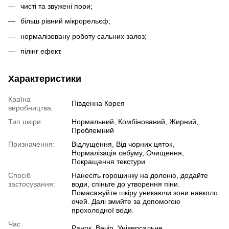
чисті та звужені пори;
більш рівний мікрорельєф;
нормалізовану роботу сальних залоз;
пілінг ефект.
Характеристики
Країна
Південна Корея
виробництва:
Тип шкіри:
Нормальний, Комбінований, Жирний,
Проблемний
Призначення:
Відлущення, Від чорних цяток,
Нормалізація себуму, Очищення,
Покращення текстури
Спосіб
Нанесіть горошинку на долоню, додайте
застосування:
води, спіньте до утворення піни.
Помасажуйте шкіру уникаючи зони навколо
очей. Далі змийте за допомогою
прохолодної води.
Час
Ранок, Вечір, Універсальне