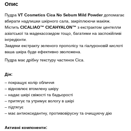
Опис
Пудра
VT Cosmetics Cica No Sebum Mild Powder
допомагає
вбирати надлишки шкірного сала, закріплюючи макіяж.
Містить
CICALIAO™ CICAHYALON™
з екстрактом центелли
азіатської та мадекасозидом тощо, багатими на заспокійливі
інгредієнти.
Завдяки екстракту зеленого прополісу та гіалуроновій кислоті
ваша шкіра буде ефективно зволожена.
Пудра має дрібну текстуру частинок Cica.
Дія:
– покращує колір обличчя
– відновлює втомлену шкіру
– надає шкірі свіжості та бадьорості
– притягує та утримує вологу в шкірі
– підтягує
– має антиоксидантну, противовірусну та очищуючу дію
Активні компоненти: