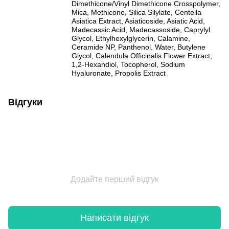
Dimethicone/Vinyl Dimethicone Crosspolymer,
Mica, Methicone, Silica Silylate, Centella
Asiatica Extract, Asiaticoside, Asiatic Acid,
Madecassic Acid, Madecassoside, Caprylyl
Glycol, Ethylhexylglycerin, Calamine,
Ceramide NP, Panthenol, Water, Butylene
Glycol, Calendula Officinalis Flower Extract,
1,2-Hexandiol, Tocopherol, Sodium
Hyaluronate, Propolis Extract
Відгуки
Додайте перший відгук
Написати відгук