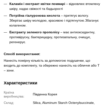
Каламін і екстракт квітки поммарі
– відновлює втомлену
шкіру, надає свіжості та бадьорості
Потрійна гіалуронова кислота
– притягує вологу.
Зберігає шкіру молодою, красивою і підтягнутою.Збагачує
колагеном.
Екстракту зеленого прополісу
– має антиоксидантну,
противірусну, бактерицидну, протизапальну, очищує,
регенерує.
Спосіб використання:
Нанесіть помірну кількість за допомогою подушечки, що
входить до комплекту, та обережно нанесіть на обличчя або Т
– зони.
Характеристики
Країна
Південна Корея
виробництва:
Склад:
Silica, Aluminum Starch Octenylsuccinate,