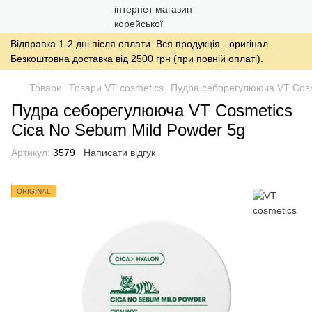
Відправка 1-2 дні після оплати. Вся продукція - оригінал.
Безкоштовна доставка від 2500 грн (при повній оплаті).
Товари
Товари VT cosmetics
Пудра себорегулююча VT Cosm
Пудра себорегулююча VT Cosmetics
Cica No Sebum Mild Powder 5g
Артикул:
3579
Написати відгук
ORIGINAL