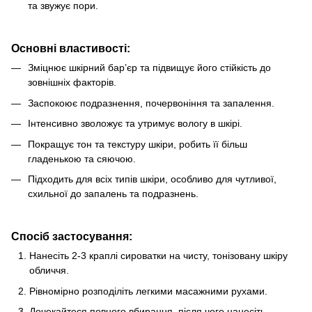
та звужує пори.
Основні властивості:
Зміцнює шкірний бар’єр та підвищує його стійкість до
зовнішніх факторів.
Заспокоює подразнення, почервоніння та запалення.
Інтенсивно зволожує та утримує вологу в шкірі.
Покращує тон та текстуру шкіри, робить її більш
гладенькою та сяючою.
Підходить для всіх типів шкіри, особливо для чутливої,
схильної до запалень та подразнень.
Спосіб застосування:
Нанесіть 2-3 краплі сироватки на чисту, тонізовану шкіру
обличчя.
Рівномірно розподіліть легкими масажними рухами.
Дочекайтеся повного вбирання, після чого нанесіть