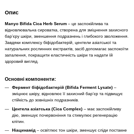
Опис
Manyo Bifida Cica Herb Serum
– це заспокійлива та
відновлювальна сироватка, створена для зміцнення захисного
бар’єру шкіри, зменшення подразнень і глибокого зволоження.
Завдяки комплексу біфідобактерій, центели азіатської та
натуральних рослинних екстрактів, засіб допомагає заспокоїти
запалення, покращити еластичність шкіри та надати їй
здоровий вигляд.
Основні компоненти:
Фермент біфідобактерій (Bifida Ferment Lysate)
–
зміцнює шкіру, відновлює її захисний бар’єр та підвищує
стійкість до зовнішніх подразників.
Центела азіатська (Cica Complex)
– має заспокійливу
дію, зменшує почервоніння та стимулює регенерацію
клітин.
Ніацинамід
– освітлює тон шкіри, зменшує сліди постакне