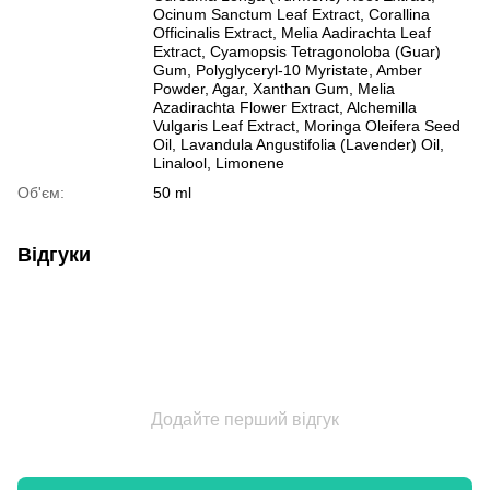
Ocinum Sanctum Leaf Extract, Corallina
Officinalis Extract, Melia Aadirachta Leaf
Extract, Cyamopsis Tetragonoloba (Guar)
Gum, Polyglyceryl-10 Myristate, Amber
Powder, Agar, Xanthan Gum, Melia
Azadirachta Flower Extract, Alchemilla
Vulgaris Leaf Extract, Moringa Oleifera Seed
Oil, Lavandula Angustifolia (Lavender) Oil,
Linalool, Limonene
Об'єм:
50 ml
Відгуки
Додайте перший відгук