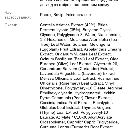
догляд за шкірою нанесенням крему.
Час
Ранок, Вечір, Універсальне
застосування:
Склад:
Centella Asiatica Extract (42%), Bifida
Ferment Lysate (35%), Butylene Glycol,
Glycerin, Polyglycerin-3, Water, Niacinamide,
1,2-Hexanediol, Melaleuca Alternifolia (Tea
Tree) Leaf Water, Solanum Melongena
(Eggplant) Fruit Extract, Aspalanthus Linearis
Extract, Origanum Vulgare Leaf Extract,
Ocinum Basilicum (Basil) Leaf Extract, Olea
Europea (Olive) Leaf Extract, Glycereth-26,
Coriandrum Sativum (Coriander) Extract,
Lavandula Angustifolia (Lavender) Extract,
Melissa Officinalis Leaf Extract, Rosmarinus
Officinalis (Rosemary) Leaf Extract, Vinyl
Dimethicone, Polyglyceryl-10 Oleate, Arginine,
Ethylhexylglycerin, Hydrogenated Lecithin,
Pyrus Communis (Pear) Flower Extract,
Coccinia Indica Fruit Extract, Eucalyptus
Globulus Leaf Extract, Thymus Vulgaris
(Thyme) Leaf Extract, Polyglyceryl-10
Laurate, Acrylate / C10-30 Alkyl Acrylate
Crosspolymer, Caprylic/ Capric Triglyceride,
Curcuma Longa (Turmeric) Root Extract,