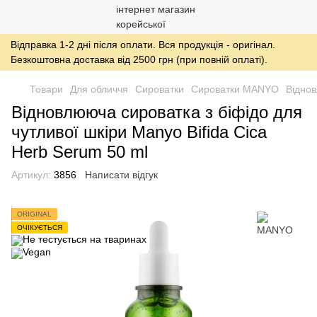
Відправка 1-2 дні після оплати. Вся продукція - оригінал.
Безкоштовна доставка від 2500 грн (при повній оплаті).
Товари
Для обличчя
Сироватки
Сироватки MANYO
Віднов
Відновлююча сироватка з біфідо для
чутливої шкіри Manyo Bifida Cica
Herb Serum 50 ml
Артикул:
3856
Написати відгук
ORIGINAL
ОЧІКУЄТЬСЯ