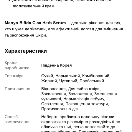
зволожувальний крем.
Manyo Bifida Cica Herb Serum
– ідеальне рішення для тих,
хто шукає делікатний, але ефективний догляд для зміцнення
та заспокоєння шкіри.
Характеристики
Країна
Південна Корея
виробництва:
Тип шкіри:
Сухий, Нормальний, Комбінований,
Жирний, Чутливий, Проблемний
Призначення:
Відновлення, Для сяйва шкіри,
Заспокоєння, Зволоження, Зменшення
чутливості, Нормалізація себуму,
Освітлення, Покращення текстури,
Протизапальна дія
Спосіб
Наберіть приблизно половину піпетки
застосування:
сироватки та рівномірно розподіліть її по
обличчю та шиї, легко поплескайте до
повного вбирання. Продовжіть щоденний