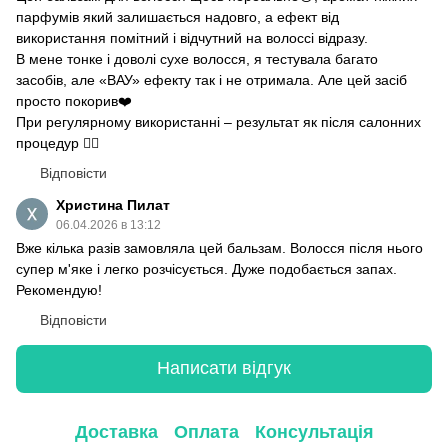
парфумів який залишається надовго, а ефект від
використання помітний і відчутний на волоссі відразу.
В мене тонке і доволі сухе волосся, я тестувала багато
засобів, але «ВАУ» ефекту так і не отримала. Але цей засіб
просто покорив❤️
При регулярному використанні – результат як після салонних
процедур 👌🏻
Відповісти
Христина Пилат
06.04.2026 в 13:12
Вже кілька разів замовляла цей бальзам. Волосся після нього
супер м'яке і легко розчісується. Дуже подобається запах.
Рекомендую!
Відповісти
Написати відгук
Доставка
Оплата
Консультація