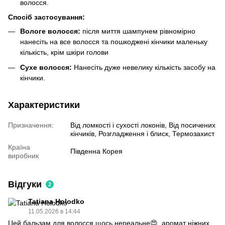
волосся.
Спосіб застосування:
Вологе волосся:
після миття шампунем рівномірно
нанесіть на все волосся та пошкоджені кінчики маленьку
кількість, крім шкіри голови
Сухе волосся:
Нанесіть дуже невелику кількість засобу на
кінчики.
Характеристики
Призначення:
Від ломкості і сухості локонів, Від посичених
кінчиків, Розгладження і блиск, Термозахист
Країна
Південна Корея
виробник
Відгуки
2
Tatiana Holodko
11.05.2026 в 14:44
Цей бальзам для волосся щось нереальне😍, аромат ніжних