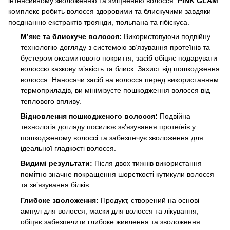
інтенсивному зволоженню та зміцненню волосся.
PINK GLAM
комплекс робить волосся здоровими та блискучими завдяки
поєднанню екстрактів троянди, тюльпана та гібіскуса.
М’яке та блискуче волосся:
Використовуючи подвійну
технологію догляду з системою зв’язування протеїнів та
бустером оксамитового покриття, засіб обіцяє подарувати
волоссю казкову м’якість та блиск. Захист від пошкодження
волосся: Наносячи засіб на волосся перед використанням
термоприладів, ви мінімізуєте пошкодження волосся від
теплового впливу.
Відновлення пошкодженого волосся:
Подвійна
технологія догляду посилює зв’язування протеїнів у
пошкодженому волоссі та забезпечує зволоження для
ідеальної гладкості волосся.
Видимі результати:
Після двох тижнів використання
помітно значне покращення шорсткості кутикули волосся
та зв’язування білків.
Глибоке зволоження:
Продукт, створений на основі
ампул для волосся, маски для волосся та лікування,
обіцяє забезпечити глибоке живлення та зволоження