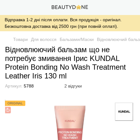
Відправка 1-2 дні після оплати. Вся продукція - оригінал.
Безкоштовна доставка від 2500 грн (при повній оплаті).
Товари
Для волосся
Бальзами/Маски
Відновлюючий бальза
Відновлюючий бальзам що не
потребує змивання Ірис KUNDAL
Protein Bonding No Wash Treatment
Leather Iris 130 ml
Артикул:
5788
2 відгуки
ORIGINAL