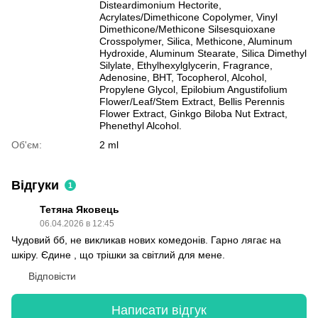
Disteardimonium Hectorite,
Acrylates/Dimethicone Copolymer, Vinyl
Dimethicone/Methicone Silsesquioxane
Crosspolymer, Silica, Methicone, Aluminum
Hydroxide, Aluminum Stearate, Silica Dimethyl
Silylate, Ethylhexylglycerin, Fragrance,
Adenosine, BHT, Tocopherol, Alcohol,
Propylene Glycol, Epilobium Angustifolium
Flower/Leaf/Stem Extract, Bellis Perennis
Flower Extract, Ginkgo Biloba Nut Extract,
Phenethyl Alcohol.
Об'єм:
2 ml
Відгуки
1
Тетяна Яковець
06.04.2026 в 12:45
Чудовий бб, не викликав нових комедонів. Гарно лягає на
шкіру. Єдине , що трішки за світлий для мене.
Відповісти
Написати відгук