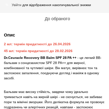
Увійти
для відображення накопичувальної знижки
%
До обраного
Опис
2 мл: термін придатності до 26.04.2026
45 мл: термін придатності до 28.02.2026
Dr.Ceuracle Recovery BB Balm SPF 28 PA ++
- це легкий BB-
бальзам з сонцезахистом SPF 28 PA++ для жирної,
комбінованої та чутливої шкіри. Він матує, вирівнює тон та
заспокоює запалення, поєднуючи догляд і макіяж в одному
засобі.
Бальзам має високу стійкість, завдяки чому ідеально
тримається навіть на жирній шкірі - не скочується, не забиває
пори та мімічні зморшки. Його делікатна формула не провокує
подразнень чи алергічних реакцій, навпаки - заспокоює