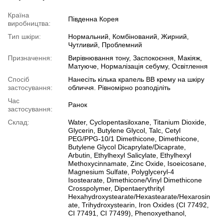
Країна
Південна Корея
виробництва:
Тип шкіри:
Нормальний, Комбінований, Жирний,
Чутливий, Проблемний
Призначення:
Вирівнювання тону, Заспокоєння, Макіяж,
Матуюче, Нормалізація себуму, Освітлення
Спосіб
Нанесіть кілька крапель BB крему на шкіру
застосування:
обличчя. Рівномірно розподіліть
Час
Ранок
застосування:
Склад:
Water, Cyclopentasiloxane, Titanium Dioxide,
Glycerin, Butylene Glycol, Talc, Cetyl
PEG/PPG‑10/1 Dimethicone, Dimethicone,
Butylene Glycol Dicaprylate/Dicaprate,
Arbutin, Ethylhexyl Salicylate, Ethylhexyl
Methoxycinnamate, Zinc Oxide, Isoeicosane,
Magnesium Sulfate, Polyglyceryl‑4
Isostearate, Dimethicone/Vinyl Dimethicone
Crosspolymer, Dipentaerythrityl
Hexahydroxystearate/Hexastearate/Hexarosin
ate, Trihydroxystearin, Iron Oxides (CI 77492,
CI 77491, CI 77499), Phenoxyethanol,