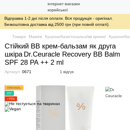
Відправка 1-2 дні після оплати. Вся продукція - оригінал.
Безкоштовна доставка від 2500 грн (при повній оплаті).
Товари
Макіяж
Кушони/бази/тональні/вв креми/
Кушони/баз
Стійкий ВВ крем-бальзам як друга
шкіра Dr.Ceuracle Recovery BB Balm
SPF 28 PA ++ 2 ml
Артикул:
0671
1 відгук
ORIGINAL
ХІТ
−75%