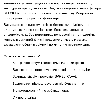
запалення, усуває лущення й повертає шкірі шовковисту
текстуру та природне сяйво. Завдяки сонцезахисному фільтру
SPF28 PA++ бальзам ефективно захищає від UV-променів та
попереджає передчасне фотостаріння.
Випускається в одному - світло-бежевому - відтінку, що
адаптується до всіх тонів шкіри. Легко зливається з
епідермісом, добре перекриває почервоніння та недоліки,
контролює жирний блиск і подовжує стійкість макіяжу,
залишаючи обличчя свіжим і доглянутим протягом дня.
Основні властивості:
Контролює себум і забезпечує матовий фініш.
Вирівнює тон, приховує почервоніння та недоліки.
Захищає від UV‑променів (SPF 28/PA ++).
Заспокоює і підлаштовується під будь який тон.
Не комедогенний, не забиває пори.
Як друга шкіра