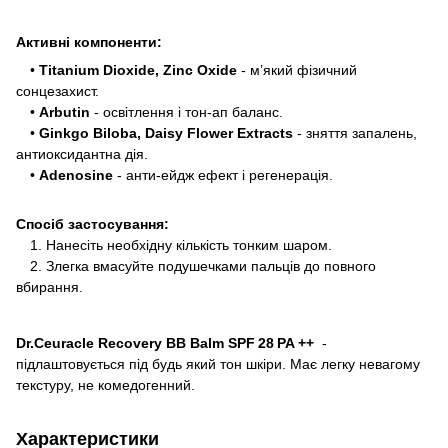
Активні компоненти:
•
Titanium Dioxide, Zinc Oxide
- м’який фізичний
сонцезахист.
•
Arbutin
- освітлення і тон-ап баланс.
•
Ginkgo Biloba, Daisy Flower Extracts
- зняття запалень,
антиоксидантна дія.
•
Adenosine
- анти-ейдж ефект і регенерація.
Спосіб застосування:
1. Нанесіть необхідну кількість тонким шаром.
2. Злегка вмасуйте подушечками пальців до повного
вбирання.
Dr.Ceuracle Recovery BB Balm SPF 28 PA ++
-
підлаштовується під будь який тон шкіри. Має легку невагому
текстуру, не комедогенний.
Характеристики