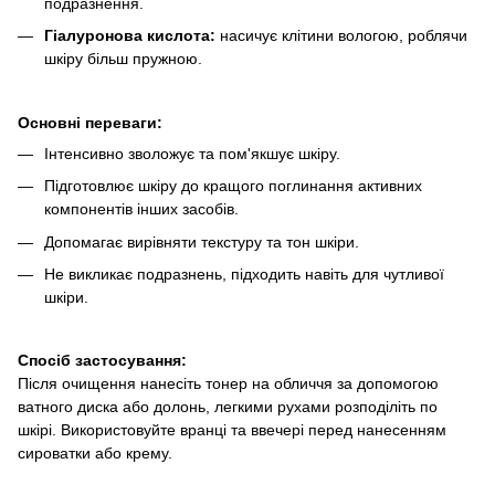
подразнення.
Гіалуронова кислота:
насичує клітини вологою, роблячи
шкіру більш пружною.
Основні переваги:
Інтенсивно зволожує та пом'якшує шкіру.
Підготовлює шкіру до кращого поглинання активних
компонентів інших засобів.
Допомагає вирівняти текстуру та тон шкіри.
Не викликає подразнень, підходить навіть для чутливої
шкіри.
Спосіб застосування:
Після очищення нанесіть тонер на обличчя за допомогою
ватного диска або долонь, легкими рухами розподіліть по
шкірі. Використовуйте вранці та ввечері перед нанесенням
сироватки або крему.