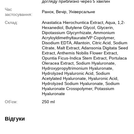
догляду приблизно через 5 хвилин
Час
Ранок, Вечір, Універсальне
застосування:
Склад:
Anastatica Hierochuntica Extract, Aqua, 1,2-
Hexanediol, Butylene Glycol, Glycerin,
Dipotassium Glycyrrhizate, Ammonium
Acryloyldimethyltaurate/VP Copolymer,
Disodium EDTA, Allantoin, Citric Acid, Sodium
Citrate, Malt Extract, Adansonia Digitata Seed
Extract, Anthemis Nobilis Flower Extract,
Opuntia Ficus-Indica Stem Extract, Portulaca
Oleracea Extract, Sodium Hyaluronate,
Hydroxypropyltrimonium Hyaluronate,
Hydrolyzed Hyaluronic Acid, Sodium
Acetylated Hyaluronate, Hyaluronic Acid,
Hydrolyzed Sodium Hyaluronate, Sodium
Hyaluronate Crosspolymer, Potassium
Hyaluronate
Об'єм:
250 ml
Відгуки