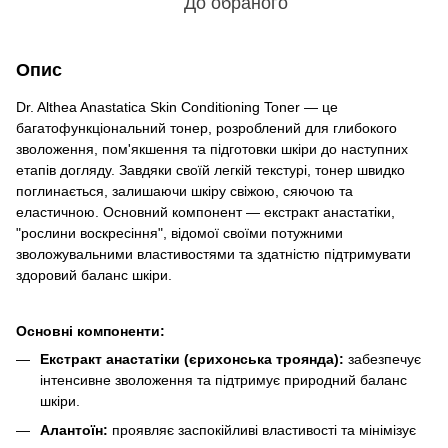
До обраного
Опис
Dr. Althea Anastatica Skin Conditioning Toner — це
багатофункціональний тонер, розроблений для глибокого
зволоження, пом'якшення та підготовки шкіри до наступних
етапів догляду. Завдяки своїй легкій текстурі, тонер швидко
поглинається, залишаючи шкіру свіжою, сяючою та
еластичною. Основний компонент — екстракт анастатіки,
"рослини воскресіння", відомої своїми потужними
зволожувальними властивостями та здатністю підтримувати
здоровий баланс шкіри.
Основні компоненти:
Екстракт анастатіки (єрихонська троянда):
забезпечує
інтенсивне зволоження та підтримує природний баланс
шкіри.
Алантоїн:
проявляє заспокійливі властивості та мінімізує