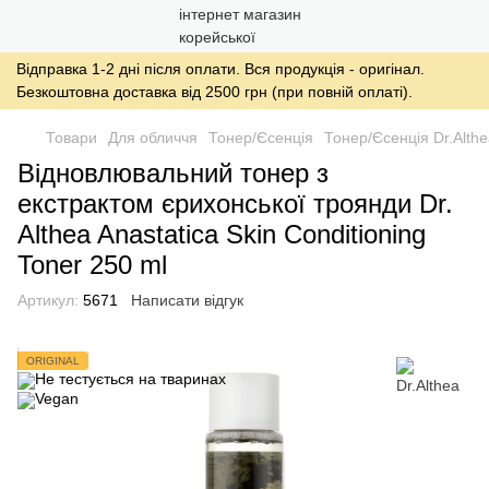
Відправка 1-2 дні після оплати. Вся продукція - оригінал.
Безкоштовна доставка від 2500 грн (при повній оплаті).
Товари
Для обличчя
Тонер/Єсенція
Тонер/Єсенція Dr.Alth
Відновлювальний тонер з
екстрактом єрихонської троянди Dr.
Althea Anastatica Skin Conditioning
Toner 250 ml
Артикул:
5671
Написати відгук
ORIGINAL