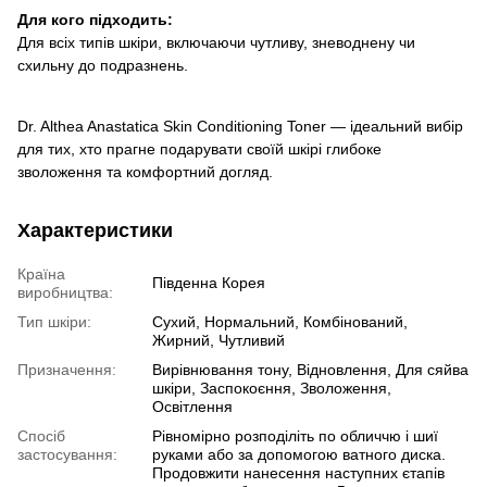
Для кого підходить:
Для всіх типів шкіри, включаючи чутливу, зневоднену чи
схильну до подразнень.
Dr. Althea Anastatica Skin Conditioning Toner — ідеальний вибір
для тих, хто прагне подарувати своїй шкірі глибоке
зволоження та комфортний догляд.
Характеристики
Країна
Південна Корея
виробництва:
Тип шкіри:
Сухий, Нормальний, Комбінований,
Жирний, Чутливий
Призначення:
Вирівнювання тону, Відновлення, Для сяйва
шкіри, Заспокоєння, Зволоження,
Освітлення
Спосіб
Рівномірно розподіліть по обличчю і шиї
застосування:
руками або за допомогою ватного диска.
Продовжити нанесення наступних єтапів