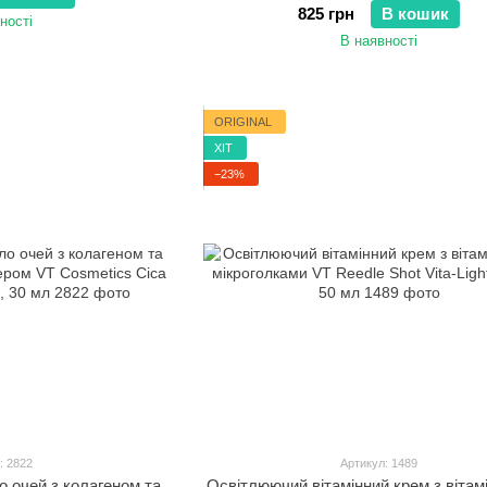
825 грн
В кошик
ності
В наявності
ORIGINAL
ХІТ
−23%
: 2822
Артикул: 1489
о очей з колагеном та
Освітлюючий вітамінний крем з вітам