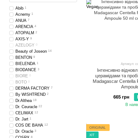
Abib
1
Acnemy
1
ANUA
7
ARENCIA
4
ATOPALM
2
AXIS-Y
9
AZELOGY
0
Beauty of Joseon
14
BENTON
9
BIELENDA
1
Артикул: c
BIODANCE
3
Інтенсивно віднов
церамідами та проб
BIORE
0
Madagascar Centella P
BOTO
0
Ampoule
DERMA FACTORY
7
By WISHTREND
2
665 грн
Dr.Althea
18
В наяв
Dr. Ceuracle
22
CELIMAX
12
Dr. Jart
1
COS DE BAHA
12
ORIGINAL
Dr. Oracle
3
ХІТ
COSRX
8