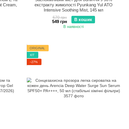
ht Cream,
екстракту жимолості Pyunkang Yul ATO
Intensive Soothing Mist, 145 мл
670 грн
В кошик
549 грн
В наявності
ORIGINAL
ХІТ
−27%