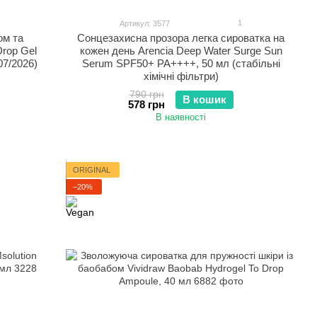
1
Артикул: 3577
ом та
Сонцезахисна прозора легка сироватка на
rop Gel
кожен день Arencia Deep Water Surge Sun
07/2026)
Serum SPF50+ PA++++, 50 мл (стабільні
хімічні фільтри)
790 грн
В кошик
578 грн
В наявності
ORIGINAL
−20%