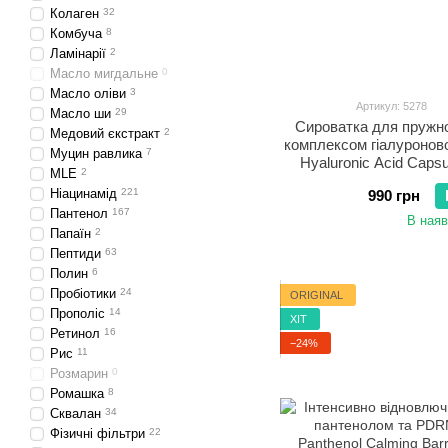
Колаген
32
Комбуча
8
Ламінарії
2
Масло мигдальне
0
Масло оліви
3
Артикул: 5278
Масло ши
29
Сироватка для пружно
Медовий єкстракт
2
комплексом гіалуронов
Муцин равлика
7
Hyaluronic Acid Caps
МLE
2
Ніацинамід
221
990 грн
Пантенол
167
В наяв
Папаїн
2
Пептиди
63
Полин
6
Пробіотики
24
ORIGINAL
Прополіс
14
ХІТ
Ретинол
16
−24%
Рис
11
Розмарин
0
Ромашка
8
Сквалан
34
Фізичні фільтри
22