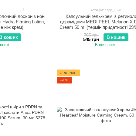
1
Артикул: copy_1528
лочний лосьон з ноні
Капсульний гель-крем із ретинол
Hydra Firming Lotion,
церамідами MEDI PEEL Melanon X D
е ніж крем)
Cream 50 ml (термін придатності 09/
705 грн
В кошик
В кошик
545 грн
ності
В наявності
ORIGINAL
−20%