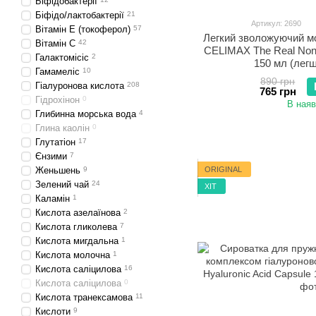
Біфідобактерії
Біфідо/лактобактерії
21
Артикул: 2690
Вітамін Е (токоферол)
57
Легкий зволожуючий мо
Вітамін С
42
CELIMAX The Real Noni 
Галактомісіс
2
150 мл (легш
Гамамеліс
10
890 грн
Гіалуронова кислота
208
765 грн
Гідрохінон
0
В наяв
Глибинна морська вода
4
Глина каолін
0
Глутатіон
17
Єнзими
7
ORIGINAL
Женьшень
9
Зелений чай
24
ХІТ
Каламін
1
Кислота азелаїнова
2
Кислота гликолева
7
Кислота мигдальна
1
Кислота молочна
1
Кислота саліцилова
16
Кислота саліцилова
0
Кислота транексамова
11
Кислоти
9