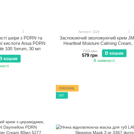
1
1
Артикул: 3228
сті шкіри з PDRN та
Заспокоючий зволожуючий крем JMs
ої кислоти Anua PDRN
Heartleaf Moisture Calming Cream,
ule 100 Serum, 30 мл
720 грн
В кошик
579 грн
В кошик
В наявності
ності
ORIGINAL
ХІТ