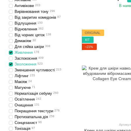
Антивікове
203
В наяв
Вирівнювання тону
296
Від закритих комедонів
87
Відлущення
150
Відновлення
362
ORIGINAL
Від чорних цяток
138
ХІТ
Демакіяж
30
Для сяйва шкіри
308
−21%
Живлення
178
Заспокоєння
409
Зволоження
523
Зменшення чутливості
215
Ліфтинг
155
Макіяж
24
Матуюче
71
Нормалізація себуму
260
Освітлення
242
Очищення
131
Покращення текстури
276
Протизапальна дія
258
Сонцезахист
96
Артикул
Тонізація
97
Крем для шкіри навкол