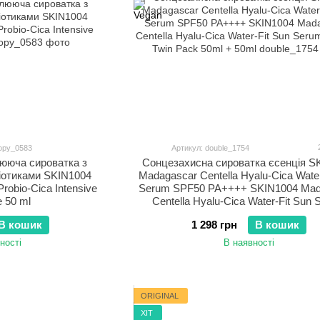
opy_0583
Артикул: double_1754
лююча сироватка з
Сонцезахисна сироватка єсенція S
іотиками SKIN1004
Madagascar Centella Hyalu-Cica Water
robio-Cica Intensive
Serum SPF50 PA++++ SKIN1004 Mad
 50 ml
Centella Hyalu-Cica Water-Fit Sun
SPF50+ Twin Pack 50ml + 50m
В кошик
1 298 грн
В кошик
ності
В наявності
ORIGINAL
ХІТ