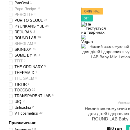
PanOxyl
1
Papa Recipe
0
ORIGINAL
PEROLITE
0
ХІТ
PURITO SEOUL
25
PYUNKANG YUL
24
REJURAN
2
ROUND LAB
30
SHEGLAM
0
SKIN1004
60
SOME BY Mi
4
TFIT
0
THE ORDINARY
5
THERAMID
1
THE SAEM
0
TIRTIR
1
TOCOBO
25
TRANSPARENT LAB
6
UIQ
6
Артикул
Unleashia
2
Ніжний зволожуючий 
VT cosmetics
30
для дітей і доросли
ROUND LAB Baby Mi
Призначення:
980 грн
Антиакне
111