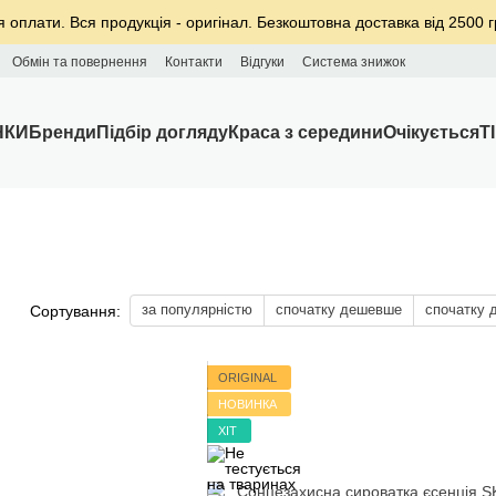
я оплати. Вся продукція - оригінал. Безкоштовна доставка від 2500 г
Обмін та повернення
Контакти
Відгуки
Система знижок
НКИ
Бренди
Підбір догляду
Краса з середини
Очікується
T
за популярністю
спочатку дешевше
спочатку 
Сортування:
ORIGINAL
НОВИНКА
ХІТ