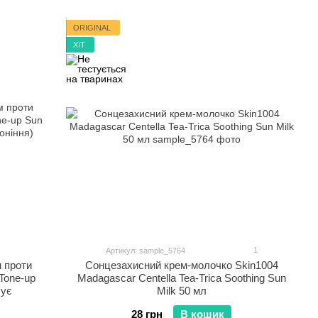
ORIGINAL
ХІТ
1
Артикул: sample_5764
 проти
Сонцезахисний крем-молочко Skin1004
Tone-up
Madagascar Centella Tea-Trica Soothing Sun
шує
Milk 50 мл
28 грн
В кошик