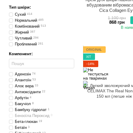
вбудованим вібромас
Тип шкіри:
Cica Collagen E
Сухий
414
1 100 грн
Нормальний
485
868 грн
Комбінований
513
В наяв
Жирний
387
Чутливий
294
Проблемний
261
ORIGINAL
Компонент:
ХІТ
−14%
Аденозін
74
Алантоїн
53
Алоє вера
33
Антиоксіданти
22
Арбутін
4
Бакучіол
8
Бамбуку гідролат
1
Бензоїла Пероксид
0
Бета-глюкан
19
Бетаїн
3
12