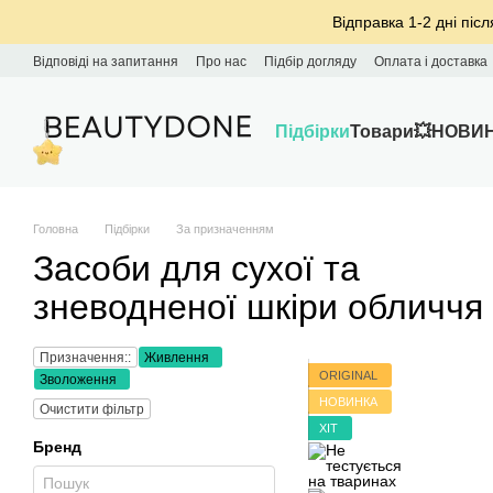
Перейти до основного контенту
Відправка 1-2 дні післ
Відповіді на запитання
Про нас
Підбір догляду
Оплата і доставка
Підбірки
Товари
💥НОВИ
Головна
Підбірки
За призначенням
Засоби для сухої та
зневодненої шкіри обличчя
Призначення::
Живлення
ORIGINAL
Зволоження
НОВИНКА
Очистити фільтр
ХІТ
Бренд