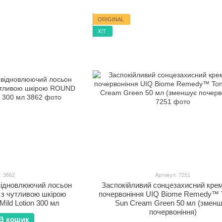
ORIGINAL
ХІТ
: 3862
Артикул: 7251
відновлюючий лосьон
Заспокійливий сонцезахисний крем
х з чутливою шкірою
почервоніння UIQ Biome Remedy™ 
ld Lotion 300 мл
Sun Cream Green 50 мл (змен
почервоніння)
В кошик