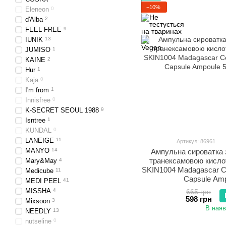
−10%
Eleneon
0
d'Alba
2
FEEL FREE
9
IUNIK
13
JUMISO
1
KAINE
2
Hur
1
Kaja
0
I'm from
1
Innisfree
0
K-SECRET SEOUL 1988
9
Isntree
1
KUNDAL
0
LANEIGE
11
Артикул: 86961
MANYO
14
Ампульна сироватка 
транексамовою кисло
Mary&May
4
SKIN1004 Madagascar Cen
Medicube
11
Capsule Amp
MEDI PEEL
41
MISSHA
4
665 грн
598 грн
Mixsoon
3
В наяв
NEEDLY
13
nutseline
0