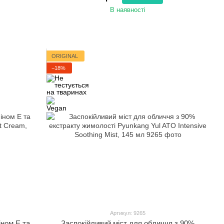
В наявності
ORIGINAL
−18%
Артикул: 9265
іном Е та
Заспокійливий міст для обличчя з 90%