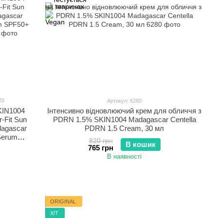
20
Артикул: 6280
KIN1004
Інтенсивно відновлюючий крем для обличчя з
-Fit Sun
PDRN 1.5% SKIN1004 Madagascar Centella
agascar
PDRN 1.5 Cream, 30 мл
 Serum
820 грн
В кошик
l
765 грн
В наявності
ORIGINAL
ХІТ