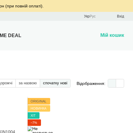
рн (при повній оплаті).
Укр
Рус
Вхід
Мій кошик
IME DEAL
дорожчі
за назвою
спочатку нові
Відображення:
ORIGINAL
НОВИНКА
ХІТ
−7%