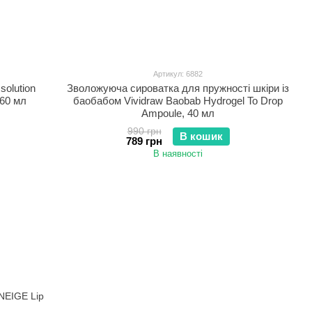
Артикул: 6882
olution
Зволожуюча сироватка для пружності шкіри із
 60 мл
баобабом Vividraw Baobab Hydrogel To Drop
Ampoule, 40 мл
990 грн
В кошик
789 грн
В наявності