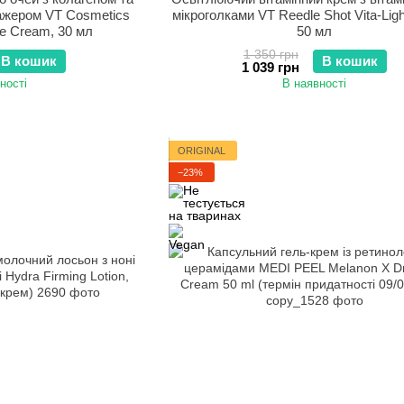
ажером VT Cosmetics
мікроголками VT Reedle Shot Vita-Lig
ye Cream, 30 мл
50 мл
1 350 грн
В кошик
В кошик
1 039 грн
ності
В наявності
ORIGINAL
−23%