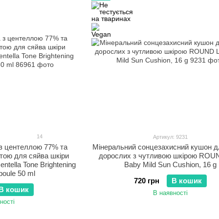
14
Артикул: 9231
з центеллою 77% та
Мінеральний сонцезахисний кушон дл
тою для сяйва шкіри
дорослих з чутливою шкірою ROU
tella Tone Brightening
Baby Mild Sun Cushion, 16 g
oule 50 ml
720 грн
В кошик
В кошик
В наявності
ності