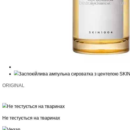
ORIGINAL
Хіт
−9%
Не тестується на тваринах