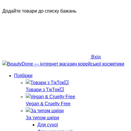
Додайте товари до списку бажань
Вхід
Підбірки
Товари з ТікТок💥
Vegan & Cruelty Free
За типом шкіри
Для сухої