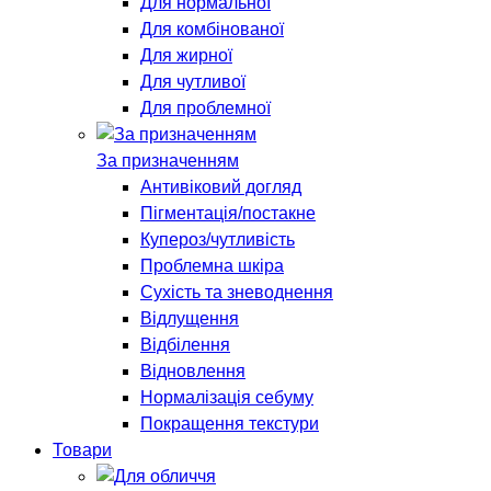
Для нормальної
Для комбінованої
Для жирної
Для чутливої
Для проблемної
За призначенням
Антивіковий догляд
Пігментація/постакне
Купероз/чутливість
Проблемна шкіра
Сухість та зневоднення
Відлущення
Відбілення
Відновлення
Нормалізація себуму
Покращення текстури
Товари