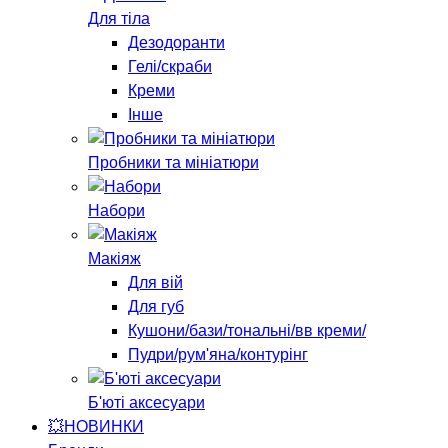
Для тіла
Дезодоранти
Гелі/скраби
Креми
Інше
Пробники та мініатюри
Набори
Макіяж
Для вій
Для губ
Кушони/бази/тональні/вв креми/
Пудри/рум'яна/контурінг
Б'юті аксесуари
💥НОВИНКИ