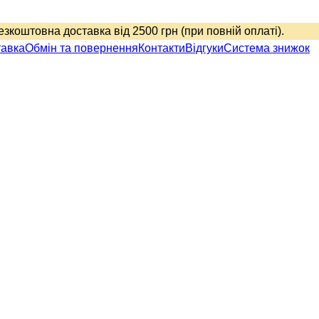
Безкоштовна доставка від 2500 грн (при повній оплаті).
тавка
Обмін та повернення
Контакти
Відгуки
Система знижок