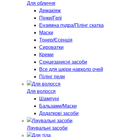
Для обличчя
Демакіяж
Пінки/Гелі
Ензимна пудра/Пілінг скатка
Маски
Тонер/Єсенція
Сироватки
Креми
Сонцезахисні засоби
Все для шкіри навколо очей
Пілінг педи
Для волосся
Шампуні
Бальзами/Маски
Додаткові засоби
Лікувальні засоби