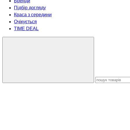
Бренди
Підбір догляду
Краса з середини
Очікується
TIME DEAL