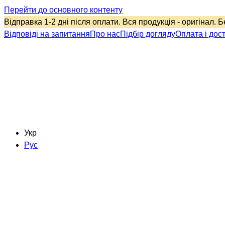
Перейти до основного контенту
Відправка 1-2 дні після оплати. Вся продукція - оригінал. 
Відповіді на запитання
Про нас
Підбір догляду
Оплата і дос
Укр
Рус