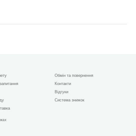
нету
Обмін та повернення
 запитання
Контакти
Відгуки
яду
Система знижок
ставка
ежах