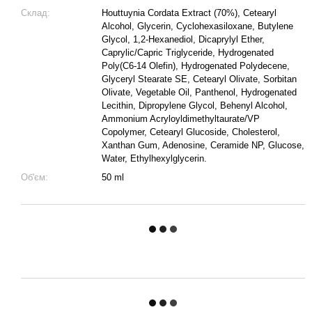
Склад:
Houttuynia Cordata Extract (70%), Cetearyl
Alcohol, Glycerin, Cyclohexasiloxane, Butylene
Glycol, 1,2-Hexanediol, Dicaprylyl Ether,
Caprylic/Capric Triglyceride, Hydrogenated
Poly(C6-14 Olefin), Hydrogenated Polydecene,
Glyceryl Stearate SE, Cetearyl Olivate, Sorbitan
Olivate, Vegetable Oil, Panthenol, Hydrogenated
Lecithin, Dipropylene Glycol, Behenyl Alcohol,
Ammonium Acryloyldimethyltaurate/VP
Copolymer, Cetearyl Glucoside, Cholesterol,
Xanthan Gum, Adenosine, Ceramide NP, Glucose,
Water, Ethylhexylglycerin.
Об'єм:
50 ml