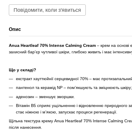
Повідомити, коли з'явиться
Опис
Anua Heartleaf 70% Intense Calming Cream
– крем на основі е
захисний бар’єр чутливої шкіри, глибоко живить і має інтенсивн
Що у складі?
екстракт хауттюйнії серцевидної 70% – має протизапальний
пантенол та керамід NP – пом’якшують та зміцнюють шкіру;
аденозин – зменшує зморшки.
Вітамін В5 сприяє ущільненню і відновленню природного за
стає ніжною і м’якою, запускає процеси регенерації.
Щільна текстура крему Anua Heartleaf 70% Intense Calming Cre
після нанесення.