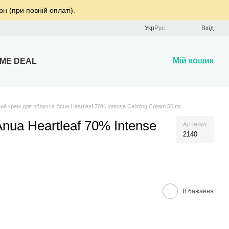
рн (при повній оплаті).
Укр
Рус
Вхід
Мій кошик
IME DEAL
ий крем для обличчя Anua Heartleaf 70% Intense Calming Cream 50 ml
nua Heartleaf 70% Intense
Артикул
2140
В бажання