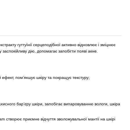
кстракту гуттуїнії серцеподібної активно відновлює і зміцнює
у заспокійливу дію, допомагає запобігти появі акне.
 ефект, пом’якшує шкіру та покращує текстуру;
хисного бар’єру шкіри, запобігає випаровуванню вологи, шкіра
am створює приємне відчуття зволожувальної мантії на шкірі