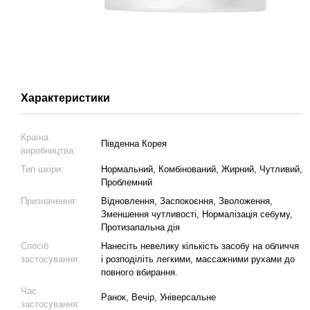
Характеристики
Країна
Південна Корея
виробництва:
Тип шкіри:
Нормальний, Комбінований, Жирний, Чутливий,
Проблемний
Призначення:
Відновлення, Заспокоєння, Зволоження,
Зменшення чутливості, Нормалізація себуму,
Протизапальна дія
Спосіб
Нанесіть невелику кількість засобу на обличчя
застосування:
і розподіліть легкими, массажними рухами до
повного вбирання.
Час
Ранок, Вечір, Універсальне
застосування: