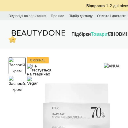
Перейти до основного контенту
Відправка 1-2 дні післ
Відповіді на запитання
Про нас
Підбір догляду
Оплата і доставка
Підбірки
Товари
💥НОВИ
ORIGINAL