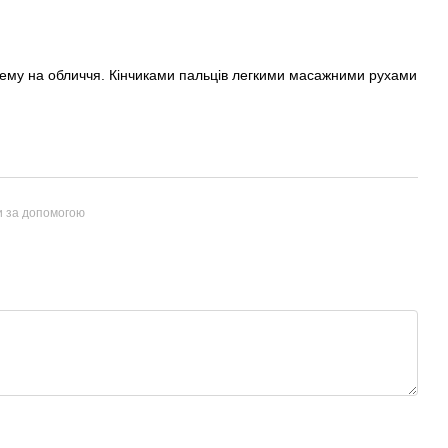
крему на обличчя. Кінчиками пальців легкими масажними рухами
и за допомогою