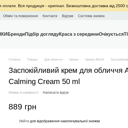
я оплати. Вся продукція - оригінал. Безкоштовна доставка від 2500 г
Обмін та повернення
Контакти
Відгуки
Система знижок
НКИ
Бренди
Підбір догляду
Краса з середини
Очікується
T
Головна
Товари
Для обличчя
Креми
Креми ANUA
Заспокійлив
Заспокійливий крем для обличчя A
Calming Cream 50 ml
Немає в наявності
Написати відгук
889 грн
%
Увійти
для відображення накопичувальної знижки