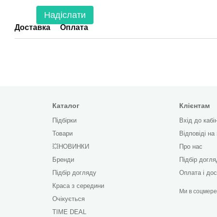
Надіслати
Доставка
Оплата
Каталог
Клієнтам
Підбірки
Вхід до кабі
Товари
Відповіді на
💥НОВИНКИ
Про нас
Бренди
Підбір догл
Підбір догляду
Оплата і до
Краса з середини
Ми в соцмер
Очікується
TIME DEAL