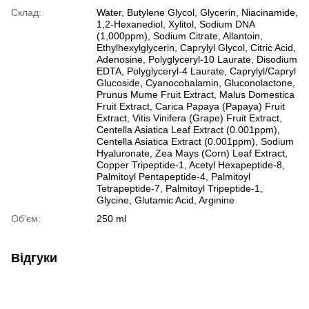
Склад:
Water, Butylene Glycol, Glycerin, Niacinamide,
1,2-Hexanediol, Xylitol, Sodium DNA
(1,000ppm), Sodium Citrate, Allantoin,
Ethylhexylglycerin, Caprylyl Glycol, Citric Acid,
Adenosine, Polyglyceryl-10 Laurate, Disodium
EDTA, Polyglyceryl-4 Laurate, Caprylyl/Capryl
Glucoside, Cyanocobalamin, Gluconolactone,
Prunus Mume Fruit Extract, Malus Domestica
Fruit Extract, Carica Papaya (Papaya) Fruit
Extract, Vitis Vinifera (Grape) Fruit Extract,
Centella Asiatica Leaf Extract (0.001ppm),
Centella Asiatica Extract (0.001ppm), Sodium
Hyaluronate, Zea Mays (Corn) Leaf Extract,
Copper Tripeptide-1, Acetyl Hexapeptide-8,
Palmitoyl Pentapeptide-4, Palmitoyl
Tetrapeptide-7, Palmitoyl Tripeptide-1,
Glycine, Glutamic Acid, Arginine
Об'єм:
250 ml
Відгуки