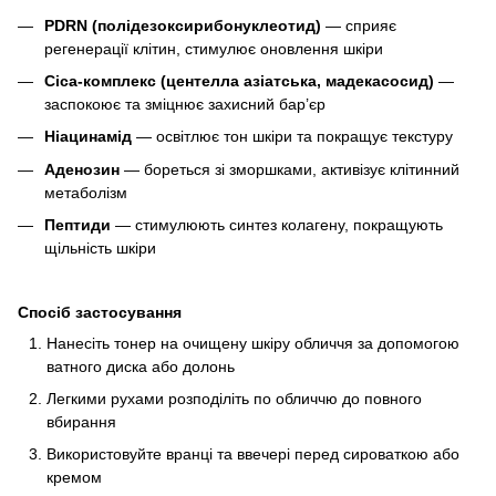
PDRN (полідезоксирибонуклеотид)
— сприяє
регенерації клітин, стимулює оновлення шкіри
Cica-комплекс (центелла азіатська, мадекасосид)
—
заспокоює та зміцнює захисний бар’єр
Ніацинамід
— освітлює тон шкіри та покращує текстуру
Аденозин
— бореться зі зморшками, активізує клітинний
метаболізм
Пептиди
— стимулюють синтез колагену, покращують
щільність шкіри
Спосіб застосування
Нанесіть тонер на очищену шкіру обличчя за допомогою
ватного диска або долонь
Легкими рухами розподіліть по обличчю до повного
вбирання
Використовуйте вранці та ввечері перед сироваткою або
кремом