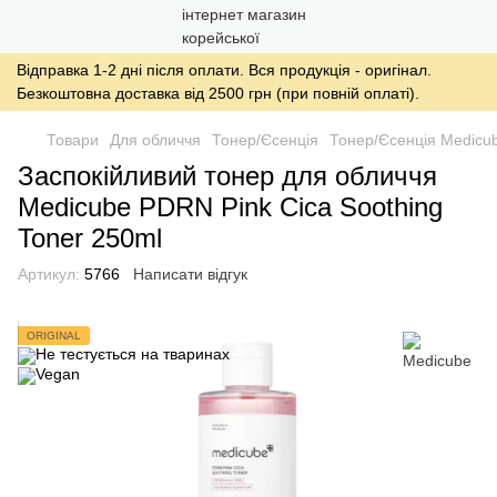
Відправка 1-2 дні після оплати. Вся продукція - оригінал.
Безкоштовна доставка від 2500 грн (при повній оплаті).
Товари
Для обличчя
Тонер/Єсенція
Тонер/Єсенція Medicu
Заспокійливий тонер для обличчя
Medicube PDRN Pink Cica Soothing
Toner 250ml
Артикул:
5766
Написати відгук
ORIGINAL