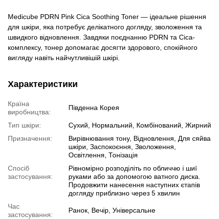
Medicube PDRN Pink Cica Soothing Toner — ідеальне рішення
для шкіри, яка потребує делікатного догляду, зволоження та
швидкого відновлення. Завдяки поєднанню PDRN та Cica-
комплексу, тонер допомагає досягти здорового, спокійного
вигляду навіть найчутливішій шкірі.
Характеристики
Країна
Південна Корея
виробництва:
Тип шкіри:
Сухий, Нормальний, Комбінований, Жирний
Призначення:
Вирівнювання тону, Відновлення, Для сяйва
шкіри, Заспокоєння, Зволоження,
Освітлення, Тонізація
Спосіб
Рівномірно розподіліть по обличчю і шиї
застосування:
руками або за допомогою ватного диска.
Продовжити нанесення наступних єтапів
догляду приблизно через 5 хвилин
Час
Ранок, Вечір, Універсальне
застосування: