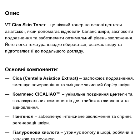
Опис
VT Cica Skin Toner
– це ніжний тонер на основі центели
азіатської, який допомагає відновити баланс шкіри, заспокоїти
подразнення та забезпечити оптимальний рівень зволоження.
Його легка текстура швидко вбирається, освіжає шкіру та
підготовлює її до подальшого догляду.
Основні компоненти:
Cica (Centella Asiatica Extract)
– заспокоює подразнення,
зменшує почервоніння та зміцнює захисний бар’єр шкіри.
Комплекс CICALIAO™
– унікальне поєднання центели та
зволожувальних компонентів для глибокого живлення та
відновлення.
Пантенол
– забезпечує інтенсивне зволоження та сприяє
регенерації шкіри.
Гіалуронова кислота
– утримує вологу в шкірі, роблячи її
гладкою та пружною.