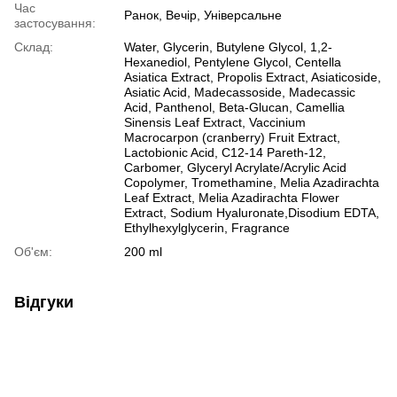
Час
Ранок, Вечір, Універсальне
застосування:
Склад:
Water, Glycerin, Butylene Glycol, 1,2-
Hexanediol, Pentylene Glycol, Centella
Asiatica Extract, Propolis Extract, Asiaticoside,
Asiatic Acid, Madecassoside, Madecassic
Acid, Panthenol, Beta-Glucan, Camellia
Sinensis Leaf Extract, Vaccinium
Macrocarpon (cranberry) Fruit Extract,
Lactobionic Acid, C12-14 Pareth-12,
Carbomer, Glyceryl Acrylate/Acrylic Acid
Copolymer, Tromethamine, Melia Azadirachta
Leaf Extract, Melia Azadirachta Flower
Extract, Sodium Hyaluronate,Disodium EDTA,
Ethylhexylglycerin, Fragrance
Об'єм:
200 ml
Відгуки