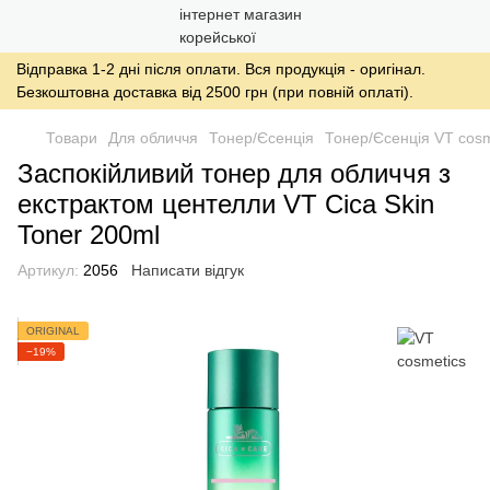
Відправка 1-2 дні після оплати. Вся продукція - оригінал.
Безкоштовна доставка від 2500 грн (при повній оплаті).
Товари
Для обличчя
Тонер/Єсенція
Тонер/Єсенція VT cosm
Заспокійливий тонер для обличчя з
екстрактом центелли VT Cica Skin
Toner 200ml
Артикул:
2056
Написати відгук
ORIGINAL
−19%