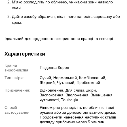
М'яко розподіліть по обличчю, уникаючи зони навколо
очей.
Дайте засобу вбратися, після чого нанесіть сироватку або
крем.
Ідеальний для щоденного використання вранці та ввечері.
Характеристики
Країна
Південна Корея
виробництва:
Тип шкіри:
Сухий, Нормальний, Комбінований,
Жирний, Чутливий, Проблемний
Призначення:
Відновлення, Для сяйва шкіри,
Заспокоєння, Зволоження, Зменшення
чутливості, Тонізація
Спосіб
Рівномірно розподіліть по обличчю і шиї
застосування:
руками або за допомогою ватного диска.
Продовжити нанесення наступних єтапів
догляду приблизно через 5 хвилин