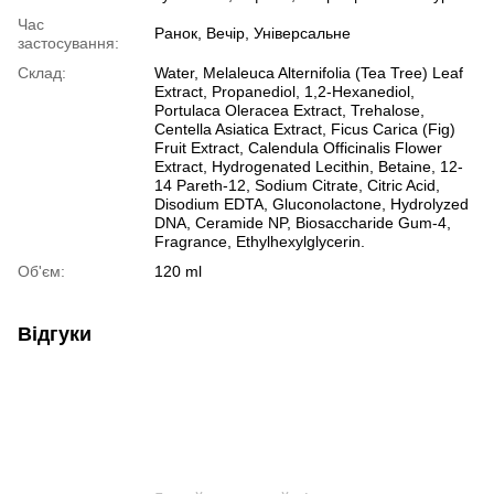
Час
Ранок, Вечір, Універсальне
застосування:
Склад:
Water, Melaleuca Alternifolia (Tea Tree) Leaf
Extract, Propanediol, 1,2-Hexanediol,
Portulaca Oleracea Extract, Trehalose,
Centella Asiatica Extract, Ficus Carica (Fig)
Fruit Extract, Calendula Officinalis Flower
Extract, Hydrogenated Lecithin, Betaine, 12-
14 Pareth-12, Sodium Citrate, Citric Acid,
Disodium EDTA, Gluconolactone, Hydrolyzed
DNA, Ceramide NP, Biosaccharide Gum-4,
Fragrance, Ethylhexylglycerin.
Об'єм:
120 ml
Відгуки