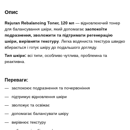
Опис
Rejuran Rebalancing Toner, 120 мл
— відновлюючий тонер
для балансування шкіри, який допомагає
заспокоїти
подразнення, зволожити та підтримати регенерацію
шкіри, вирівняти текстуру
. Легка водяниста текстура швидко
вбирається і готує шкіру до подальшого догляду.
Тип шкіри:
всі типи, особливо чутлива, проблемна та
реактивна.
Переваги:
заспокоює подразнення та почервоніння
підтримує відновлення шкіри
зволожує та освіжає
допомагає балансувати шкіру
вирівнює текстуру