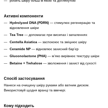
робить шкіру більш м’якою та доглянутою
Активні компоненти
Hydrolyzed DNA (PDRN)
— стимулює регенерацію та
відновлення шкіри
Tea Tree
— допомагає при висипах і запаленнях
Centella Asiatica
— заспокоює та зміцнює шкіру
Ceramide NP
— відновлює захисний бар’єр
Gluconolactone (PHA)
— м’яко вирівнює текстуру шкіри
Betaine + Trehalose
— зволоження і захист від сухості
Спосіб застосування
Нанеси на очищену шкіру руками або ватним диском.
Використовуй щодня вранці та ввечері.
Кому підходить