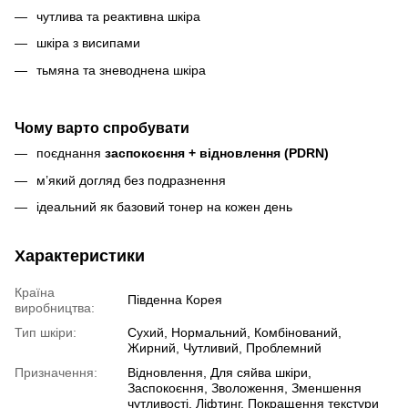
чутлива та реактивна шкіра
шкіра з висипами
тьмяна та зневоднена шкіра
Чому варто спробувати
поєднання
заспокоєння + відновлення (PDRN)
м’який догляд без подразнення
ідеальний як базовий тонер на кожен день
Характеристики
Країна
Південна Корея
виробництва:
Тип шкіри:
Сухий, Нормальний, Комбінований,
Жирний, Чутливий, Проблемний
Призначення:
Відновлення, Для сяйва шкіри,
Заспокоєння, Зволоження, Зменшення
чутливості, Ліфтинг, Покращення текстури