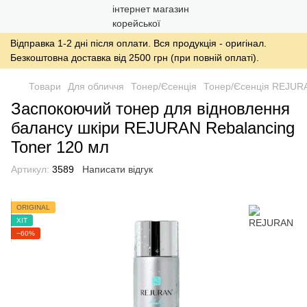
Відправка 1-2 дні після оплати. Вся продукція - оригінал.
Безкоштовна доставка від 2500 грн (при повній оплаті).
Товари
Для обличчя
Тонер/Єсенція
Тонер/Єсенція REJUR
Заспокоючий тонер для відновлення
балансу шкіри REJURAN Rebalancing
Toner 120 мл
Артикул:
3589
Написати відгук
ORIGINAL
ХІТ
−60%