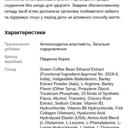
схуднення без шкоди для здоров’я. Завдяки збалансованому
складу засіб м’яко допомагає організму позбавитися зайвого
та підтримує тонус у період дієти чи активного способу життя.
Характеристики
Призначення
Антиоксидатна властивість, Загальне
добавки
оздоровлення
Країна
Південна Корея
виробник
Склад
Green Coffee Bean Ethanol Extract
(Functional Ingredient Approval No. 2018-6,
India), Indigestible Maltodextrin, Barley
Extract Powder (Italy), L-Arginine, Barley
Flavor (Other Syrup, Propylene Glycol,
Tricalcium Phosphate, 15 Kinds of Synthetic
Flavor, Alcohol, Triacetin), Chicory Root
Extract, Sodium Citrate, Vitamin B1
Hydrochloride, Vitamin B6 Hydrochloride, Fish
Collagen (Vietnam), Hyaluronic Acid,
Hydrolyzed Elastin (USA), Amino Acid Blend
(L-Glutamine, L-Leucine, L-Phenylalanine, L-
Lysine Hydrochloride, L-Valine, L-Threonine,