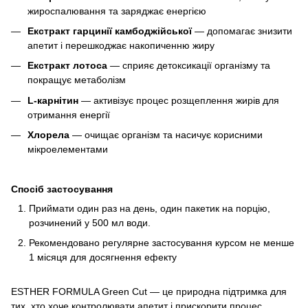
жироспалювання та заряджає енергією
Екстракт гарцинії камбоджійської
— допомагає знизити
апетит і перешкоджає накопиченню жиру
Екстракт лотоса
— сприяє детоксикації організму та
покращує метаболізм
L-карнітин
— активізує процес розщеплення жирів для
отримання енергії
Хлорела
— очищає організм та насичує корисними
мікроелементами
Спосіб застосування
Приймати один раз на день, один пакетик на порцію,
розчинений у 500 мл води.
Рекомендовано регулярне застосування курсом не менше
1 місяця для досягнення ефекту
ESTHER FORMULA Green Cut — це природна підтримка для
тих, хто хоче контролювати апетит і прискорити процес