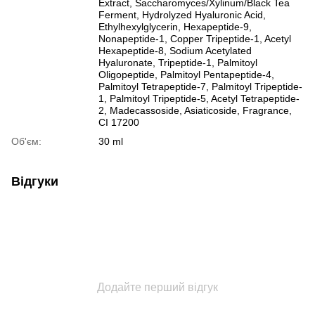
Extract, Saccharomyces/Xylinum/Black Tea
Ferment, Hydrolyzed Hyaluronic Acid,
Ethylhexylglycerin, Hexapeptide-9,
Nonapeptide-1, Copper Tripeptide-1, Acetyl
Hexapeptide-8, Sodium Acetylated
Hyaluronate, Tripeptide-1, Palmitoyl
Oligopeptide, Palmitoyl Pentapeptide-4,
Palmitoyl Tetrapeptide-7, Palmitoyl Tripeptide-
1, Palmitoyl Tripeptide-5, Acetyl Tetrapeptide-
2, Madecassoside, Asiaticoside, Fragrance,
CI 17200
Об'єм:
30 ml
Відгуки
Додайте перший відгук