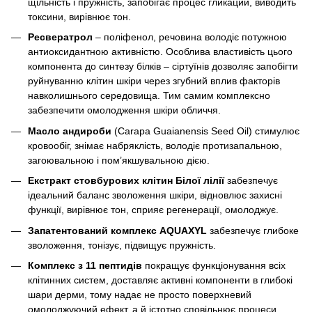
щільність і пружність, запобігає процес гликации, виводить
токсини, вирівнює тон.
Ресвератрол
– поліфенол, речовина володіє потужною
антиоксидантною активністю. Особлива властивість цього
компонента до синтезу білків – сіртуїнів дозволяє запобігти
руйнуванню клітин шкіри через згубний вплив факторів
навколишнього середовища. Тим самим комплексно
забезпечити омолодження шкіри обличчя.
Масло андироби
(Carapa Guaianensis Seed Oil) стимулює
кровообіг, знімає набряклість, володіє протизапальною,
загоювальною і пом’якшувальною дією.
Екстракт стовбурових клітин Білої лілії
забезпечує
ідеальний баланс зволоження шкіри, відновлює захисні
функції, вирівнює тон, сприяє регенерації, омолоджує.
Запатентований комплекс AQUAXYL
забезпечує глибоке
зволоження, тонізує, підвищує пружність.
Комплекс з 11 пептидів
покращує функціонування всіх
клітинних систем, доставляє активні компоненти в глибокі
шари дерми, тому надає не просто поверхневий
омолоджуючий ефект, а й істотно сповільнює процеси