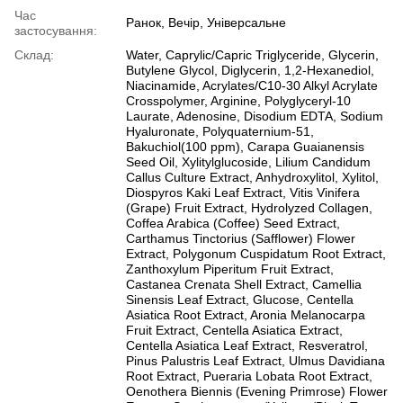
Час
Ранок, Вечір, Універсальне
застосування:
Склад:
Water, Caprylic/Capric Triglyceride, Glycerin,
Butylene Glycol, Diglycerin, 1,2-Hexanediol,
Niacinamide, Acrylates/C10-30 Alkyl Acrylate
Crosspolymer, Arginine, Polyglyceryl-10
Laurate, Adenosine, Disodium EDTA, Sodium
Hyaluronate, Polyquaternium-51,
Bakuchiol(100 ppm), Carapa Guaianensis
Seed Oil, Xylitylglucoside, Lilium Candidum
Callus Culture Extract, Anhydroxylitol, Xylitol,
Diospyros Kaki Leaf Extract, Vitis Vinifera
(Grape) Fruit Extract, Hydrolyzed Collagen,
Coffea Arabica (Coffee) Seed Extract,
Carthamus Tinctorius (Safflower) Flower
Extract, Polygonum Cuspidatum Root Extract,
Zanthoxylum Piperitum Fruit Extract,
Castanea Crenata Shell Extract, Camellia
Sinensis Leaf Extract, Glucose, Centella
Asiatica Root Extract, Aronia Melanocarpa
Fruit Extract, Centella Asiatica Extract,
Centella Asiatica Leaf Extract, Resveratrol,
Pinus Palustris Leaf Extract, Ulmus Davidiana
Root Extract, Pueraria Lobata Root Extract,
Oenothera Biennis (Evening Primrose) Flower