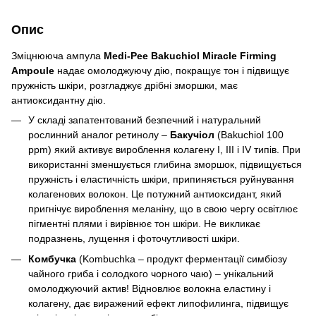
Опис
Зміцнююча ампула
Medi-Pee Bakuchiol Miracle Firming
Ampoule
надає омолоджуючу дію, покращує тон і підвищує
пружність шкіри, розгладжує дрібні зморшки, має
антиоксидантну дію.
У складі запатентований безпечний і натуральний
рослинний аналог ретинолу –
Бакучіол
(Bakuchiol 100
ppm) який активує вироблення колагену I, III і IV типів. При
використанні зменшується глибина зморшок, підвищується
пружність і еластичність шкіри, припиняється руйнування
колагенових волокон. Це потужний антиоксидант, який
пригнічує вироблення меланіну, що в свою чергу освітлює
пігментні плями і вирівнює тон шкіри. Не викликає
подразнень, лущення і фоточутливості шкіри.
Комбучка
(Kombuchka – продукт ферментації симбіозу
чайного гриба і солодкого чорного чаю) – унікальний
омолоджуючий актив! Відновлює волокна еластину і
колагену, дає виражений ефект липофилинга, підвищує