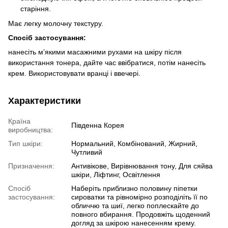
старіння.
Має легку молочну текстуру.
Спосіб застосування:
нанесіть м’якими масажними рухами на шкіру після
використання тонера, дайте час ввібратися, потім нанесіть
крем. Використовувати вранці і ввечері.
Характеристики
Країна
Південна Корея
виробництва:
Тип шкіри:
Нормальний, Комбінований, Жирний,
Чутливий
Призначення:
Антивікове, Вирівнювання тону, Для сяйва
шкіри, Ліфтинг, Освітлення
Спосіб
Наберіть приблизно половину піпетки
застосування:
сироватки та рівномірно розподіліть її по
обличчю та шиї, легко поплескайте до
повного вбирання. Продовжіть щоденний
догляд за шкірою нанесенням крему.