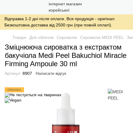
Відправка 1-2 дні після оплати. Вся продукція - оригінал.
Безкоштовна доставка від 2500 грн (при повній оплаті).
Товари
Для обличчя
Сироватки
Сироватки MEDI PEEL
Змі
Зміцнююча сироватка з екстрактом
бакучіола Medi Peel Bakuchiol Miracle
Firming Ampoule 30 ml
Артикул:
8907
Написати відгук
ORIGINAL