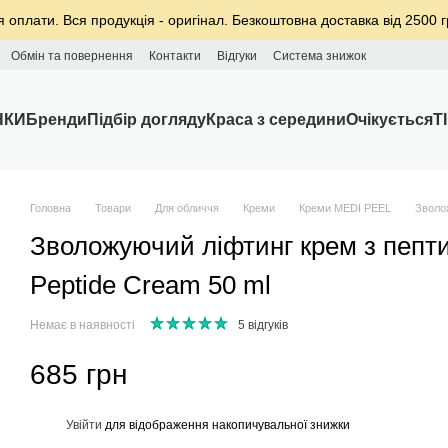
я оплати. Вся продукція - оригінал. Безкоштовна доставка від 2500 г
Обмін та повернення
Контакти
Відгуки
Система знижок
НКИ
Бренди
Підбір догляду
Краса з середини
Очікується
T
Головна
Товари
Для обличчя
Креми
Креми MEDI PEEL
Зволо
Зволожуючий ліфтинг крем з пепт
Peptide Cream 50 ml
Немає в наявності
5 відгуків
685 грн
%
Увійти
для відображення накопичувальної знижки