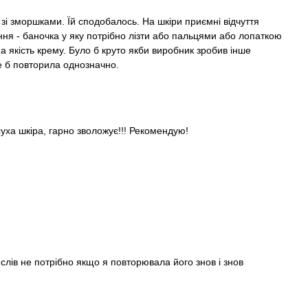
і зморшками. Їй сподобалось. На шкіри приємні відчуття
ння - баночка у яку потрібно лізти або пальцями або лопаткою
а якість крему. Було б круто якби виробник зробив інше
е б повторила однозначно.
суха шкіра, гарно зволожує!!! Рекомендую!
слів не потрібно якщо я повторювала його знов і знов