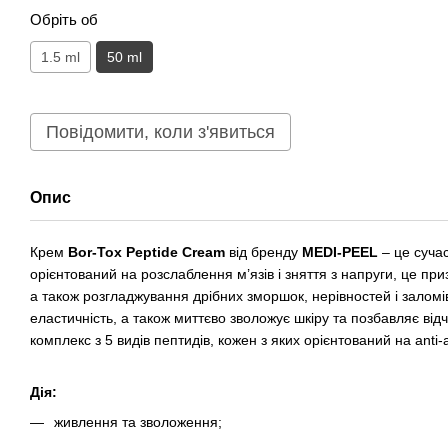
Обріть об
1.5 ml
50 ml
Повідомити, коли з'явиться
Опис
Крем
Bor-Tox Peptide Cream
від бренду
MEDI-PEEL
– це суча
орієнтований на розслаблення м’язів і зняття з напруги, це п
а також розгладжування дрібних зморшок, нерівностей і заломі
еластичність, а також миттєво зволожує шкіру та позбавляє від
комплекс з 5 видів пептидів, кожен з яких орієнтований на anti-
Дія:
живлення та зволоження;