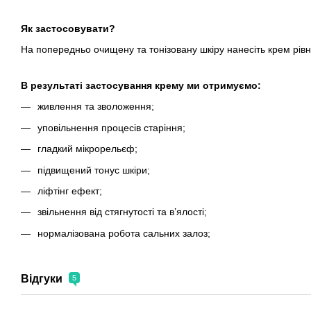
Як застосовувати?
На попередньо очищену та тонізовану шкіру нанесіть крем рі
В результаті застосування крему ми отримуємо:
живлення та зволоження;
уповільнення процесів старіння;
гладкий мікрорельєф;
підвищений тонус шкіри;
ліфтінг ефект;
звільнення від стягнутості та в’ялості;
нормалізована робота сальних залоз;
Відгуки
5