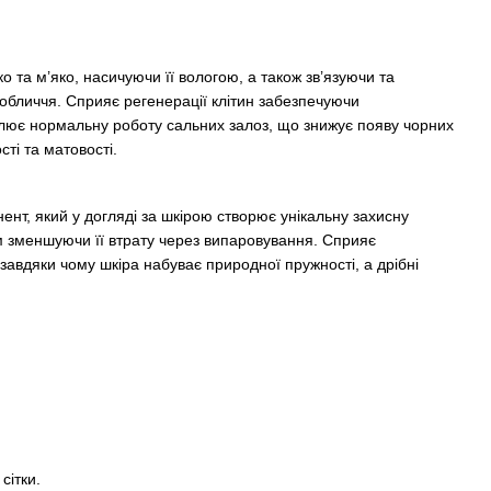
 та м’яко, насичуючи її вологою, а також зв’язуючи та
обличчя. Сприяє регенерації клітин забезпечуючи
лює нормальну роботу сальних залоз, що знижує появу чорних
сті та матовості.
нт, який у догляді за шкірою створює унікальну захисну
им зменшуючи її втрату через випаровування. Сприяє
авдяки чому шкіра набуває природної пружності, а дрібні
сітки.