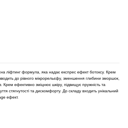
сна ліфтинг формула, яка надає експрес ефект ботоксу. Крем
ризводить до рівного мікрорельєфу, зменшення глибини зморшок,
в. Крем ефективно зміцнює шкіру, підвищує пружність та
чуття стягнутості та дискомфорту. До складу входить унікальний
age ефект.