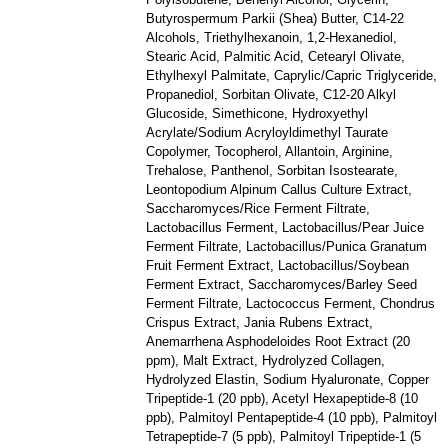
Butyrospermum Parkii (Shea) Butter, C14-22
Alcohols, Triethylhexanoin, 1,2-Hexanediol,
Stearic Acid, Palmitic Acid, Cetearyl Olivate,
Ethylhexyl Palmitate, Caprylic/Capric Triglyceride,
Propanediol, Sorbitan Olivate, C12-20 Alkyl
Glucoside, Simethicone, Hydroxyethyl
Acrylate/Sodium Acryloyldimethyl Taurate
Copolymer, Tocopherol, Allantoin, Arginine,
Trehalose, Panthenol, Sorbitan Isostearate,
Leontopodium Alpinum Callus Culture Extract,
Saccharomyces/Rice Ferment Filtrate,
Lactobacillus Ferment, Lactobacillus/Pear Juice
Ferment Filtrate, Lactobacillus/Punica Granatum
Fruit Ferment Extract, Lactobacillus/Soybean
Ferment Extract, Saccharomyces/Barley Seed
Ferment Filtrate, Lactococcus Ferment, Chondrus
Crispus Extract, Jania Rubens Extract,
Anemarrhena Asphodeloides Root Extract (20
ppm), Malt Extract, Hydrolyzed Collagen,
Hydrolyzed Elastin, Sodium Hyaluronate, Copper
Tripeptide-1 (20 ppb), Acetyl Hexapeptide-8 (10
ppb), Palmitoyl Pentapeptide-4 (10 ppb), Palmitoyl
Tetrapeptide-7 (5 ppb), Palmitoyl Tripeptide-1 (5