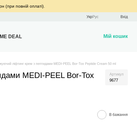
рн (при повній оплаті).
Укр
Рус
Вхід
Мій кошик
IME DEAL
жуючий ліфтинг крем з пептидами MEDI-PEEL Bor-Tox Peptide Cream 50 ml
идами MEDI-PEEL Bor-Tox
Артикул
9677
В бажання