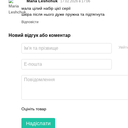
Maria Leshchuk
17.02.2026 в 17:06
мала цілий набір цієї серії
шкіра після нього дуже пружна та підтягнута
Відповісти
Новий відгук або коментар
Увійт
Оцініть товар
Надіслати