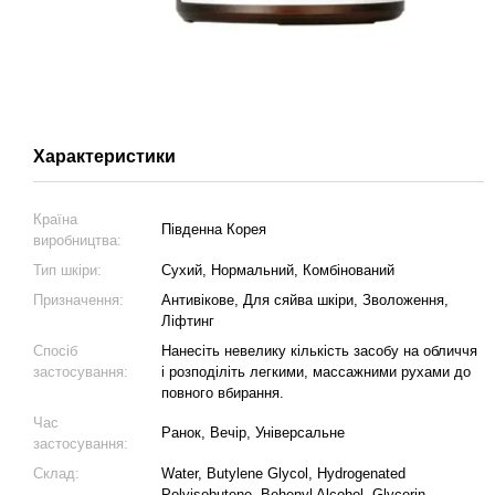
Характеристики
Країна
Південна Корея
виробництва:
Тип шкіри:
Сухий, Нормальний, Комбінований
Призначення:
Антивікове, Для сяйва шкіри, Зволоження,
Ліфтинг
Спосіб
Нанесіть невелику кількість засобу на обличчя
застосування:
і розподіліть легкими, массажними рухами до
повного вбирання.
Час
Ранок, Вечір, Універсальне
застосування:
Склад:
Water, Butylene Glycol, Hydrogenated
Polyisobutene, Behenyl Alcohol, Glycerin,