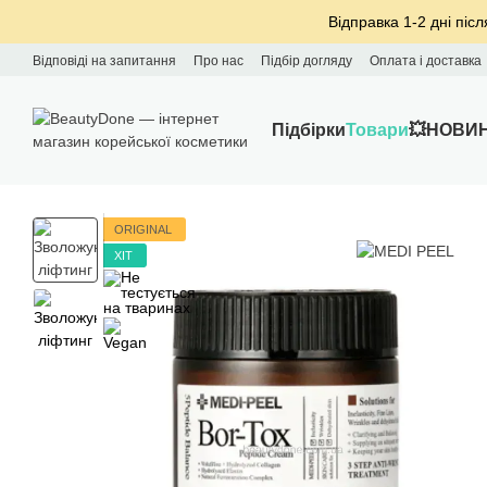
Перейти до основного контенту
Відправка 1-2 дні післ
Відповіді на запитання
Про нас
Підбір догляду
Оплата і доставка
Підбірки
Товари
💥НОВИ
ORIGINAL
ХІТ