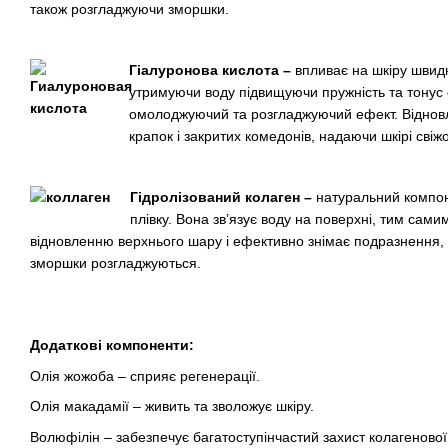
також розгладжуючи зморшки.
Гіалуронова кислота –
впливає на шкіру швидко
утримуючи воду підвищуючи пружність та тонус 
омолоджуючий та розгладжуючий ефект. Віднов
крапок і закритих комедонів, надаючи шкірі свіжо
Гідролізований колаген –
натуральний компоне
плівку. Вона зв’язує воду на поверхні, тим сам
відновленню верхнього шару і ефективно знімає подразнення, з
зморшки розгладжуються.
Додаткові компоненти:
Олія жожоба – сприяє регенерації.
Олія макадамії – живить та зволожує шкіру.
Волюфілін – забезпечує багатоступінчастий захист колагенової 