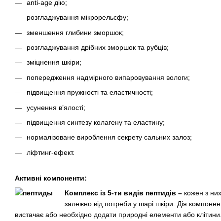
anti-age дію;
розгладжування мікрорельєфу;
зменшення глибини зморшок;
розгладжування дрібних зморшок та рубців;
зміцнення шкіри;
попередження надмірного випаровування вологи;
підвищення пружності та еластичності;
усунення в’ялості;
підвищення синтезу колагену та еластину;
нормалізоване вироблення секрету сальних залоз;
ліфтинг-ефект.
Активні компоненти:
Комплекс із 5-ти видів пептидів –
кожен з ни
залежно від потреби у шарі шкіри. Дія компонент
вистачає або необхідно додати природні елементи або клітини.