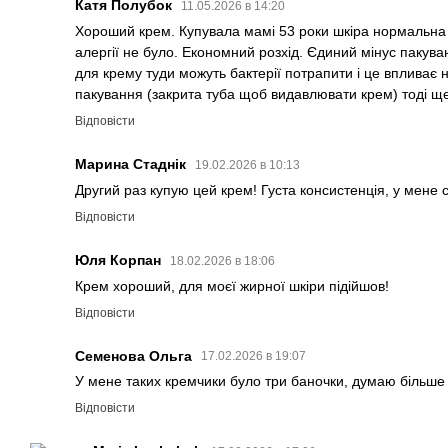
Катя Полубок
11.05.2026 в 14:20
Хороший крем. Купувала мамі 53 роки шкіра нормальна з
алергії не було. Економний розхід. Єдиний мінус пакува
для крему туди можуть бактерії потрапити і це впливає н
пакування (закрита туба щоб видавлювати крем) тоді щ
Відповісти
Марина Стаднік
19.02.2026 в 10:13
Другий раз купую цей крем! Густа консистенція, у мене 
Відповісти
Юля Корпан
18.02.2026 в 18:06
Крем хороший, для моєї жирної шкіри підійшов!
Відповісти
Семенова Ольга
17.02.2026 в 19:07
У мене таких кремчики було три баночки, думаю більше 
Відповісти