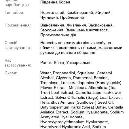
Південна Корея
виробництва:
Тип шкіри:
Нормальний, Комбінований, Жирний,
Чутливий, Проблемний
Призначення:
Відновлення, Живлення, Заспокоєння,
Зволоження, Зменшення чутливості,
Протизапальна дія
Спосіб
Нанесіть невелику кількість засобу на
застосування:
обличчя і розподіліть легкими, массажними
рухами до повного вбирання.
Час
Ранок, Вечір, Універсальне
застосування:
Склад:
Water, Propanediol, Squalane, Cetearyl
Alcohol, Glycerin, Panthenol, Betaine,
Trehalose, Lonicera Japonica (Honeysuckle)
Flower Extract, Melaleuca Alternifolia (Tea
Tree) Leaf Extract, Camellia JaponicaFlower
Extract, Salvia Officinalis (Sage) Leaf Extract,
Helianthus Annuus (Sunflower) Seed Oil,
Butyrospermum Parkii (Shea) Butter, Centella
Asiatica Extract, Sodium Hyaluronațe, Sodium
Acetylated Hyaluronate,
Hydroxypropyltrimonium Hyaluronate,
Hydrolyzed Hyaluronic Acid, Sodium