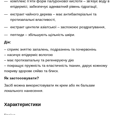
комплекс п’яти форм гіалуронової кислоти – зв’язує воду в
епідермісі, забезпечує адекватний рівень гідратації,
екстракт чайного дерева – має антибактеріальні та
протизапальні властивості,
екстракт центели азіатської – заспокоює роздратування,
пептиди – збільшують щільність шкіри.
Дія:
– сприяє зняттю запалень, подразнень та почервонінь
– насичує епідерміс вологою
– має протизапальну та регенеруючу дію
– покращує пружність та еластичність тканин, дарує кожному
покриву здорове сяйво та блиск.
Як застосовувати?
Засіб можна використовувати як крем або як бальзам
локального нанесення.
Характеристики
Країна