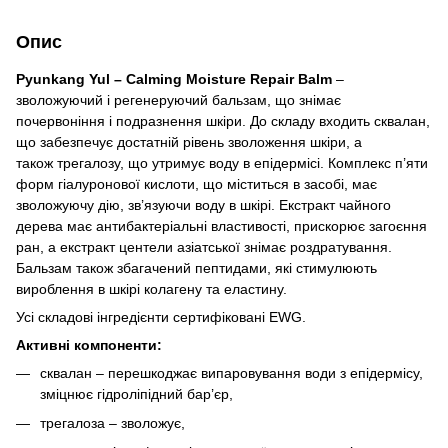
Опис
Pyunkang Yul – Calming Moisture Repair Balm
–
зволожуючий і регенеруючий бальзам, що знімає
почервоніння і подразнення шкіри. До складу входить сквалан,
що забезпечує достатній рівень зволоження шкіри, а
також трегалозу, що утримує воду в епідермісі. Комплекс п’яти
форм гіалуронової кислоти, що міститься в засобі, має
зволожуючу дію, зв’язуючи воду в шкірі. Екстракт чайного
дерева має антибактеріальні властивості, прискорює загоєння
ран, а екстракт центели азіатської знімає роздратування.
Бальзам також збагачений пептидами, які стимулюють
вироблення в шкірі колагену та еластину.
Усі складові інгредієнти сертифіковані EWG.
Активні компоненти:
сквалан – перешкоджає випаровування води з епідермісу,
зміцнює гідроліпідний бар’єр,
трегалоза – зволожує,