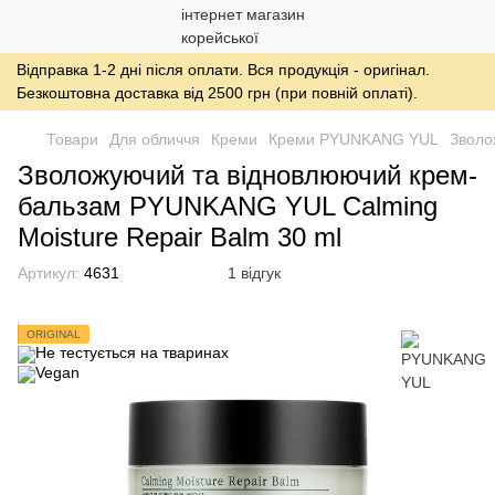
Відправка 1-2 дні після оплати. Вся продукція - оригінал.
Безкоштовна доставка від 2500 грн (при повній оплаті).
Товари
Для обличчя
Креми
Креми PYUNKANG YUL
Зволо
Зволожуючий та відновлюючий крем-
бальзам PYUNKANG YUL Calming
Moisture Repair Balm 30 ml
Артикул:
4631
1 відгук
ORIGINAL