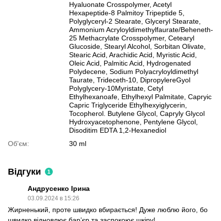
Hyaluonate Crosspolymer, Acetyl
Hexapeptide-8 Palmitoy Tripeptide 5,
Polyglyceryl-2 Stearate, Glyceryl Stearate,
Ammonium Acryloyldimethylfaurate/Beheneth-
25 Methacrylate Crosspolymer, Cetearyl
Glucoside, Stearyl Alcohol, Sorbitan Olivate,
Stearic Acid, Arachidic Acid, Myristic Acid,
Oleic Acid, Palmitic Acid, Hydrogenated
Polydecene, Sodium Polyacryloyldimethyl
Taurate, Trideceth-10, DipropylereGyol
Polyglycery-10Myristate, Cetyl
Ethylhexanoafe, Ethylhexyl Palmitate, Capryic
Capric Triglyceride Ethylhexyiglycerin,
Tocopherol. Butylene Glycol, Capryly Glycol
Hydroxyacetophenone, Pentylene Glycol,
Disoditim EDTA 1,2-Hexanediol
Об'єм:
30 ml
Відгуки
1
Андрусенко Ірина
03.09.2024 в 15:26
Жирненький, проте швидко вбирається! Дуже люблю його, бо
швидко відновлює барʼєр та заспокоює шкіру!