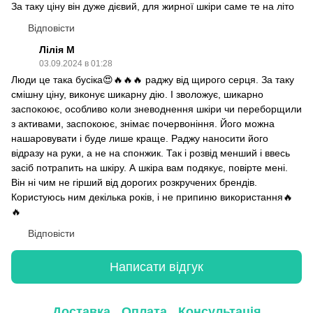
За таку ціну він дуже дієвий, для жирної шкіри саме те на літо
Відповісти
Лілія М
03.09.2024 в 01:28
Люди це така бусіка😍🔥🔥🔥 раджу від щирого серця. За таку
смішну ціну, виконує шикарну дію. І зволожує, шикарно
заспокоює, особливо коли зневоднення шкіри чи переборщили
з активами, заспокоює, знімає почервоніння. Його можна
нашаровувати і буде лише краще. Раджу наносити його
відразу на руки, а не на спонжик. Так і розвід менший і ввесь
засіб потрапить на шкіру. А шкіра вам подякує, повірте мені.
Він ні чим не гірший від дорогих розкручених брендів.
Користуюсь ним декілька років, і не припиню використання🔥
🔥
Відповісти
Написати відгук
Доставка
Оплата
Консультація