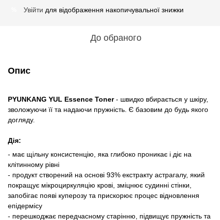
Увійти
для відображення накопичувальної знижки
%
До обраного
Опис
PYUNKANG YUL Essence Toner
- швидко вбирається у шкіру,
зволожуючи її та надаючи пружність. Є базовим до будь якого
догляду.
Дія:
- має щільну консистенцію, яка глибоко проникає і діє на
клітинному рівні
- продукт створений на основі 93% екстракту астрагалу, який
покращує мікроциркуляцію крові, зміцнює судинні стінки,
запобігає появі куперозу та прискорює процес відновлення
епідермісу
- перешкоджає передчасному старінню, підвищує пружність та