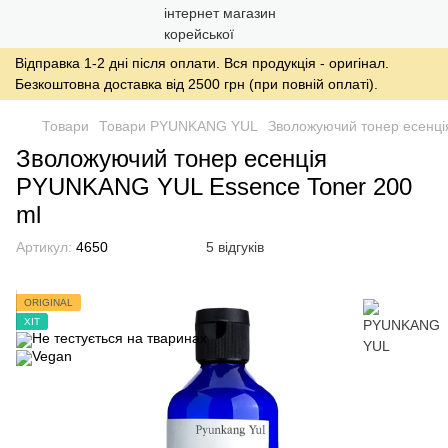
Відправка 1-2 дні після оплати. Вся продукція - оригінал.
Безкоштовна доставка від 2500 грн (при повній оплаті).
Товари
Товари PYUNKANG YUL
Зволожуючий тонер есенці
Зволожуючий тонер есенція
PYUNKANG YUL Essence Toner 200
ml
Артикул:
4650
5 відгуків
ORIGINAL
ХІТ