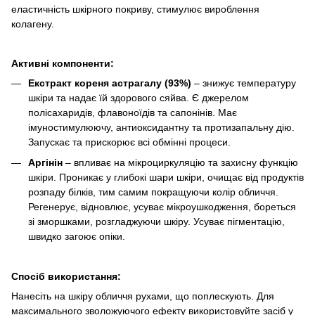
еластичність шкірного покриву, стимулює вироблення
колагену.
Активні компоненти:
Екстракт кореня астрагалу (93%)
– знижує температуру
шкіри та надає їй здорового сяйва. Є джерелом
полісахаридів, флавоноїдів та сапонінів. Має
імуностимулюючу, антиоксидантну та протизапальну дію.
Запускає та прискорює всі обмінні процеси.
Аргінін
– впливає на мікроциркуляцію та захисну функцію
шкіри. Проникає у глибокі шари шкіри, очищає від продуктів
розпаду білків, тим самим покращуючи колір обличчя.
Регенерує, відновлює, усуває мікроушкодження, бореться
зі зморшками, розгладжуючи шкіру. Усуває пігментацію,
швидко загоює опіки.
Спосіб використання:
Нанесіть на шкіру обличчя рухами, що поплескують. Для
максимального зволожуючого ефекту використовуйте засіб у