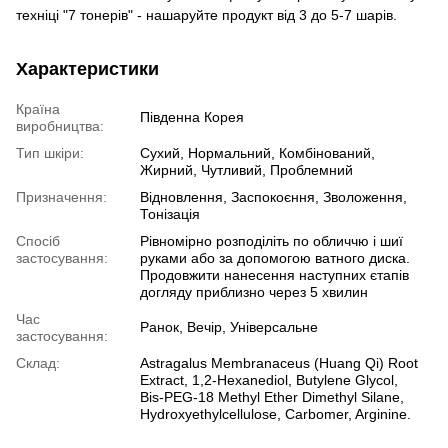
техніці "7 тонерів" - нашаруйте продукт від 3 до 5-7 шарів.
Характеристики
Країна
Південна Корея
виробництва:
Тип шкіри:
Сухий, Нормальний, Комбінований,
Жирний, Чутливий, Проблемний
Призначення:
Відновлення, Заспокоєння, Зволоження,
Тонізація
Спосіб
Рівномірно розподіліть по обличчю і шиї
застосування:
руками або за допомогою ватного диска.
Продовжити нанесення наступних єтапів
догляду приблизно через 5 хвилин
Час
Ранок, Вечір, Універсальне
застосування:
Склад:
Astragalus Membranaceus (Huang Qi) Root
Extract, 1,2-Hexanediol, Butylene Glycol,
Bis-PEG-18 Methyl Ether Dimethyl Silane,
Hydroxyethylcellulose, Carbomer, Arginine.