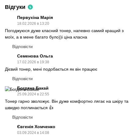
Відгуки
5
Первухіна Марія
18.02.2026 в 13:20
Погоджуюся дуже класний тонер, напевно самий кращий з
моїх, а в мене багато було))і ціна класна
Відповісти
Семенова Ольга
17.02.2026 в 19:38
Дієвий тонер, мені подобається як він працює
Відповісти
Богдана Бакай
25.09.2024 в 22:55
Тонер гарно зволожує. Він дуже комфортно лягає на шкіру та
швидко поглинається 👍
Відповісти
Євгенія Хомченко
03.09.2024 в 14:08