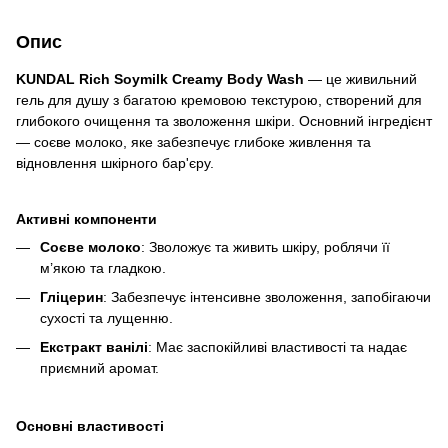
Опис
KUNDAL Rich Soymilk Creamy Body Wash
— це живильний
гель для душу з багатою кремовою текстурою, створений для
глибокого очищення та зволоження шкіри. Основний інгредієнт
— соєве молоко, яке забезпечує глибоке живлення та
відновлення шкірного бар'єру.
Активні компоненти
Соєве молоко
: Зволожує та живить шкіру, роблячи її
м’якою та гладкою.
Гліцерин
: Забезпечує інтенсивне зволоження, запобігаючи
сухості та лущенню.
Екстракт ванілі
: Має заспокійливі властивості та надає
приємний аромат.
Основні властивості