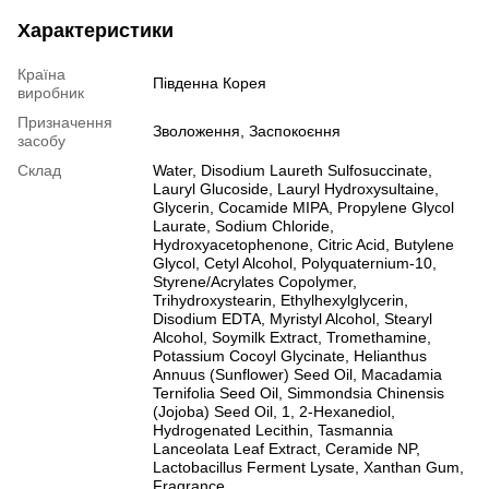
Характеристики
Країна
Південна Корея
виробник
Призначення
Зволоження, Заспокоєння
засобу
Склад
Water, Disodium Laureth Sulfosuccinate,
Lauryl Glucoside, Lauryl Hydroxysultaine,
Glycerin, Cocamide MIPA, Propylene Glycol
Laurate, Sodium Chloride,
Hydroxyacetophenone, Citric Acid, Butylene
Glycol, Cetyl Alcohol, Polyquaternium-10,
Styrene/Acrylates Copolymer,
Trihydroxystearin, Ethylhexylglycerin,
Disodium EDTA, Myristyl Alcohol, Stearyl
Alcohol, Soymilk Extract, Tromethamine,
Potassium Cocoyl Glycinate, Helianthus
Annuus (Sunflower) Seed Oil, Macadamia
Ternifolia Seed Oil, Simmondsia Chinensis
(Jojoba) Seed Oil, 1, 2-Hexanediol,
Hydrogenated Lecithin, Tasmannia
Lanceolata Leaf Extract, Ceramide NP,
Lactobacillus Ferment Lysate, Xanthan Gum,
Fragrance