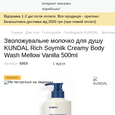
Відправка 1-2 дні після оплати. Вся продукція - оригінал.
Безкоштовна доставка від 2500 грн (при повній оплаті).
Товари
Для тіла
Гелі/скраби
Гелі/скраби KUNDAL
Зволожу
Зволожувальне молочко для душу
KUNDAL Rich Soymilk Creamy Body
Wash Mellow Vanilla 500ml
Артикул:
6869
1 відгук
ORIGINAL