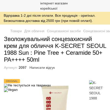
Відправка 1-2 дні після оплати. Вся продукція - оригінал.
Безкоштовна доставка від 2500 грн (при повній оплаті).
Товари
Для обличчя
Сонцезахисні засоби
Сонцезахисні з
Зволожувальний сонцезахисний
крем для обличчя K-SECRET SEOUL
1988 Sun : Pine Tree + Ceramide 50+
PA++++ 50ml
Артикул:
2097
Написати відгук
ORIGINAL