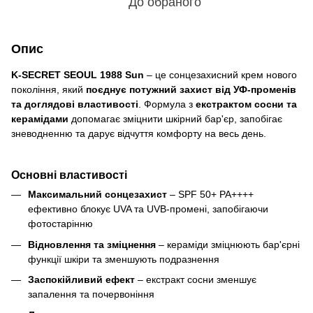
До обраного
Опис
K-SECRET SEOUL 1988 Sun
– це сонцезахисний крем нового
покоління, який
поєднує потужний захист від УФ-променів
та доглядові властивості
. Формула з
екстрактом сосни та
керамідами
допомагає зміцнити шкірний бар'єр, запобігає
зневодненню та дарує відчуття комфорту на весь день.
Основні властивості
Максимальний сонцезахист
– SPF 50+ PA++++
ефективно блокує UVA та UVB-промені, запобігаючи
фотостарінню
Відновлення та зміцнення
– кераміди зміцнюють бар'єрні
функції шкіри та зменшують подразнення
Заспокійливий ефект
– екстракт сосни зменшує
запалення та почервоніння