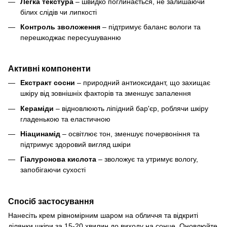
Легка текстура
– швидко поглинається, не залишаючи
білих слідів чи липкості
Контроль зволоження
– підтримує баланс вологи та
перешкоджає пересушуванню
Активні компоненти
Екстракт сосни
– природний антиоксидант, що захищає
шкіру від зовнішніх факторів та зменшує запалення
Кераміди
– відновлюють ліпідний бар'єр, роблячи шкіру
гладенькою та еластичною
Ніацинамід
– освітлює тон, зменшує почервоніння та
підтримує здоровий вигляд шкіри
Гіалуронова кислота
– зволожує та утримує вологу,
запобігаючи сухості
Спосіб застосування
Нанесіть крем рівномірним шаром на обличчя та відкриті
ділянки шкіри за 15-20 хвилин до виходу на сонце. Оновлюйте