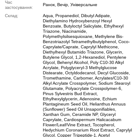
Час
Ранок, Вечір, Універсальне
застосування:
Склад:
Aqua, Propanediol, Dibutyl Adipate,
Diethylamino Hydroxybenzoyl Hexyl
Benzoate, Butyloctyl Salicylate, Ethylhexyl
Triazone, Niacinamide,
Polymethylsilsesquioxane, Methylene Bis-
Benzotriazolyl Tetramethylbutylphenol, Coco-
Caprylate/Caprate, Caprylyl Methicone,
Diethylhexyl Butamido Triazone, Glycerin,
Butylene Glycol, 1,2-Hexanediol, Pentylene
Glycol, Behenyl Alcohol, Poly C10-30 Alkyl
Acrylate, Polyglyceryl-3 Methylglucose
Distearate, Octyldodecanol, Decyl Glucoside,
Tromethamine, Carbomer, Acrylates/C10-30
Alkyl Acrylate Crosspolymer, Sodium Stearoyl
Glutamate, Polyacrylate Crosspolymer-6,
Pinus Sylvestris Bud Extract,
Ethylhexylglycerin, Adenosine, Echium
Plantagineum Seed Oil, Helianthus Annuus
(Sunflower) Seed Oil Unsaponifiables,
Xanthan Gum, Ceramide NP, Glyceryl
Caprylate, Cardiospermum Halicacabum
Flower/Leaf/Vine Extract, Tocopherol,
Hedychium Coronarium Root Extract, Caprylyl
Glycol, Copper Tripeptide-1, Acetyl