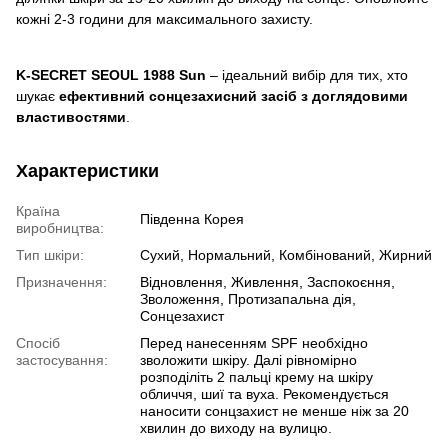
кожні 2-3 години для максимального захисту.
K-SECRET SEOUL 1988 Sun
– ідеальний вибір для тих, хто
шукає
ефективний сонцезахисний засіб з доглядовими
властивостями
.
Характеристики
Країна
Південна Корея
виробництва:
Тип шкіри:
Сухий, Нормальний, Комбінований, Жирний
Призначення:
Відновлення, Живлення, Заспокоєння,
Зволоження, Протизапальна дія,
Сонцезахист
Спосіб
Перед нанесенням SPF необхідно
застосування:
зволожити шкіру. Далі рівномірно
розподіліть 2 пальці крему на шкіру
обличчя, шиї та вуха. Рекомендується
наносити сонцзахист не менше ніж за 20
хвилин до виходу на вулицю.