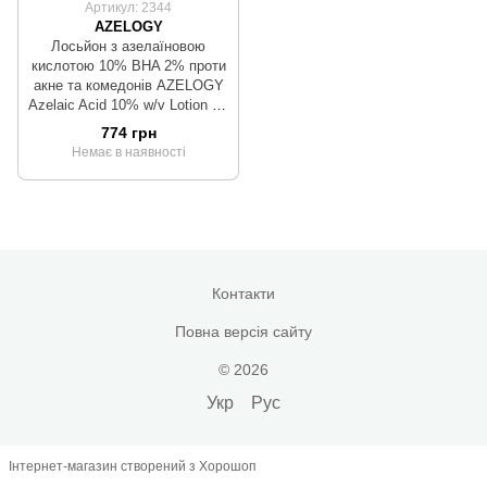
Артикул: 2344
AZELOGY
Лосьйон з азелаїновою
кислотою 10% BHA 2% проти
акне та комедонів AZELOGY
Azelaic Acid 10% w/v Lotion for
problem skin 100 ml
774 грн
Немає в наявності
Контакти
Повна версія сайту
© 2026
Укр
Рус
Інтернет-магазин створений з Хорошоп