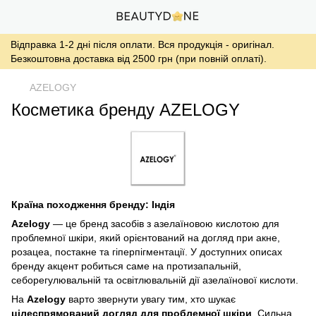
Відправка 1-2 дні після оплати. Вся продукція - оригінал.
Безкоштовна доставка від 2500 грн (при повній оплаті).
AZELOGY
Косметика бренду AZELOGY
Країна походження бренду: Індія
Azelogy
— це бренд засобів з азелаїновою кислотою для
проблемної шкіри, який орієнтований на догляд при акне,
розацеа, постакне та гіперпігментації. У доступних описах
бренду акцент робиться саме на протизапальній,
себорегулювальній та освітлювальній дії азелаїнової кислоти.
На
Azelogy
варто звернути увагу тим, хто шукає
цілеспрямований догляд для проблемної шкіри
. Сильна