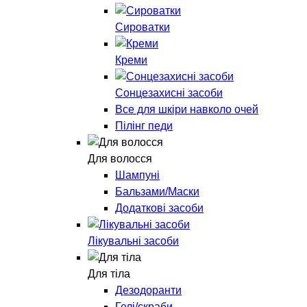
Сироватки
Креми
Сонцезахисні засоби
Все для шкіри навколо очей
Пілінг педи
Для волосся
Шампуні
Бальзами/Маски
Додаткові засоби
Лікувальні засоби
Для тіла
Дезодоранти
Гелі/скраби