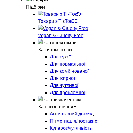
Підбірки
Товари з ТікТок💥
Vegan & Cruelty Free
За типом шкіри
Для сухої
Для нормальної
Для комбінованої
Для жирної
Для чутливої
Для проблемної
За призначенням
Антивіковий догляд
Пігментація/постакне
Купероз/чутливість