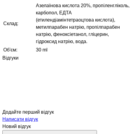
Азелаїнова кислота 20%, пропіленгліколь,
карбопол, ЕДТА
(етилендіамінтетраоцтова кислота),
Склад:
метилпарабен натрію, пропілпарабен
натрію, феноксіетанол, гліцерин,
гідроксид натрію, вода.
Об'єм:
30 ml
Відгуки
Додайте перший відгук
Написати відгук
Новий відгук