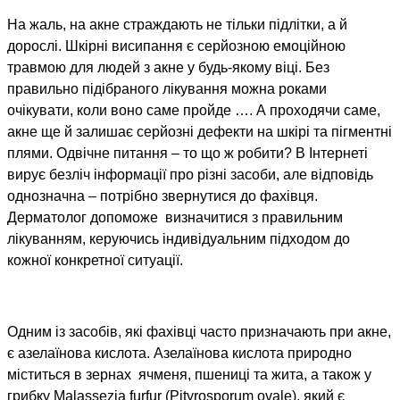
На жаль, на акне страждають не тільки підлітки, а й
дорослі. Шкірні висипання є серйозною емоційною
травмою для людей з акне у будь-якому віці. Без
правильно підібраного лікування можна роками
очікувати, коли воно саме пройде …. А проходячи саме,
акне ще й залишає серйозні дефекти на шкірі та пігментні
плями. Одвічне питання – то що ж робити? В Інтернеті
вирує безліч інформації про різні засоби, але відповідь
однозначна – потрібно звернутися до фахівця.
Дерматолог допоможе визначитися з правильним
лікуванням, керуючись індивідуальним підходом до
кожної конкретної ситуації.
Одним із засобів, які фахівці часто призначають при акне,
є азелаїнова кислота. Азелаїнова кислота природно
міститься в зернах ячменя, пшениці та жита, а також у
грибку Malassezia furfur (Pityrosporum ovale), який є