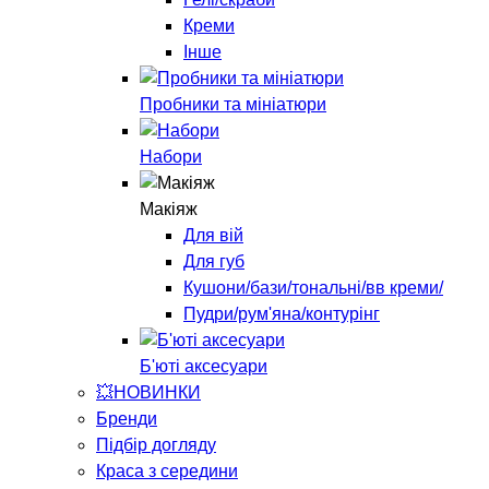
Креми
Інше
Пробники та мініатюри
Набори
Макіяж
Для вій
Для губ
Кушони/бази/тональні/вв креми/
Пудри/рум'яна/контурінг
Б'юті аксесуари
💥НОВИНКИ
Бренди
Підбір догляду
Краса з середини