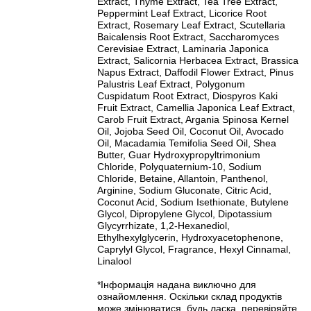
Extract, Thyme Extract, Tea Tree Extract,
Peppermint Leaf Extract, Licorice Root
Extract, Rosemary Leaf Extract, Scutellaria
Baicalensis Root Extract, Saccharomyces
Cerevisiae Extract, Laminaria Japonica
Extract, Salicornia Herbacea Extract, Brassica
Napus Extract, Daffodil Flower Extract, Pinus
Palustris Leaf Extract, Polygonum
Cuspidatum Root Extract, Diospyros Kaki
Fruit Extract, Camellia Japonica Leaf Extract,
Carob Fruit Extract, Argania Spinosa Kernel
Oil, Jojoba Seed Oil, Coconut Oil, Avocado
Oil, Macadamia Temifolia Seed Oil, Shea
Butter, Guar Hydroxypropyltrimonium
Chloride, Polyquaternium-10, Sodium
Chloride, Betaine, Allantoin, Panthenol,
Arginine, Sodium Gluconate, Citric Acid,
Coconut Acid, Sodium Isethionate, Butylene
Glycol, Dipropylene Glycol, Dipotassium
Glycyrrhizate, 1,2-Hexanediol,
Ethylhexylglycerin, Hydroxyacetophenone,
Caprylyl Glycol, Fragrance, Hexyl Cinnamal,
Linalool
*Інформація надана виключно для
ознайомлення. Оскільки склад продуктів
може змінюватися, будь ласка, перевіряйте