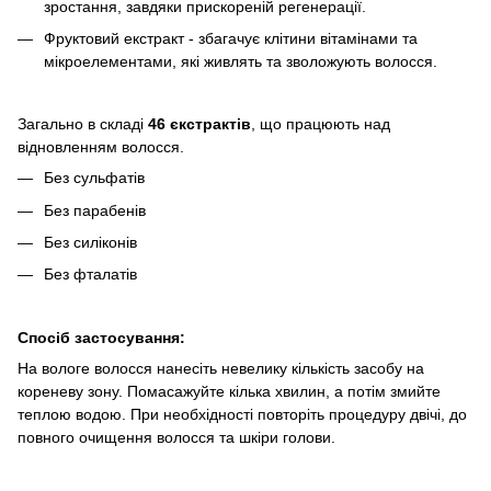
зростання, завдяки прискореній регенерації.
Фруктовий екстракт - збагачує клітини вітамінами та
мікроелементами, які живлять та зволожують волосся.
Загально в складі
46 єкстрактів
, що працюють над
відновленням волосся.
Без сульфатів
Без парабенів
Без силіконів
Без фталатів
Спосіб застосування:
На вологе волосся нанесіть невелику кількість засобу на
кореневу зону. Помасажуйте кілька хвилин, а потім змийте
теплою водою. При необхідності повторіть процедуру двічі, до
повного очищення волосся та шкіри голови.