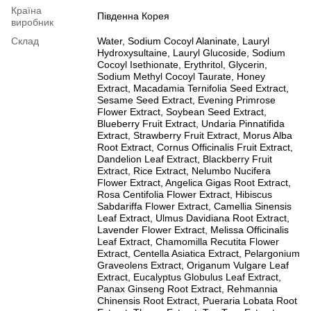
Країна
Південна Корея
виробник
Склад
Water, Sodium Cocoyl Alaninate, Lauryl
Hydroxysultaine, Lauryl Glucoside, Sodium
Cocoyl Isethionate, Erythritol, Glycerin,
Sodium Methyl Cocoyl Taurate, Honey
Extract, Macadamia Ternifolia Seed Extract,
Sesame Seed Extract, Evening Primrose
Flower Extract, Soybean Seed Extract,
Blueberry Fruit Extract, Undaria Pinnatifida
Extract, Strawberry Fruit Extract, Morus Alba
Root Extract, Cornus Officinalis Fruit Extract,
Dandelion Leaf Extract, Blackberry Fruit
Extract, Rice Extract, Nelumbo Nucifera
Flower Extract, Angelica Gigas Root Extract,
Rosa Centifolia Flower Extract, Hibiscus
Sabdariffa Flower Extract, Camellia Sinensis
Leaf Extract, Ulmus Davidiana Root Extract,
Lavender Flower Extract, Melissa Officinalis
Leaf Extract, Chamomilla Recutita Flower
Extract, Centella Asiatica Extract, Pelargonium
Graveolens Extract, Origanum Vulgare Leaf
Extract, Eucalyptus Globulus Leaf Extract,
Panax Ginseng Root Extract, Rehmannia
Chinensis Root Extract, Pueraria Lobata Root