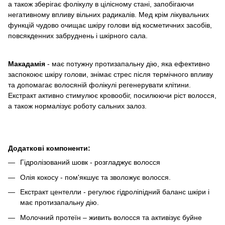
а також зберігає фолікулу в цілісному стані, запобігаючи
негативному впливу вільних радикалів. Мед крім лікувальних
функцій чудово очищає шкіру голови від косметичних засобів,
повсякденних забруднень і шкірного сала.
Макадамія
- має потужну протизапальну дію, яка ефективно
заспокоює шкіру голови, знімає стрес після термічного впливу
та допомагає волосяній фолікулі регенерувати клітини.
Екстракт активно стимулює кровообіг, посилюючи ріст волосся,
а також нормалізує роботу сальних залоз.
Додаткові компоненти:
Гідролізований шовк - розгладжує волосся
Олія кокосу - пом'якшує та зволожує волосся.
Екстракт центелли - регулює гідроліпідний баланс шкіри і
має протизапальну дію.
Молочний протеїн – живить волосся та активізує буйне