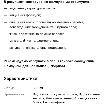
В результаті застосування шампуню ми отримуємо:
відновлену структуру волосся
зміцнення фолікули;
очищення шкіри голови від косметичних засобів,
повсякденних забруднень та шкірного сала;
живе, еластичне та пружне волосся;
м'якість, блиск та шовковистість;
рятування від запалень і подразнень.
Рекомендуємо чергувати в парі з глибоко-очищуючим
шампунем, для нормалізації жирності.
Характеристики
Об'єм:
500 ml
Призначення:
Від ломкості і сухості локонів, Від посичених
кінчиків, Для відновлення, Розгладження і
блиск, Без сульфатів