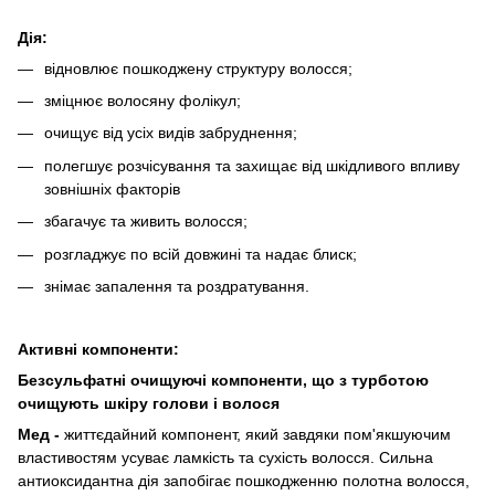
Дія:
відновлює пошкоджену структуру волосся;
зміцнює волосяну фолікул;
очищує від усіх видів забруднення;
полегшує розчісування та захищає від шкідливого впливу
зовнішніх факторів
збагачує та живить волосся;
розгладжує по всій довжині та надає блиск;
знімає запалення та роздратування.
Активні компоненти:
Безсульфатні очищуючі компоненти, що з турботою
очищують шкіру голови і волося
Мед -
життєдайний компонент, який завдяки пом'якшуючим
властивостям усуває ламкість та сухість волосся. Сильна
антиоксидантна дія запобігає пошкодженню полотна волосся,