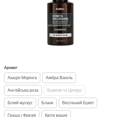
Аромат
Акація Морінга
Амбра Ваніль
Англійська роза
Базилік та Цитрус
Білий мускус
Бланк
Весільний Букет
Груша і Фрезія
Квіти вишні