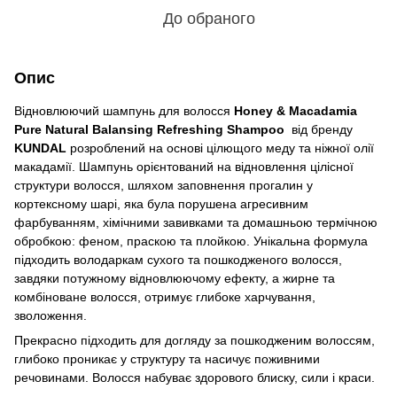
До обраного
Опис
Відновлюючий шампунь для волосся
Honey & Macadamia
Pure Natural Balansing Refreshing Shampoo
від бренду
KUNDAL
розроблений на основі цілющого меду та ніжної олії
макадамії. Шампунь орієнтований на відновлення цілісної
структури волосся, шляхом заповнення прогалин у
кортексному шарі, яка була порушена агресивним
фарбуванням, хімічними завивками та домашньою термічною
обробкою: феном, праскою та плойкою. Унікальна формула
підходить володаркам сухого та пошкодженого волосся,
завдяки потужному відновлюючому ефекту, а жирне та
комбіноване волосся, отримує глибоке харчування,
зволоження.
Прекрасно підходить для догляду за пошкодженим волоссям,
глибоко проникає у структуру та насичує поживними
речовинами. Волосся набуває здорового блиску, сили і краси.