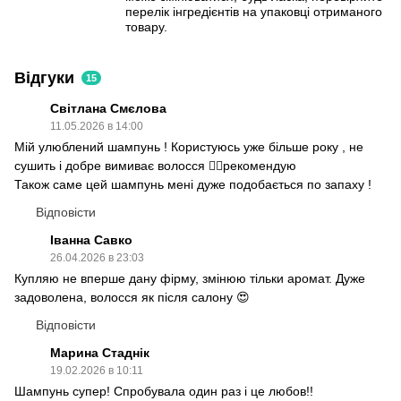
перелік інгредієнтів на упаковці отриманого
товару.
Відгуки
15
Світлана Смєлова
11.05.2026 в 14:00
Мій улюблений шампунь ! Користуюсь уже більше року , не
сушить і добре вимиває волосся 👍🏻рекомендую
Також саме цей шампунь мені дуже подобається по запаху !
Відповісти
Іванна Савко
26.04.2026 в 23:03
Купляю не вперше дану фірму, змінюю тільки аромат. Дуже
задоволена, волосся як після салону 😍
Відповісти
Марина Стаднік
19.02.2026 в 10:11
Шампунь супер! Спробувала один раз і це любов!!