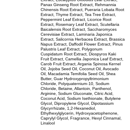
Panax Ginseng Root Extract, Rehmannia
Chinensis Root Extract, Pueraria Lobata Root
Extract, Thyme Extract, Tea Tree Extract,
Peppermint Leaf Extract, Licorice Root
Extract, Rosemary Leaf Extract, Scutellaria
Baicalensis Root Extract, Saccharomyces
Cerevisiae Extract, Laminaria Japonica
Extract, Salicornia Herbacea Extract, Brassica
Napus Extract, Daffodil Flower Extract, Pinus
Palustris Leaf Extract, Polygonum
Cuspidatum Root Extract, Diospyros Kaki
Fruit Extract, Camellia Japonica Leaf Extract,
Carob Fruit Extract, Argania Spinosa Kernel
Oil, Jojoba Seed Oil, Coconut Oil, Avocado
Oil, Macadamia Temifolia Seed Oil, Shea
Butter, Guar Hydroxypropyltrimonium
Chloride, Polyquaternium-10, Sodium
Chloride, Betaine, Allantoin, Panthenol,
Arginine, Sodium Gluconate, Citric Acid,
Coconut Acid, Sodium Isethionate, Butylene
Glycol, Dipropylene Glycol, Dipotassium
Glycyrrhizate, 1,2-Hexanediol,
Ethylhexylglycerin, Hydroxyacetophenone,
Caprylyl Glycol, Fragrance, Hexyl Cinnamal,
Linalool