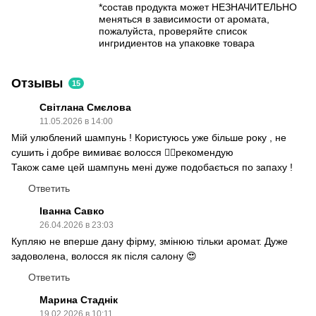
*состав продукта может НЕЗНАЧИТЕЛЬНО
меняться в зависимости от аромата,
пожалуйста, проверяйте список
ингридиентов на упаковке товара
Отзывы
15
Світлана Смєлова
11.05.2026 в 14:00
Мій улюблений шампунь ! Користуюсь уже більше року , не
сушить і добре вимиває волосся 👍🏻рекомендую
Також саме цей шампунь мені дуже подобається по запаху !
Ответить
Іванна Савко
26.04.2026 в 23:03
Купляю не вперше дану фірму, змінюю тільки аромат. Дуже
задоволена, волосся як після салону 😍
Ответить
Марина Стаднік
19.02.2026 в 10:11