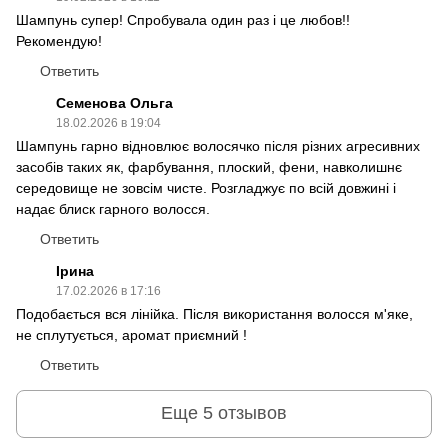
Шампунь супер! Спробувала один раз і це любов!!
Рекомендую!
Ответить
Семенова Ольга
18.02.2026 в 19:04
Шампунь гарно відновлює волосячко після різних агресивних
засобів таких як, фарбування, плоский, фени, навколишнє
середовище не зовсім чисте. Розгладжує по всій довжині і
надає блиск гарного волосся.
Ответить
Ірина
17.02.2026 в 17:16
Подобається вся лінійка. Після використання волосся м'яке,
не сплутується, аромат приємний !
Ответить
Еще 5 отзывов