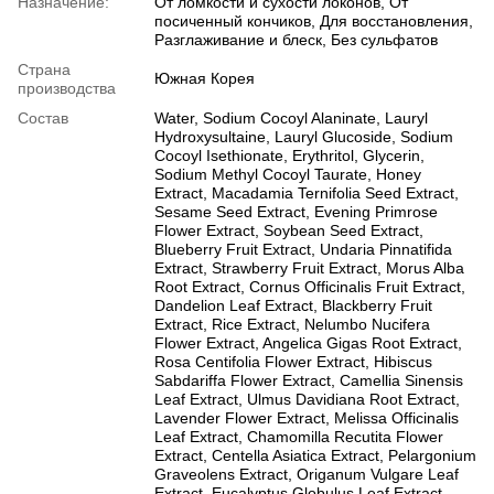
Назначение:
От ломкости и сухости локонов, От
посиченный кончиков, Для восстановления,
Разглаживание и блеск, Без сульфатов
Страна
Южная Корея
производства
Состав
Water, Sodium Cocoyl Alaninate, Lauryl
Hydroxysultaine, Lauryl Glucoside, Sodium
Cocoyl Isethionate, Erythritol, Glycerin,
Sodium Methyl Cocoyl Taurate, Honey
Extract, Macadamia Ternifolia Seed Extract,
Sesame Seed Extract, Evening Primrose
Flower Extract, Soybean Seed Extract,
Blueberry Fruit Extract, Undaria Pinnatifida
Extract, Strawberry Fruit Extract, Morus Alba
Root Extract, Cornus Officinalis Fruit Extract,
Dandelion Leaf Extract, Blackberry Fruit
Extract, Rice Extract, Nelumbo Nucifera
Flower Extract, Angelica Gigas Root Extract,
Rosa Centifolia Flower Extract, Hibiscus
Sabdariffa Flower Extract, Camellia Sinensis
Leaf Extract, Ulmus Davidiana Root Extract,
Lavender Flower Extract, Melissa Officinalis
Leaf Extract, Chamomilla Recutita Flower
Extract, Centella Asiatica Extract, Pelargonium
Graveolens Extract, Origanum Vulgare Leaf
Extract, Eucalyptus Globulus Leaf Extract,