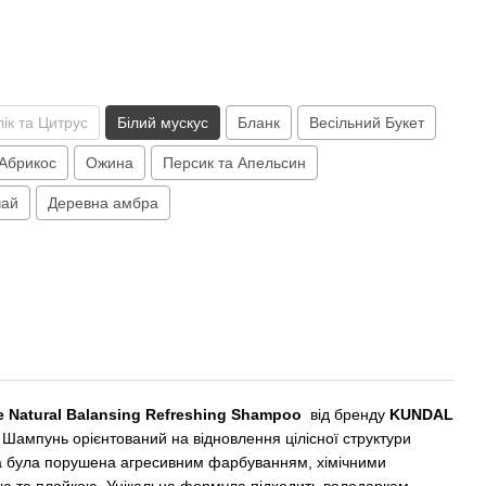
ік та Цитрус
Білий мускус
Бланк
Весільний Букет
і Абрикос
Ожина
Персик та Апельсин
чай
Деревна амбра
e Natural Balansing Refreshing Shampoo
від бренду
KUNDAL
. Шампунь орієнтований на відновлення цілісної структури
ка була порушена агресивним фарбуванням, хімічними