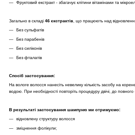
Фруктовий екстракт - збагачує клітини вітамінами та мікро
Загально в складі
46 єкстрактів
, що працюють над відновленн
Без сульфатів
Без парабенів
Без силіконів
Без фталатів
Спосіб застосування:
На вологе волосся нанесіть невелику кількість засобу на корен
водою. При необхідності повторіть процедуру двічі, до повног
В результаті застосування шампуню ми отримуємо:
відновлену структуру волосся
зміцнення фолікули;