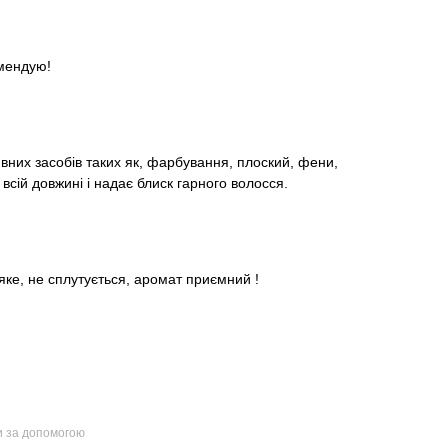
омендую!
вних засобів таких як, фарбування, плоский, фени,
сій довжині і надає блиск гарного волосся.
яке, не сплутується, аромат приємний !
и за допомогою