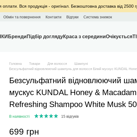
я оплати. Вся продукція - оригінал. Безкоштовна доставка від 2500 г
Обмін та повернення
Контакти
Відгуки
Система знижок
НКИ
Бренди
Підбір догляду
Краса з середини
Очікується
T
Головна
Товари
Для волосся
Шампуні
Безсульфатний відновлюючий шампунь для волосся Білий мускус KUNDAL Honey &
Безсульфатний відновлюючий шам
мускус KUNDAL Honey & Macadamia
Refreshing Shampoo White Musk 50
В наявності
15 відгуків
699 грн