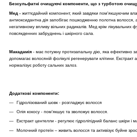
Безсульфатні очищуючі компоненти, що з турботою очищу
Мед -
життєдайний компонент, який завдяки пом'якшуючим влас
антиоксидантна дія запобігає пошкодженню полотна волосся, а 
негативному впливу вільних радикалів. Мед крім лікувальних ф
повсякденних забруднень і шкірного сала.
Макадамія
- має потужну протизапальну дію, яка ефективно за
допомагає волосяній фолікулі регенерувати клітини. Екстракт 
нормалізує роботу сальних залоз.
Додаткові компоненти:
Гідролізований шовк - розгладжує волосся
Олія кокосу - пом'якшує та зволожує волосся.
Екстракт центелли - регулює гідроліпідний баланс шкіри і 
Молочний протеїн – живить волосся та активізує буйне зрос