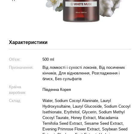
Характеристики
Об'єм:
500 ml
Призначення:
Від ломкості і сухості локонів, Від посичених
кінчиків, Для відновлення, Розгладження і
блиск, Без сульфатів
Країна
Південна Корея
виробник
Склад
Water, Sodium Cocoyl Alaninate, Lauryl
Hydroxysultaine, Lauryl Glucoside, Sodium Cocoyl
Isethionate, Erythritol, Glycerin, Sodium Methyl
Cocoyl Taurate, Honey Extract, Macadamia
Ternifolia Seed Extract, Sesame Seed Extract,
Evening Primrose Flower Extract, Soybean Seed