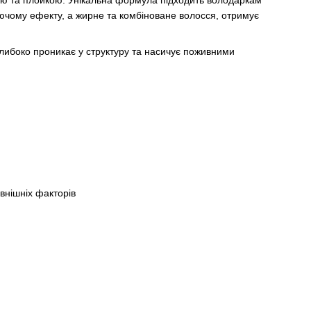
ю та плойкою. Унікальна формула підходить володаркам
ючому ефекту, а жирне та комбіноване волосся, отримує
либоко проникає у структуру та насичує поживними
внішніх факторів