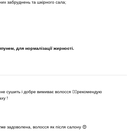
них забруднень та шкірного сала;
унем, для нормалізації жирності.
не сушить і добре вимиває волосся 👍🏻рекомендую
ху !
же задоволена, волосся як після салону 😍