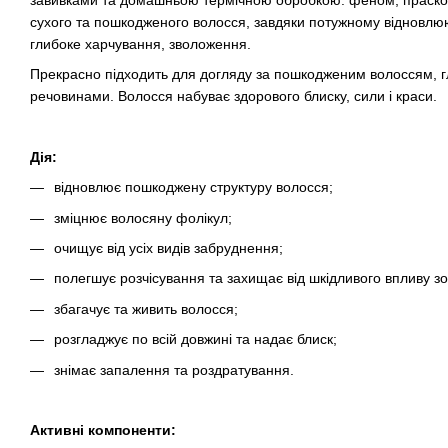
завивками та домашньою термічною обробкою: феном, праско
сухого та пошкодженого волосся, завдяки потужному відновлю
глибоке харчування, зволоження.
Прекрасно підходить для догляду за пошкодженим волоссям, г
речовинами. Волосся набуває здорового блиску, сили і краси.
Дія:
відновлює пошкоджену структуру волосся;
зміцнює волосяну фолікул;
очищує від усіх видів забруднення;
полегшує розчісування та захищає від шкідливого впливу зо
збагачує та живить волосся;
розгладжує по всій довжині та надає блиск;
знімає запалення та роздратування.
Активні компоненти: