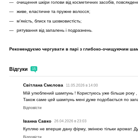
очищення шкіри голови від косметичних засобів, повсякден
живе, еластичне та пружне волосся;
м'якість, блиск та шовковистість;
рятування від запалень і подразнень.
Рекомендуємо чергувати в парі з глибоко-очищуючим шамп
Відгуки
15
Світлана Смєлова
11.05.2026 в 14:00
Мій улюблений шампунь ! Користуюсь уже більше року , 
Також саме цей шампунь мені дуже подобається по запа
Відповісти
Іванна Савко
26.04.2026 в 23:03
Купляю не вперше дану фірму, змінюю тільки аромат. Ду
Відповісти