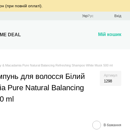
рн (при повній оплаті).
Укр
Рус
Вхід
Мій кошик
IME DEAL
 Macadamia Pure Natural Balancing Refreshing Shampoo White Musk 500 ml
пунь для волосся Білий
Артикул
1298
 Pure Natural Balancing
0 ml
В бажання