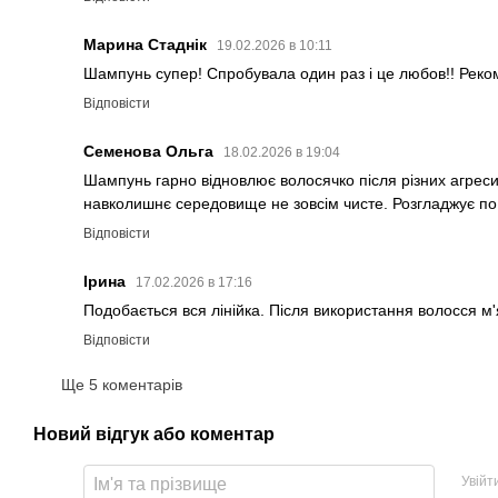
Марина Стаднік
19.02.2026 в 10:11
Шампунь супер! Спробувала один раз і це любов!! Рек
Відповісти
Семенова Ольга
18.02.2026 в 19:04
Шампунь гарно відновлює волосячко після різних агреси
навколишнє середовище не зовсім чисте. Розгладжує по в
Відповісти
Ірина
17.02.2026 в 17:16
Подобається вся лінійка. Після використання волосся м'
Відповісти
Ще 5 коментарів
Новий відгук або коментар
Увійт