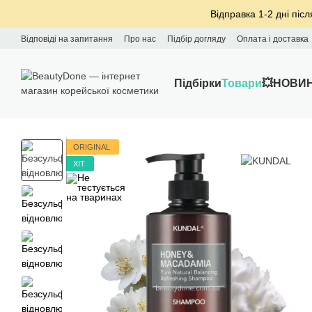
Перейти до основного контенту
Відправка 1-2 дні післ
Відповіді на запитання
Про нас
Підбір догляду
Оплата і доставка
Підбірки
Товари
💥НОВИ
ORIGINAL
ХІТ