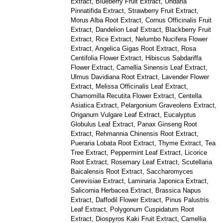
Extract, Blueberry Fruit Extract, Undaria
Pinnatifida Extract, Strawberry Fruit Extract,
Morus Alba Root Extract, Cornus Officinalis Fruit
Extract, Dandelion Leaf Extract, Blackberry Fruit
Extract, Rice Extract, Nelumbo Nucifera Flower
Extract, Angelica Gigas Root Extract, Rosa
Centifolia Flower Extract, Hibiscus Sabdariffa
Flower Extract, Camellia Sinensis Leaf Extract,
Ulmus Davidiana Root Extract, Lavender Flower
Extract, Melissa Officinalis Leaf Extract,
Chamomilla Recutita Flower Extract, Centella
Asiatica Extract, Pelargonium Graveolens Extract,
Origanum Vulgare Leaf Extract, Eucalyptus
Globulus Leaf Extract, Panax Ginseng Root
Extract, Rehmannia Chinensis Root Extract,
Pueraria Lobata Root Extract, Thyme Extract, Tea
Tree Extract, Peppermint Leaf Extract, Licorice
Root Extract, Rosemary Leaf Extract, Scutellaria
Baicalensis Root Extract, Saccharomyces
Cerevisiae Extract, Laminaria Japonica Extract,
Salicornia Herbacea Extract, Brassica Napus
Extract, Daffodil Flower Extract, Pinus Palustris
Leaf Extract, Polygonum Cuspidatum Root
Extract, Diospyros Kaki Fruit Extract, Camellia