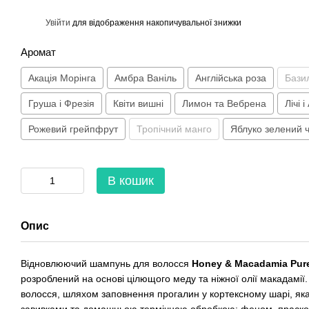
%
Увійти
для відображення накопичувальної знижки
Аромат
Акація Морінга
Амбра Ваніль
Англійська роза
Базил
Груша і Фрезія
Квіти вишні
Лимон та Вебрена
Лічі 
Рожевий грейпфрут
Тропічний манго
Яблуко зелений 
В кошик
Опис
Відновлюючий шампунь для волосся
Honey & Macadamia Pur
розроблений на основі цілющого меду та ніжної олії макадамії
волосся, шляхом заповнення прогалин у кортексному шарі, я