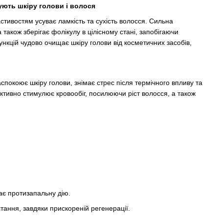
ють шкіру голови і волося
тивостям усуває ламкість та сухість волосся. Сильна
також зберігає фолікулу в цілісному стані, запобігаючи
ункцій чудово очищає шкіру голови від косметичних засобів,
спокоює шкіру голови, знімає стрес після термічного впливу та
активно стимулює кровообіг, посилюючи ріст волосся, а також
має протизапальну дію.
тання, завдяки прискореній регенерації.