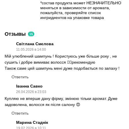
*состав продукта может НЕЗНАЧИТЕЛЬНО
меняться в зависимости от аромата,
пожалуйста, проверяйте список
ингридиентов на упаковке товара
Отзывы
15
Світлана Смєлова
11.05.2026 в 14:00
Мій улюблений шампунь ! Користуюсь уже більше року , не
сушить і добре вимиває волосся 👍🏻рекомендую
Також саме цей шампунь мені дуже подобається по запаху !
Ответить
Іванна Савко
26.04.2026 в 23:03
Купляю не вперше дану фірму, змінюю тільки аромат. Дуже
задоволена, волосся як після салону 😍
Ответить
Марина Стаднік
19.02.2026 в 10:11