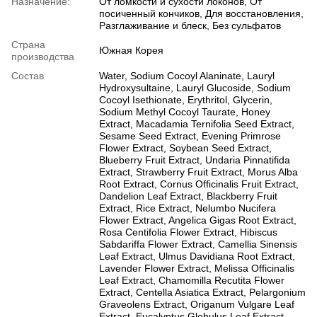
Назначение:
От ломкости и сухости локонов, От
посиченный кончиков, Для восстановления,
Разглаживание и блеск, Без сульфатов
Страна
Южная Корея
производства
Состав
Water, Sodium Cocoyl Alaninate, Lauryl
Hydroxysultaine, Lauryl Glucoside, Sodium
Cocoyl Isethionate, Erythritol, Glycerin,
Sodium Methyl Cocoyl Taurate, Honey
Extract, Macadamia Ternifolia Seed Extract,
Sesame Seed Extract, Evening Primrose
Flower Extract, Soybean Seed Extract,
Blueberry Fruit Extract, Undaria Pinnatifida
Extract, Strawberry Fruit Extract, Morus Alba
Root Extract, Cornus Officinalis Fruit Extract,
Dandelion Leaf Extract, Blackberry Fruit
Extract, Rice Extract, Nelumbo Nucifera
Flower Extract, Angelica Gigas Root Extract,
Rosa Centifolia Flower Extract, Hibiscus
Sabdariffa Flower Extract, Camellia Sinensis
Leaf Extract, Ulmus Davidiana Root Extract,
Lavender Flower Extract, Melissa Officinalis
Leaf Extract, Chamomilla Recutita Flower
Extract, Centella Asiatica Extract, Pelargonium
Graveolens Extract, Origanum Vulgare Leaf
Extract, Eucalyptus Globulus Leaf Extract,