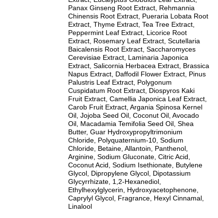
Panax Ginseng Root Extract, Rehmannia
Chinensis Root Extract, Pueraria Lobata Root
Extract, Thyme Extract, Tea Tree Extract,
Peppermint Leaf Extract, Licorice Root
Extract, Rosemary Leaf Extract, Scutellaria
Baicalensis Root Extract, Saccharomyces
Cerevisiae Extract, Laminaria Japonica
Extract, Salicornia Herbacea Extract, Brassica
Napus Extract, Daffodil Flower Extract, Pinus
Palustris Leaf Extract, Polygonum
Cuspidatum Root Extract, Diospyros Kaki
Fruit Extract, Camellia Japonica Leaf Extract,
Carob Fruit Extract, Argania Spinosa Kernel
Oil, Jojoba Seed Oil, Coconut Oil, Avocado
Oil, Macadamia Temifolia Seed Oil, Shea
Butter, Guar Hydroxypropyltrimonium
Chloride, Polyquaternium-10, Sodium
Chloride, Betaine, Allantoin, Panthenol,
Arginine, Sodium Gluconate, Citric Acid,
Coconut Acid, Sodium Isethionate, Butylene
Glycol, Dipropylene Glycol, Dipotassium
Glycyrrhizate, 1,2-Hexanediol,
Ethylhexylglycerin, Hydroxyacetophenone,
Caprylyl Glycol, Fragrance, Hexyl Cinnamal,
Linalool