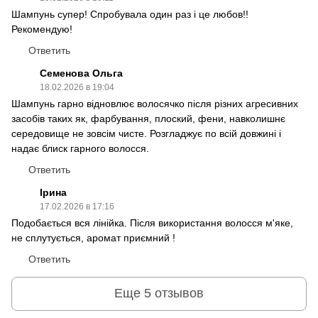
Шампунь супер! Спробувала один раз і це любов!!
Рекомендую!
Ответить
Семенова Ольга
18.02.2026 в 19:04
Шампунь гарно відновлює волосячко після різних агресивних
засобів таких як, фарбування, плоский, фени, навколишнє
середовище не зовсім чисте. Розгладжує по всій довжині і
надає блиск гарного волосся.
Ответить
Ірина
17.02.2026 в 17:16
Подобається вся лінійка. Після використання волосся м'яке,
не сплутується, аромат приємний !
Ответить
Еще 5 отзывов