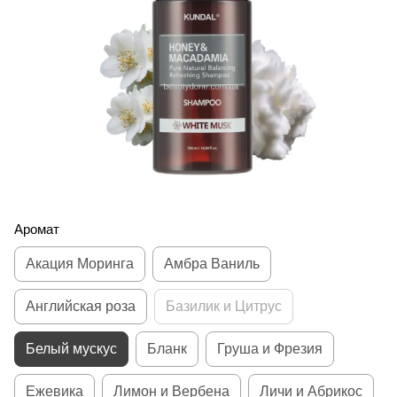
Аромат
Акация Моринга
Амбра Ваниль
Английская роза
Базилик и Цитрус
Белый мускус
Бланк
Груша и Фрезия
Ежевика
Лимон и Вербена
Личи и Абрикос