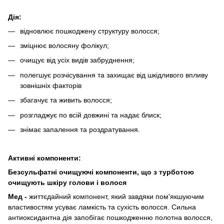
Дія:
відновлює пошкоджену структуру волосся;
зміцнює волосяну фолікул;
очищує від усіх видів забруднення;
полегшує розчісування та захищає від шкідливого впливу
зовнішніх факторів
збагачує та живить волосся;
розгладжує по всій довжині та надає блиск;
знімає запалення та роздратування.
Активні компоненти:
Безсульфатні очищуючі компоненти, що з турботою
очищують шкіру голови і волося
Мед -
життєдайний компонент, який завдяки пом'якшуючим
властивостям усуває ламкість та сухість волосся. Сильна
антиоксидантна дія запобігає пошкодженню полотна волосся,