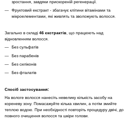
зростання, завдяки прискореній регенерації.
Фруктовий екстракт - збагачує клітини вітамінами та
мікроелементами, які живлять та зволожують волосся.
Загально в складі
46 єкстрактів
, що працюють над
відновленням волосся.
Без сульфатів
Без парабенів
Без силіконів
Без фталатів
Спосіб застосування:
На вологе волосся нанесіть невелику кількість засобу на
кореневу зону. Помасажуйте кілька хвилин, а потім змийте
теплою водою. При необхідності повторіть процедуру двічі, до
повного очищення волосся та шкіри голови.