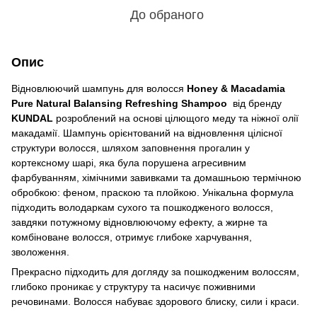
До обраного
Опис
Відновлюючий шампунь для волосся
Honey & Macadamia
Pure Natural Balansing Refreshing Shampoo
від бренду
KUNDAL
розроблений на основі цілющого меду та ніжної олії
макадамії. Шампунь орієнтований на відновлення цілісної
структури волосся, шляхом заповнення прогалин у
кортексному шарі, яка була порушена агресивним
фарбуванням, хімічними завивками та домашньою термічною
обробкою: феном, праскою та плойкою. Унікальна формула
підходить володаркам сухого та пошкодженого волосся,
завдяки потужному відновлюючому ефекту, а жирне та
комбіноване волосся, отримує глибоке харчування,
зволоження.
Прекрасно підходить для догляду за пошкодженим волоссям,
глибоко проникає у структуру та насичує поживними
речовинами. Волосся набуває здорового блиску, сили і краси.