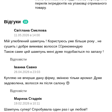
перелік інгредієнтів на упаковці отриманого
товару.
Відгуки
15
Світлана Смєлова
11.05.2026 в 14:00
Мій улюблений шампунь ! Користуюсь уже більше року , не
сушить і добре вимиває волосся 👍🏻рекомендую
Також саме цей шампунь мені дуже подобається по запаху !
Відповісти
Іванна Савко
26.04.2026 в 23:03
Купляю не вперше дану фірму, змінюю тільки аромат. Дуже
задоволена, волосся як після салону 😍
Відповісти
Марина Стаднік
19.02.2026 в 10:11
Шампунь супер! Спробувала один раз і це любов!!