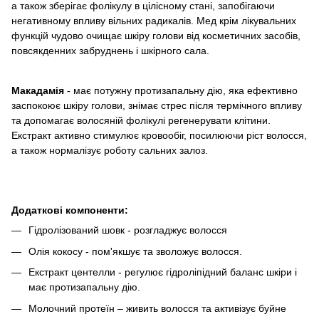
а також зберігає фолікулу в цілісному стані, запобігаючи
негативному впливу вільних радикалів. Мед крім лікувальних
функцій чудово очищає шкіру голови від косметичних засобів,
повсякденних забруднень і шкірного сала.
Макадамія
- має потужну протизапальну дію, яка ефективно
заспокоює шкіру голови, знімає стрес після термічного впливу
та допомагає волосяній фолікулі регенерувати клітини.
Екстракт активно стимулює кровообіг, посилюючи ріст волосся,
а також нормалізує роботу сальних залоз.
Додаткові компоненти:
Гідролізований шовк - розгладжує волосся
Олія кокосу - пом'якшує та зволожує волосся.
Екстракт центелли - регулює гідроліпідний баланс шкіри і
має протизапальну дію.
Молочний протеїн – живить волосся та активізує буйне