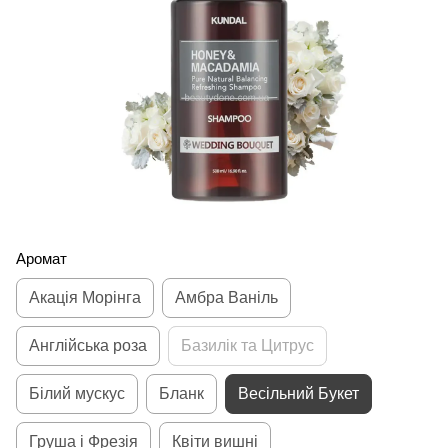
Аромат
Акація Морінга
Амбра Ваніль
Англійська роза
Базилік та Цитрус
Білий мускус
Бланк
Весільний Букет
Груша і Фрезія
Квіти вишні