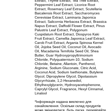
Extract, Thyme Extract, Tea Tree Extract,
Peppermint Leaf Extract, Licorice Root
Extract, Rosemary Leaf Extract, Scutellaria
Baicalensis Root Extract, Saccharomyces
Cerevisiae Extract, Laminaria Japonica
Extract, Salicornia Herbacea Extract, Brassica
Napus Extract, Daffodil Flower Extract, Pinus
Palustris Leaf Extract, Polygonum
Cuspidatum Root Extract, Diospyros Kaki
Fruit Extract, Camellia Japonica Leaf Extract,
Carob Fruit Extract, Argania Spinosa Kernel
Oil, Jojoba Seed Oil, Coconut Oil, Avocado
Oil, Macadamia Temifolia Seed Oil, Shea
Butter, Guar Hydroxypropyltrimonium
Chloride, Polyquaternium-10, Sodium
Chloride, Betaine, Allantoin, Panthenol,
Arginine, Sodium Gluconate, Citric Acid,
Coconut Acid, Sodium Isethionate, Butylene
Glycol, Dipropylene Glycol, Dipotassium
Glycyrrhizate, 1,2-Hexanediol,
Ethylhexylglycerin, Hydroxyacetophenone,
Caprylyl Glycol, Fragrance, Hexyl Cinnamal,
Linalool
*Інформація надана виключно для
ознайомлення. Оскільки склад продуктів
може змінюватися, будь ласка, перевіряйте