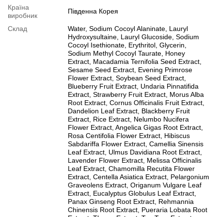
Країна
Південна Корея
виробник
Склад
Water, Sodium Cocoyl Alaninate, Lauryl
Hydroxysultaine, Lauryl Glucoside, Sodium
Cocoyl Isethionate, Erythritol, Glycerin,
Sodium Methyl Cocoyl Taurate, Honey
Extract, Macadamia Ternifolia Seed Extract,
Sesame Seed Extract, Evening Primrose
Flower Extract, Soybean Seed Extract,
Blueberry Fruit Extract, Undaria Pinnatifida
Extract, Strawberry Fruit Extract, Morus Alba
Root Extract, Cornus Officinalis Fruit Extract,
Dandelion Leaf Extract, Blackberry Fruit
Extract, Rice Extract, Nelumbo Nucifera
Flower Extract, Angelica Gigas Root Extract,
Rosa Centifolia Flower Extract, Hibiscus
Sabdariffa Flower Extract, Camellia Sinensis
Leaf Extract, Ulmus Davidiana Root Extract,
Lavender Flower Extract, Melissa Officinalis
Leaf Extract, Chamomilla Recutita Flower
Extract, Centella Asiatica Extract, Pelargonium
Graveolens Extract, Origanum Vulgare Leaf
Extract, Eucalyptus Globulus Leaf Extract,
Panax Ginseng Root Extract, Rehmannia
Chinensis Root Extract, Pueraria Lobata Root