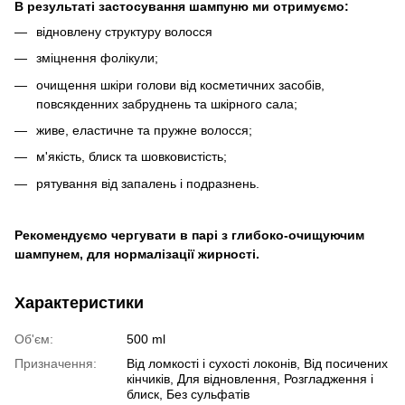
В результаті застосування шампуню ми отримуємо:
відновлену структуру волосся
зміцнення фолікули;
очищення шкіри голови від косметичних засобів,
повсякденних забруднень та шкірного сала;
живе, еластичне та пружне волосся;
м'якість, блиск та шовковистість;
рятування від запалень і подразнень.
Рекомендуємо чергувати в парі з глибоко-очищуючим
шампунем, для нормалізації жирності.
Характеристики
Об'єм:
500 ml
Призначення:
Від ломкості і сухості локонів, Від посичених
кінчиків, Для відновлення, Розгладження і
блиск, Без сульфатів