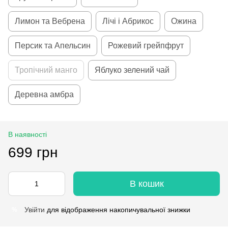
Лимон та Вебрена
Лічі і Абрикос
Ожина
Персик та Апельсин
Рожевий грейпфрут
Тропічний манго
Яблуко зелений чай
Деревна амбра
В наявності
699 грн
В кошик
Увійти
для відображення накопичувальної знижки
%