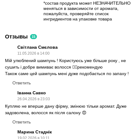
*состав продукта может НЕЗНАЧИТЕЛЬНО
меняться в зависимости от аромата,
пожалуйста, проверяйте список
ингридиентов на упаковке товара
Отзывы
15
Світлана Смєлова
11.05.2026 в 14:00
Мій улюблений шампунь ! Користуюсь уже більше року , не
сушить і добре вимиває волосся 👍🏻рекомендую
Також саме цей шампунь мені дуже подобається по запаху !
Ответить
Іванна Савко
26.04.2026 в 23:03
Купляю не вперше дану фірму, змінюю тільки аромат. Дуже
задоволена, волосся як після салону 😍
Ответить
Марина Стаднік
19.02.2026 в 10:11