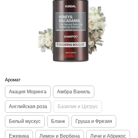
Аромат
Акация Моринга
Амбра Ваниль
Английская роза
Базилик и Цитрус
Белый мускус
Бланк
Груша и Фрезия
Ежевика
Лимон и Вербена
Личи и Абрикос