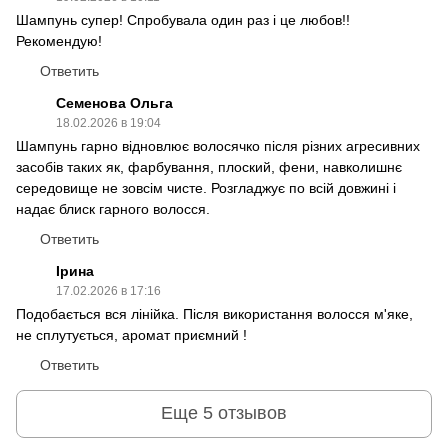
Шампунь супер! Спробувала один раз і це любов!!
Рекомендую!
Ответить
Семенова Ольга
18.02.2026 в 19:04
Шампунь гарно відновлює волосячко після різних агресивних
засобів таких як, фарбування, плоский, фени, навколишнє
середовище не зовсім чисте. Розгладжує по всій довжині і
надає блиск гарного волосся.
Ответить
Ірина
17.02.2026 в 17:16
Подобається вся лінійка. Після використання волосся м'яке,
не сплутується, аромат приємний !
Ответить
Еще 5 отзывов