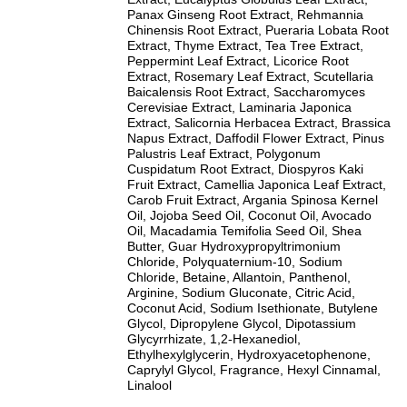
Panax Ginseng Root Extract, Rehmannia
Chinensis Root Extract, Pueraria Lobata Root
Extract, Thyme Extract, Tea Tree Extract,
Peppermint Leaf Extract, Licorice Root
Extract, Rosemary Leaf Extract, Scutellaria
Baicalensis Root Extract, Saccharomyces
Cerevisiae Extract, Laminaria Japonica
Extract, Salicornia Herbacea Extract, Brassica
Napus Extract, Daffodil Flower Extract, Pinus
Palustris Leaf Extract, Polygonum
Cuspidatum Root Extract, Diospyros Kaki
Fruit Extract, Camellia Japonica Leaf Extract,
Carob Fruit Extract, Argania Spinosa Kernel
Oil, Jojoba Seed Oil, Coconut Oil, Avocado
Oil, Macadamia Temifolia Seed Oil, Shea
Butter, Guar Hydroxypropyltrimonium
Chloride, Polyquaternium-10, Sodium
Chloride, Betaine, Allantoin, Panthenol,
Arginine, Sodium Gluconate, Citric Acid,
Coconut Acid, Sodium Isethionate, Butylene
Glycol, Dipropylene Glycol, Dipotassium
Glycyrrhizate, 1,2-Hexanediol,
Ethylhexylglycerin, Hydroxyacetophenone,
Caprylyl Glycol, Fragrance, Hexyl Cinnamal,
Linalool