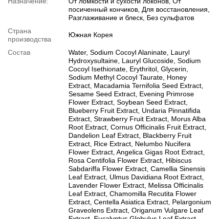
Назначение:
От ломкости и сухости локонов, От
посиченный кончиков, Для восстановления,
Разглаживание и блеск, Без сульфатов
Страна
Южная Корея
производства
Состав
Water, Sodium Cocoyl Alaninate, Lauryl
Hydroxysultaine, Lauryl Glucoside, Sodium
Cocoyl Isethionate, Erythritol, Glycerin,
Sodium Methyl Cocoyl Taurate, Honey
Extract, Macadamia Ternifolia Seed Extract,
Sesame Seed Extract, Evening Primrose
Flower Extract, Soybean Seed Extract,
Blueberry Fruit Extract, Undaria Pinnatifida
Extract, Strawberry Fruit Extract, Morus Alba
Root Extract, Cornus Officinalis Fruit Extract,
Dandelion Leaf Extract, Blackberry Fruit
Extract, Rice Extract, Nelumbo Nucifera
Flower Extract, Angelica Gigas Root Extract,
Rosa Centifolia Flower Extract, Hibiscus
Sabdariffa Flower Extract, Camellia Sinensis
Leaf Extract, Ulmus Davidiana Root Extract,
Lavender Flower Extract, Melissa Officinalis
Leaf Extract, Chamomilla Recutita Flower
Extract, Centella Asiatica Extract, Pelargonium
Graveolens Extract, Origanum Vulgare Leaf
Extract, Eucalyptus Globulus Leaf Extract,