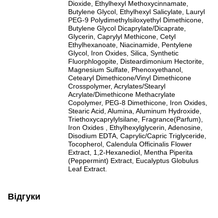
Dioxide, Ethylhexyl Methoxycinnamate,
Butylene Glycol, Ethylhexyl Salicylate, Lauryl
PEG-9 Polydimethylsiloxyethyl Dimethicone,
Butylene Glycol Dicaprylate/Dicaprate,
Glycerin, Caprylyl Methicone, Cetyl
Ethylhexanoate, Niacinamide, Pentylene
Glycol, Iron Oxides, Silica, Synthetic
Fluorphlogopite, Disteardimonium Hectorite,
Magnesium Sulfate, Phenoxyethanol,
Cetearyl Dimethicone/Vinyl Dimethicone
Crosspolymer, Acrylates/Stearyl
Acrylate/Dimethicone Methacrylate
Copolymer, PEG-8 Dimethicone, Iron Oxides,
Stearic Acid, Alumina, Aluminum Hydroxide,
Triethoxycaprylylsilane, Fragrance(Parfum),
Iron Oxides , Ethylhexylglycerin, Adenosine,
Disodium EDTA, Caprylic/Capric Triglyceride,
Tocopherol, Calendula Officinalis Flower
Extract, 1,2-Hexanediol, Mentha Piperita
(Peppermint) Extract, Eucalyptus Globulus
Leaf Extract.
Відгуки