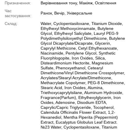
Призначення:
Вирівнювання тону, Макіяж, Освітлення
Час
Ранок, Вечір, Універсальне
застосування:
Склад:
Water, Cyclopentasiloxane, Titanium Dioxide,
Ethylhexyl Methoxycinnamate, Butylene
Glycol, Ethylhexyl Salicylate, Lauryl PEG-9
Polydimethylsiloxyethyl Dimethicone, Butylene
Glycol Dicaprylate/Dicaprate, Glycerin,
Caprylyl Methicone, Cetyl Ethylhexanoate,
Niacinamide, Pentylene Glycol, Synthetic
Fluorphlogopite, Iron Oxides, Silica,
Disteardimonium Hectorite, Magnesium
Sulfate, Phenoxyethanol, Cetearyl
Dimethicone/Vinyl Dimethicone Crosspolymer,
Acrylates/Stearyl Acrylate/Dimethicone,
Methacrylate Copolymer, PEG-8 Dimethicone,
Stearic Acid, Iron Oxides, Alumina,
Triethoxycaprylylsilane, Aluminum Hydroxide,
Fragrance(Parfum), Ethylhexylglycerin, Iron
Oxides, Adenosine, Disodium EDTA,
Caprylic/Capric Triglyceride, Tocopherol,
Calendula Officinalis Flower Extract, 1,2-
Hexanediol, Mentha Piperita (Peppermint)
Extract, Eucalyptus Globulus Leaf Extract.
№23 Water, Cyclopentasiloxane, Titanium