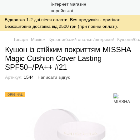
Відправка 1-2 дні після оплати. Вся продукція - оригінал.
Безкоштовна доставка від 2500 грн (при повній оплаті).
Товари
Макіяж
Кушони/бази/тональні/вв креми/
Кушони/баз
Кушон із стійким покриттям MISSHA
Magic Cushion Cover Lasting
SPF50+/PA++ #21
Артикул:
1544
Написати відгук
ORIGINAL