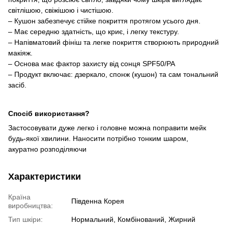
світлішою, свіжішою і чистішою.
– Кушон забезпечує стійке покриття протягом усього дня.
– Має середню здатність, що криє, і легку текстуру.
– Напівматовий фініш та легке покриття створюють природний
макіяж.
– Основа має фактор захисту від сонця SPF50/PA
– Продукт включає: дзеркало, спонж (кушон) та сам тональний
засіб.
Спосіб використання?
Застосовувати дуже легко і головне можна поправити мейк
будь-якої хвилини. Наносити потрібно тонким шаром,
акуратно розподіляючи
Характеристики
Країна
Південна Корея
виробництва:
Тип шкіри:
Нормальний, Комбінований, Жирний