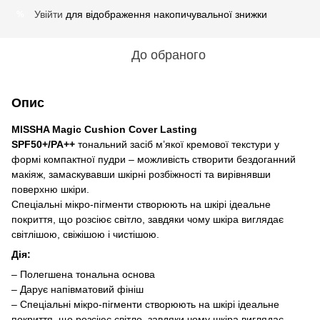
Увійти
для відображення накопичувальної знижки
%
До обраного
Опис
MISSHA Magic Cushion Cover Lasting
SPF50+/PA++
тональний засіб м’якої кремової текстури у
формі компактної пудри – можливість створити бездоганний
макіяж, замаскувавши шкірні розбіжності та вирівнявши
поверхню шкіри.
Спеціальні мікро-пігменти створюють на шкірі ідеальне
покриття, що розсіює світло, завдяки чому шкіра виглядає
світлішою, свіжішою і чистішою.
Дія:
– Полегшена тональна основа
– Дарує напівматовий фініш
– Спеціальні мікро-пігменти створюють на шкірі ідеальне
покриття, що розсіює світло, завдяки чому шкіра виглядає